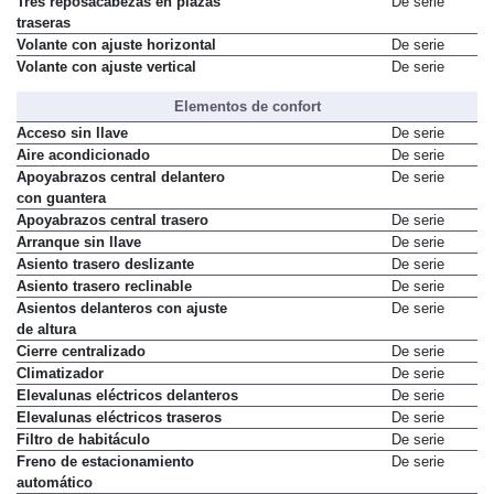
Tres reposacabezas en plazas
De serie
traseras
Volante con ajuste horizontal
De serie
Volante con ajuste vertical
De serie
Elementos de confort
Acceso sin llave
De serie
Aire acondicionado
De serie
Apoyabrazos central delantero
De serie
con guantera
Apoyabrazos central trasero
De serie
Arranque sin llave
De serie
Asiento trasero deslizante
De serie
Asiento trasero reclinable
De serie
Asientos delanteros con ajuste
De serie
de altura
Cierre centralizado
De serie
Climatizador
De serie
Elevalunas eléctricos delanteros
De serie
Elevalunas eléctricos traseros
De serie
Filtro de habitáculo
De serie
Freno de estacionamiento
De serie
automático