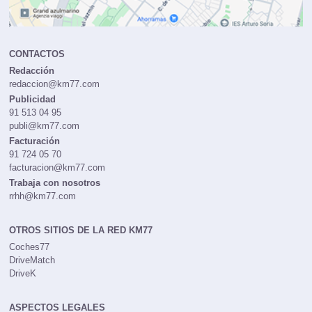
CONTACTOS
Redacción
redaccion@km77.com
Publicidad
91 513 04 95
publi@km77.com
Facturación
91 724 05 70
facturacion@km77.com
Trabaja con nosotros
rrhh@km77.com
OTROS SITIOS DE LA RED KM77
Coches77
DriveMatch
DriveK
ASPECTOS LEGALES