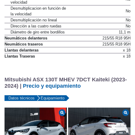
velocidad
Desmultiplicacion en función de
No
la velocidad
Desmultiplicación no lineal
No
Dirección a las cuatro ruedas
No
Diámetro de giro entre bordillos
11,1 m
Neumáticos delanteros
215/55 R18 95H
Neumáticos traseros
215/55 R18 95H
Llantas delanteras
x 18
Llantas Traseras
x 18
Mitsubishi ASX 130T MHEV 7DCT Kaiteki (2023-
2024) |
Precio y equipamiento
Datos técnicos
Equipamiento