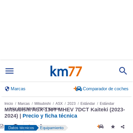
Marcas
Comparador de coches
Inicio
Marcas
Mitsubishi
ASX
2023
Estándar
Estándar
Mitsubishi ASX 130T MHEV 7DCT Kaiteki (2023-
ASX 130T MHEV 7DCT Kaiteki
2024) |
Precio y ficha técnica
Datos técnicos
Equipamiento