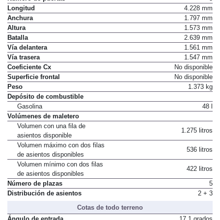
Longitud
4.228 mm
Anchura
1.797 mm
Altura
1.573 mm
Batalla
2.639 mm
Vía delantera
1.561 mm
Vía trasera
1.547 mm
Coeficiente Cx
No disponible
Superficie frontal
No disponible
Peso
1.373 kg
Depósito de combustible
Gasolina
48 l
Volúmenes de maletero
Volumen con una fila de
1.275 litros
asientos disponible
Volumen máximo con dos filas
536 litros
de asientos disponibles
Volumen mínimo con dos filas
422 litros
de asientos disponibles
Número de plazas
5
Distribución de asientos
2 + 3
Cotas de todo terreno
Ángulo de entrada
17,1 grados