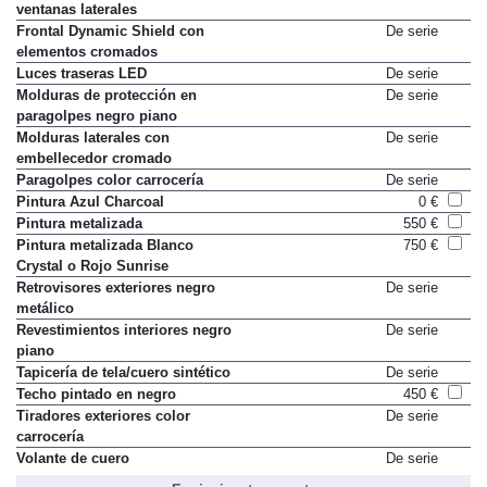
ventanas laterales
Frontal Dynamic Shield con
De serie
elementos cromados
Luces traseras LED
De serie
Molduras de protección en
De serie
paragolpes negro piano
Molduras laterales con
De serie
embellecedor cromado
Paragolpes color carrocería
De serie
Pintura Azul Charcoal
0 €
Pintura metalizada
550 €
Pintura metalizada Blanco
750 €
Crystal o Rojo Sunrise
Retrovisores exteriores negro
De serie
metálico
Revestimientos interiores negro
De serie
piano
Tapicería de tela/cuero sintético
De serie
Techo pintado en negro
450 €
Tiradores exteriores color
De serie
carrocería
Volante de cuero
De serie