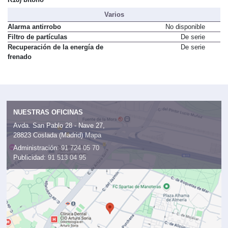
Varios
Alarma antirrobo
No disponible
Filtro de partículas
De serie
Recuperación de la energía de
De serie
frenado
NUESTRAS OFICINAS
Avda. San Pablo 28 - Nave 27,
28823 Coslada (Madrid)
Mapa
Administración:
91 724 05 70
Publicidad:
91 513 04 95