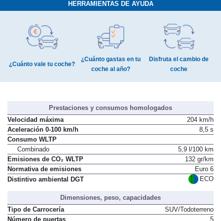
HERRAMIENTAS DE AYUDA
¿Cuánto gastas en tu
Disfruta el cambio de
¿Cuánto vale tu coche?
coche al año?
coche
Prestaciones y consumos homologados
Velocidad máxima
204 km/h
Aceleración 0-100 km/h
8,5 s
Consumo WLTP
Combinado
5,9 l/100 km
Emisiones de CO₂ WLTP
132 gr/km
Normativa de emisiones
Euro 6
ECO
Distintivo ambiental DGT
Dimensiones, peso, capacidades
Tipo de Carrocería
SUV/Todoterreno
Número de puertas
5