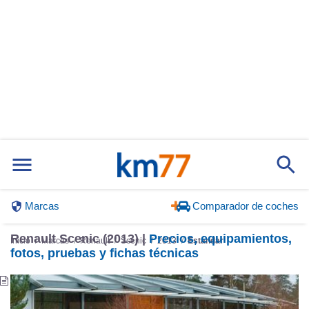
Marcas
Comparador de coches
Renault Scenic (2013) |
Precios, equipamientos,
Inicio
Marcas
Renault
Scenic
2013
Estándar
fotos, pruebas y fichas técnicas