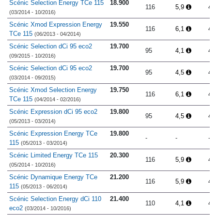
Scénic Selection Energy TCe 115
18.900
116
5,9
4.
(03/2014 - 10/2016)
Scénic Xmod Expression Energy
19.550
116
6,1
4.
TCe 115
(06/2013 - 04/2014)
Scénic Selection dCi 95 eco2
19.700
95
4,1
4.
(09/2015 - 10/2016)
Scénic Selection dCi 95 eco2
19.700
95
4,5
4.
(03/2014 - 09/2015)
Scénic Xmod Selection Energy
19.750
116
6,1
4.
TCe 115
(04/2014 - 02/2016)
Scénic Expression dCi 95 eco2
19.800
95
4,5
4.
(05/2013 - 03/2014)
Scénic Expression Energy TCe
19.800
-
-
-
115
(05/2013 - 03/2014)
Scénic Limited Energy TCe 115
20.300
116
5,9
4.
(05/2014 - 10/2016)
Scénic Dynamique Energy TCe
21.200
116
5,9
4.
115
(05/2013 - 06/2014)
Scénic Selection Energy dCi 110
21.400
110
4,1
4.
eco2
(03/2014 - 10/2016)