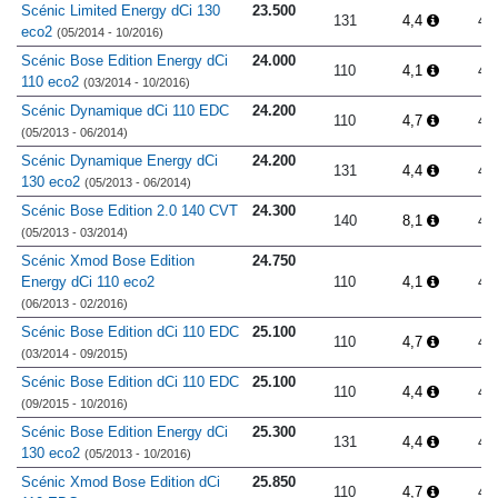
Scénic Limited Energy dCi 130
23.500
131
4,4
4.
eco2
(05/2014 - 10/2016)
Scénic Bose Edition Energy dCi
24.000
110
4,1
4.
110 eco2
(03/2014 - 10/2016)
Scénic Dynamique dCi 110 EDC
24.200
110
4,7
4.
(05/2013 - 06/2014)
Scénic Dynamique Energy dCi
24.200
131
4,4
4.
130 eco2
(05/2013 - 06/2014)
Scénic Bose Edition 2.0 140 CVT
24.300
140
8,1
4.
(05/2013 - 03/2014)
Scénic Xmod Bose Edition
24.750
Energy dCi 110 eco2
110
4,1
4.
(06/2013 - 02/2016)
Scénic Bose Edition dCi 110 EDC
25.100
110
4,7
4.
(03/2014 - 09/2015)
Scénic Bose Edition dCi 110 EDC
25.100
110
4,4
4.
(09/2015 - 10/2016)
Scénic Bose Edition Energy dCi
25.300
131
4,4
4.
130 eco2
(05/2013 - 10/2016)
Scénic Xmod Bose Edition dCi
25.850
110
4,7
4.