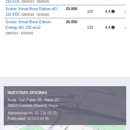
110 EDC
(06/2013 - 09/2015)
Scénic Xmod Bose Edition dCi
25.850
110
4,4
4.
110 EDC
(09/2015 - 02/2016)
Scénic Xmod Bose Edition
26.050
Energy dCi 130 eco2
131
4,4
4.
(06/2013 - 02/2016)
NUESTRAS OFICINAS
Avda. San Pablo 28 - Nave 27,
28823 Coslada (Madrid)
Mapa
Administración:
91 724 05 70
Publicidad:
91 513 04 95