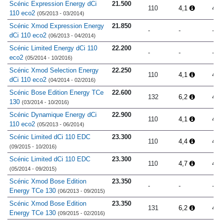
Scénic Expression Energy dCi
21.500
110
4,1
4.
110 eco2
(05/2013 - 03/2014)
Scénic Xmod Expression Energy
21.850
-
-
-
dCi 110 eco2
(06/2013 - 04/2014)
Scénic Limited Energy dCi 110
22.200
-
-
-
eco2
(05/2014 - 10/2016)
Scénic Xmod Selection Energy
22.250
110
4,1
4.
dCi 110 eco2
(04/2014 - 02/2016)
Scénic Bose Edition Energy TCe
22.600
132
6,2
4.
130
(03/2014 - 10/2016)
Scénic Dynamique Energy dCi
22.900
110
4,1
4.
110 eco2
(05/2013 - 06/2014)
Scénic Limited dCi 110 EDC
23.300
110
4,4
4.
(09/2015 - 10/2016)
Scénic Limited dCi 110 EDC
23.300
110
4,7
4.
(05/2014 - 09/2015)
Scénic Xmod Bose Edition
23.350
-
-
-
Energy TCe 130
(06/2013 - 09/2015)
Scénic Xmod Bose Edition
23.350
131
6,2
4.
Energy TCe 130
(09/2015 - 02/2016)