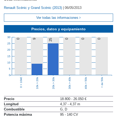
Renault Scénic y Grand Scénic (2013)
|
06/05/2013
Ver todas las informaciones
Precios, datos y equipamiento
30
0
9
25
0
0
0
25
20
15
10
5
0
10k > 20k
20k > 30k
30k > 40k
40k > 50k
+ de 50k
0 > 10k€
Precio
18.800 - 26.050 €
Longitud
4,37 - 4,37 m
Combustible
G, D
Potencia máxima
95 - 140 CV