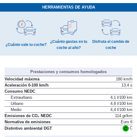
HERRAMIENTAS DE AYUDA
¿Cuánto gastas en tu
Disfruta el cambio de
¿Cuánto vale tu coche?
coche al año?
coche
Prestaciones y consumos homologados
Velocidad máxima
180 km/h
Aceleración 0-100 km/h
13,4 s
Consumo NEDC
Extraurbano
4,1 l/100 km
Urbano
4,8 l/100 km
Medio
4,4 l/100 km
Emisiones de CO₂ NEDC
114 gr/km
Normativa de emisiones
Euro 6
C
Distintivo ambiental DGT