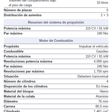
Volumen del compartimento bajo
33 litros
el piso de carga
Número de plazas
5
Distribución de asientos
2 + 3
Resumen del sistema de propulsión
Potencia máxima
110 CV / 81 kW
Par máximo
240 Nm
Motor de Combustión
Propósito
Impulsar el vehículo
Combustible
Gasóleo
Potencia máxima
110 CV / 81 kW
Revoluciones potencia máxima
4.000 rpm
Par máximo
240 Nm
Revoluciones par máximo
1.750 rpm
Situación
Delantero transversal
Número de cilindros
4
Disposición de los cilindros
En línea
Material del bloque
Hierro
Material de la culata
Aluminio
Diámetro
76 mm
Carrera
80,5 mm
Cilindrada
1.461 cm³