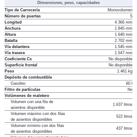
Dimensiones, peso, capacidades
Tipo de Carrocería
Monovolumen
Número de puertas
5
Longitud
4.366 mm
Anchura
1.845 mm
Altura
1.640 mm
Batalla
2.702 mm
Vía delantera
1.545 mm
Vía trasera
1.547 mm
Coeficiente Cx
No disponible
Superficie frontal
No disponible
Peso
1.461 kg
Depósito de combustible
Gasóleo
60 l
Filtro de partículas
No
Volúmenes de maletero
Volumen con una fila de
1.637 litros
asientos disponible
Volumen máximo con dos filas
522 litros
de asientos disponibles
Volumen mínimo con dos filas
437 litros
de asientos disponibles