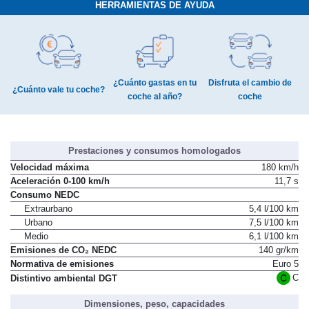
HERRAMIENTAS DE AYUDA
¿Cuánto gastas en tu
Disfruta el cambio de
¿Cuánto vale tu coche?
coche al año?
coche
Prestaciones y consumos homologados
Velocidad máxima
180 km/h
Aceleración 0-100 km/h
11,7 s
Consumo NEDC
Extraurbano
5,4 l/100 km
Urbano
7,5 l/100 km
Medio
6,1 l/100 km
Emisiones de CO₂ NEDC
140 gr/km
Normativa de emisiones
Euro 5
C
Distintivo ambiental DGT
Dimensiones, peso, capacidades