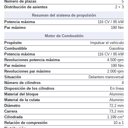
Número de plazas
5
Distribución de asientos
2 + 3
Resumen del sistema de propulsión
Potencia máxima
116 CV / 85 kW
Par máximo
190 Nm
Motor de Combustión
Propósito
Impulsar el vehículo
Combustible
Gasolina
Potencia máxima
116 CV / 85 kW
Revoluciones potencia máxima
4.500 rpm
Par máximo
190 Nm
Revoluciones par máximo
2.000 rpm
Situación
Delantero transversal
Número de cilindros
4
Disposición de los cilindros
En línea
Material del bloque
Aluminio
Material de la culata
Aluminio
Diámetro
72,2 mm
Carrera
73,2 mm
Cilindrada
1.199 cm³
Relación de compresión
10 a 1