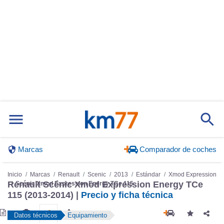
Marcas
Comparador de coches
Inicio
Marcas
Renault
Scenic
2013
Estándar
Xmod Expression
Renault Scénic Xmod Expression Energy TCe
Scénic Xmod Expression Energy TCe 115
115 (2013-2014) |
Precio y ficha técnica
Datos técnicos
Equipamiento