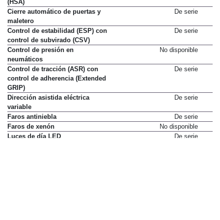
(HSA)
Cierre automático de puertas y
De serie
maletero
Control de estabilidad (ESP) con
De serie
control de subvirado (CSV)
Control de presión en
No disponible
neumáticos
Control de tracción (ASR) con
De serie
control de adherencia (Extended
GRIP)
Dirección asistida eléctrica
De serie
variable
Faros antiniebla
De serie
Faros de xenón
No disponible
Luces de día LED
De serie
Ordenador de viaje
De serie
Radar de proximidad trasero
Sólo en paquete
Pack Technology
312 €
Regulador y limitador de
De serie
velocidad
Retrovisores exteriores
De serie
calefactados
Volante con ajuste horizontal
De serie