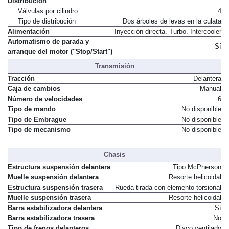
Distribución
Válvulas por cilindro
4
Tipo de distribución
Dos árboles de levas en la culata
Alimentación
Inyección directa. Turbo. Intercooler
Automatismo de parada y
Sí
arranque del motor ("Stop/Start")
Transmisión
Tracción
Delantera
Caja de cambios
Manual
Número de velocidades
6
Tipo de mando
No disponible
Tipo de Embrague
No disponible
Tipo de mecanismo
No disponible
Chasis
Estructura suspensión delantera
Tipo McPherson
Muelle suspensión delantera
Resorte helicoidal
Estructura suspensión trasera
Rueda tirada con elemento torsional
Muelle suspensión trasera
Resorte helicoidal
Barra estabilizadora delantera
Sí
Barra estabilizadora trasera
No
Tipo de frenos delanteros
Disco ventilado