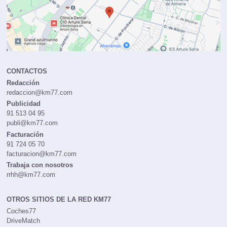
CONTACTOS
Redacción
redaccion@km77.com
Publicidad
91 513 04 95
publi@km77.com
Facturación
91 724 05 70
facturacion@km77.com
Trabaja con nosotros
rrhh@km77.com
OTROS SITIOS DE LA RED KM77
Coches77