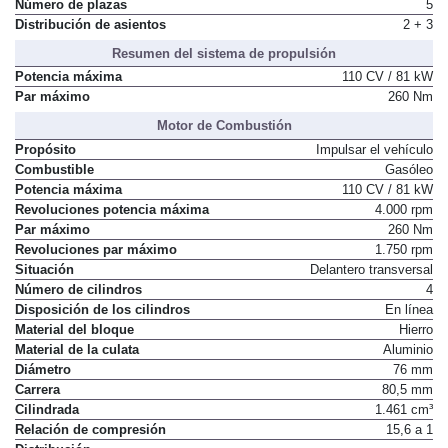
el piso de carga
Número de plazas
5
Distribución de asientos
2 + 3
Resumen del sistema de propulsión
Potencia máxima
110 CV / 81 kW
Par máximo
260 Nm
Motor de Combustión
Propósito
Impulsar el vehículo
Combustible
Gasóleo
Potencia máxima
110 CV / 81 kW
Revoluciones potencia máxima
4.000 rpm
Par máximo
260 Nm
Revoluciones par máximo
1.750 rpm
Situación
Delantero transversal
Número de cilindros
4
Disposición de los cilindros
En línea
Material del bloque
Hierro
Material de la culata
Aluminio
Diámetro
76 mm
Carrera
80,5 mm
Cilindrada
1.461 cm³
Relación de compresión
15,6 a 1