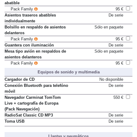
Asiento del pasajero delantero
Sólo en paquete
abatible
Pack Family
95 €
Asientos traseros abatibles
De serie
individualmente
Bolsillo en respaldo de asientos
Sólo en paquete
delanteros
Pack Family
95 €
Guantera con iluminación
De serie
Mesa tipo avión en respaldos de
Sólo en paquete
asientos delanteros
Pack Family
95 €
Equipos de sonido y multimedia
Cargador de CD
No disponible
Conexión Bluetooth para telefóno
De serie
móvil
Navegador Carminat TomTom
550 €
Live + cartografía de Europa
(Pack Navegación)
RadioSat Classic CD MP3
De serie
Toma USB
De serie