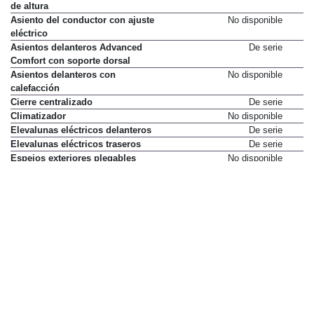
de altura
Asiento del conductor con ajuste
No disponible
eléctrico
Asientos delanteros Advanced
De serie
Comfort con soporte dorsal
Asientos delanteros con
No disponible
calefacción
Cierre centralizado
De serie
Climatizador
No disponible
Elevalunas eléctricos delanteros
De serie
Elevalunas eléctricos traseros
De serie
Espejos exteriores plegables
No disponible
eléctricamente
Filtro antipolen
De serie
Freno de mano eléctrico
De serie
Función Stop&Start
De serie
Limpiaparabrisas automático
No disponible
Luces automáticas
No disponible
Lunas tintadas
De serie
Luz interior con encendido y
De serie
apagado temporizado
Mando de apertura a distancia
De serie
Retrovisores exteriores
De serie