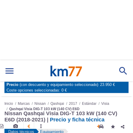
Precio
(con descuento y equipamiento seleccionado)
23.950 €
Marcas
Comparador de coches
Coste opciones seleccionadas:
0 €
Inicio
Marcas
Nissan
Qashqai
2017
Estándar
Visia
Qashqai Visia DIG-T 103 kW (140 CV) E6D
Nissan Qashqai Visia DIG-T 103 kW (140 CV)
E6D (2018-2021) |
Precio y ficha técnica
Datos técnicos
Equipamiento