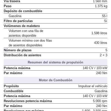
Vía trasera
1.560 mm
Peso
1.375 kg
Depósito de combustible
Gasolina
55 l
Filtro de partículas
Sí
Volúmenes de maletero
Volumen con una fila de
1.598 litros
asientos disponible
Volumen mínimo con dos filas
430 litros
de asientos disponibles
Número de plazas
5
Distribución de asientos
2 + 3
Resumen del sistema de propulsión
Potencia máxima
140 CV / 103 kW
Par máximo
240 Nm
Motor de Combustión
Propósito
Impulsar el vehículo
Combustible
Gasolina
Potencia máxima
140 CV / 103 kW
Revoluciones potencia máxima
5.000 rpm
Par máximo
240 Nm
Revoluciones par máximo
1.600 - 3.500 rpm