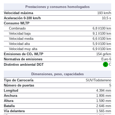
Prestaciones y consumos homologados
Velocidad máxima
193 km/h
Aceleración 0-100 km/h
10,5 s
Consumo WLTP
Combinado
6,8 l/100 km
Velocidad baja
9,1 l/100 km
Velocidad media
6,6 l/100 km
Velocidad alta
5,9 l/100 km
Velocidad muy alta
6,9 l/100 km
Emisiones de CO₂ WLTP
154 gr/km
Normativa de emisiones
Euro 6
C
Distintivo ambiental DGT
Dimensiones, peso, capacidades
Tipo de Carrocería
SUV/Todoterreno
Número de puertas
5
Longitud
4.394 mm
Anchura
1.806 mm
Altura
1.590 mm
Batalla
2.646 mm
Vía delantera
1.565 mm