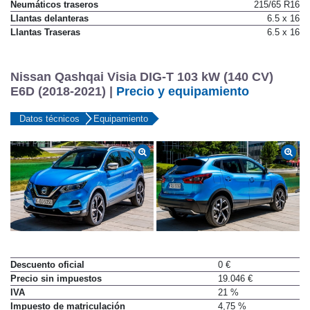
Neumáticos traseros
215/65 R16
Llantas delanteras
6.5 x 16
Llantas Traseras
6.5 x 16
Nissan Qashqai Visia DIG-T 103 kW (140 CV)
E6D (2018-2021) |
Precio y equipamiento
Datos técnicos
Equipamiento
Descuento oficial
0 €
Precio sin impuestos
19.046 €
IVA
21 %
Impuesto de matriculación
4,75 %