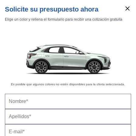
Solicite su presupuesto ahora
Elige un color y rellena el formulario para recibir una cotización gratuita
Es posible que algunos colores no estén disponibles para la oferta seleccionada.
Marcas
Comparador de coches
Inicio
Marcas
KIA
XCeed
2020
Estándar
Tech
KIA XCeed 1.0 T-GDi Tech 88 kW (120 CV) (2021-
XCeed 1.0 T-GDi Tech 88 kW (120 CV)
2022) |
Precio y ficha técnica
Datos técnicos
Equipamiento