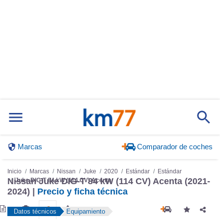
Marcas
Comparador de coches
Inicio
Marcas
Nissan
Juke
2020
Estándar
Estándar
Nissan Juke DIG-T 84 kW (114 CV) Acenta (2021-
Juke DIG-T 84 kW (114 CV) Acenta
2024) |
Precio y ficha técnica
Datos técnicos
Equipamiento