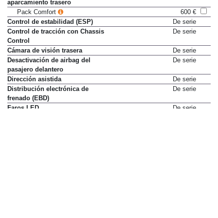
aparcamiento trasero
Pack Comfort
600 €
Control de estabilidad (ESP)
De serie
Control de tracción con Chassis
De serie
Control
Cámara de visión trasera
De serie
Desactivación de airbag del
De serie
pasajero delantero
Dirección asistida
De serie
Distribución electrónica de
De serie
frenado (EBD)
Faros LED
De serie
Fijación ISOFIX para 2 sillas
De serie
infantiles + Top Tether
Frenada predictiva de
De serie
emergencia con detección de
peatones y ciclistas
Indicador de presión en
De serie
neumáticos con indicación de
rueda
Limpialuneta
De serie
Llamada de emergencia e-Call
De serie
Luces antiniebla delanteras LED
De serie