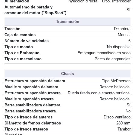
Alimentación
Inyección directa. Turbo. Intercooler
Automatismo de parada y
Sí
arranque del motor ("Stop/Start")
Transmisión
Tracción
Delantera
Caja de cambios
Manual
Número de velocidades
6
Tipo de mando
No disponible
Tipo de Embrague
Embrague monodisco en seco
Tipo de mecanismo
Pares de engranajes
Chasis
Estructura suspensión delantera
Tipo McPherson
Muelle suspensión delantera
Resorte helicoidal
Estructura suspensión trasera
Rueda tirada con elemento torsional
Muelle suspensión trasera
Resorte helicoidal
Barra estabilizadora delantera
Sí
Barra estabilizadora trasera
No
Tipo de frenos delanteros
Disco ventilado
Diámetro de frenos delanteros
280 mm
Tipo de frenos traseros
Tambor