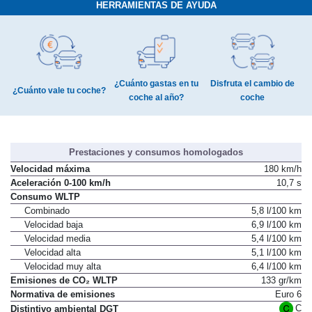
HERRAMIENTAS DE AYUDA
¿Cuánto gastas en tu
Disfruta el cambio de
¿Cuánto vale tu coche?
coche al año?
coche
Prestaciones y consumos homologados
Velocidad máxima
180 km/h
Aceleración 0-100 km/h
10,7 s
Consumo WLTP
Combinado
5,8 l/100 km
Velocidad baja
6,9 l/100 km
Velocidad media
5,4 l/100 km
Velocidad alta
5,1 l/100 km
Velocidad muy alta
6,4 l/100 km
Emisiones de CO₂ WLTP
133 gr/km
Normativa de emisiones
Euro 6
C
Distintivo ambiental DGT