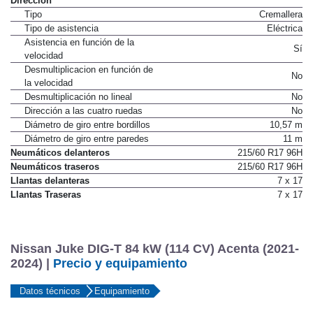
Dirección
Tipo
Cremallera
Tipo de asistencia
Eléctrica
Asistencia en función de la
Sí
velocidad
Desmultiplicacion en función de
No
la velocidad
Desmultiplicación no lineal
No
Dirección a las cuatro ruedas
No
Diámetro de giro entre bordillos
10,57 m
Diámetro de giro entre paredes
11 m
Neumáticos delanteros
215/60 R17 96H
Neumáticos traseros
215/60 R17 96H
Llantas delanteras
7 x 17
Llantas Traseras
7 x 17
Nissan Juke DIG-T 84 kW (114 CV) Acenta (2021-
2024) |
Precio y equipamiento
Datos técnicos
Equipamiento