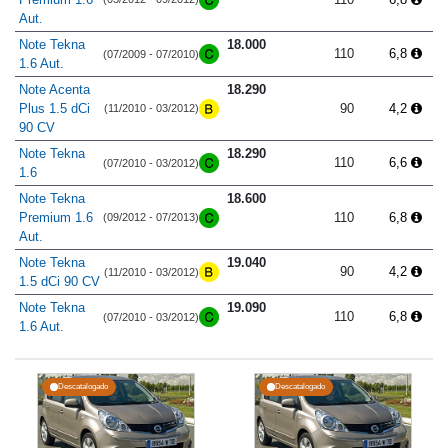
Aut.
Note Tekna
18.000
110
6,8
(07/2009 - 07/2010)
1.6 Aut.
Note Acenta
18.290
Plus 1.5 dCi
90
4,2
(11/2010 - 03/2012)
90 CV
Note Tekna
18.290
110
6,6
(07/2010 - 03/2012)
1.6
Note Tekna
18.600
Premium 1.6
110
6,8
(09/2012 - 07/2013)
Aut.
Note Tekna
19.040
90
4,2
(11/2010 - 03/2012)
1.5 dCi 90 CV
Note Tekna
19.090
110
6,8
(07/2010 - 03/2012)
1.6 Aut.
Descatalogado
Descatalogado