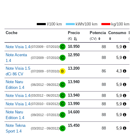
l/100 km
kWh/100 km
kg/100 km
Coche
Precio
Potencia
Consumo
Lo
(€)
(CV)
(m
10.950
Note Visia 1.4
88
5,9
(07/2009 - 07/2010)
Note Acenta
12.950
88
5,9
(07/2009 - 07/2010)
1.4
Note Visia 1.5
13.200
86
4,3
(07/2009 - 07/2010)
dCi 86 CV
Note Naru
13.940
88
5,9
(06/2012 - 09/2012)
Edition 1.4
13.940
Note Visia 1.4
88
5,9
(03/2012 - 06/2012)
13.990
Note Visia 1.4
88
5,9
(07/2010 - 03/2012)
Note Naru
14.600
88
5,9
(09/2012 - 07/2013)
Edition 1.4
Note Tekna
15.450
88
5,9
(03/2012 - 09/2012)
Sport 1.4