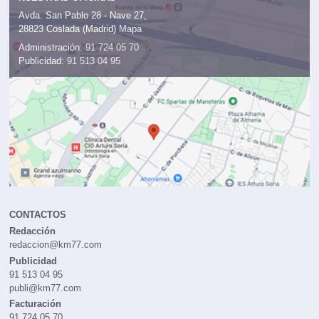
Avda. San Pablo 28 - Nave 27,
28823 Coslada (Madrid)
Mapa
Administración:
91 724 05 70
Publicidad:
91 513 04 95
CONTACTOS
Redacción
redaccion@km77.com
Publicidad
91 513 04 95
publi@km77.com
Facturación
91 724 05 70