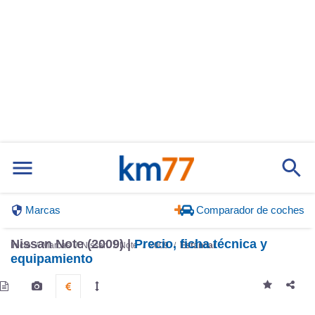
Marcas
Comparador de coches
Nissan Note (2009) |
Precio, ficha técnica y
Inicio
Marcas
Nissan
Note
2009
Estándar
equipamiento