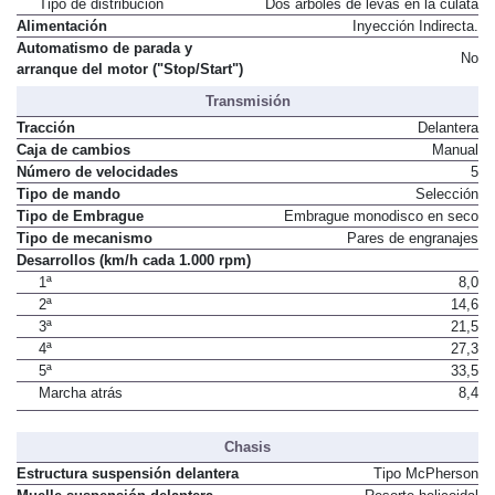
Tipo de distribución
Dos árboles de levas en la culata
Alimentación
Inyección Indirecta.
Automatismo de parada y
No
arranque del motor ("Stop/Start")
Transmisión
Tracción
Delantera
Caja de cambios
Manual
Número de velocidades
5
Tipo de mando
Selección
Tipo de Embrague
Embrague monodisco en seco
Tipo de mecanismo
Pares de engranajes
Desarrollos (km/h cada 1.000 rpm)
1ª
8,0
2ª
14,6
3ª
21,5
4ª
27,3
5ª
33,5
Marcha atrás
8,4
Chasis
Estructura suspensión delantera
Tipo McPherson