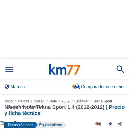
Marcas
Comparador de coches
Inicio
Marcas
Nissan
Note
2009
Estándar
Tekna Sport
Nissan Note Tekna Sport 1.4 (2012-2012) |
Precio
Note Tekna Sport 1.4
y ficha técnica
Datos técnicos
Equipamiento