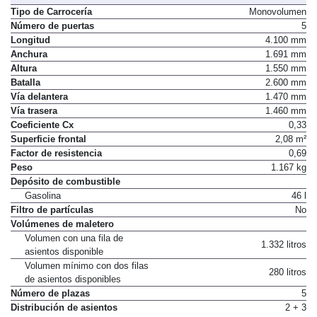
Tipo de Carrocería
Monovolumen
Número de puertas
5
Longitud
4.100 mm
Anchura
1.691 mm
Altura
1.550 mm
Batalla
2.600 mm
Vía delantera
1.470 mm
Vía trasera
1.460 mm
Coeficiente Cx
0,33
Superficie frontal
2,08 m²
Factor de resistencia
0,69
Peso
1.167 kg
Depósito de combustible
Gasolina
46 l
Filtro de partículas
No
Volúmenes de maletero
Volumen con una fila de
1.332 litros
asientos disponible
Volumen mínimo con dos filas
280 litros
de asientos disponibles
Número de plazas
5
Distribución de asientos
2 + 3