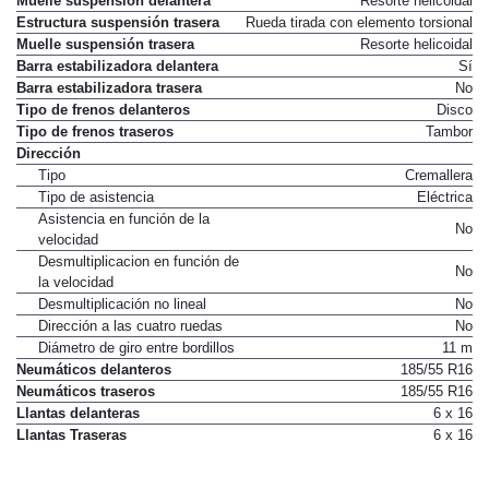
Muelle suspensión delantera
Resorte helicoidal
Estructura suspensión trasera
Rueda tirada con elemento torsional
Muelle suspensión trasera
Resorte helicoidal
Barra estabilizadora delantera
Sí
Barra estabilizadora trasera
No
Tipo de frenos delanteros
Disco
Tipo de frenos traseros
Tambor
Dirección
Tipo
Cremallera
Tipo de asistencia
Eléctrica
Asistencia en función de la
No
velocidad
Desmultiplicacion en función de
No
la velocidad
Desmultiplicación no lineal
No
Dirección a las cuatro ruedas
No
Diámetro de giro entre bordillos
11 m
Neumáticos delanteros
185/55 R16
Neumáticos traseros
185/55 R16
Llantas delanteras
6 x 16
Llantas Traseras
6 x 16