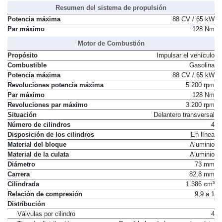
Resumen del sistema de propulsión
Potencia máxima
88 CV / 65 kW
Par máximo
128 Nm
Motor de Combustión
Propósito
Impulsar el vehículo
Combustible
Gasolina
Potencia máxima
88 CV / 65 kW
Revoluciones potencia máxima
5.200 rpm
Par máximo
128 Nm
Revoluciones par máximo
3.200 rpm
Situación
Delantero transversal
Número de cilindros
4
Disposición de los cilindros
En línea
Material del bloque
Aluminio
Material de la culata
Aluminio
Diámetro
73 mm
Carrera
82,8 mm
Cilindrada
1.386 cm³
Relación de compresión
9,9 a 1
Distribución
Válvulas por cilindro
4