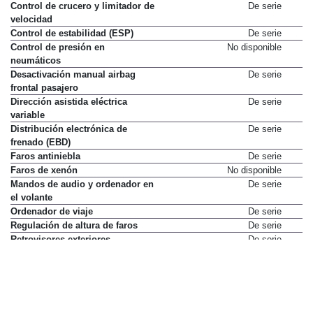
Control de crucero y limitador de
De serie
velocidad
Control de estabilidad (ESP)
De serie
Control de presión en
No disponible
neumáticos
Desactivación manual airbag
De serie
frontal pasajero
Dirección asistida eléctrica
De serie
variable
Distribución electrónica de
De serie
frenado (EBD)
Faros antiniebla
De serie
Faros de xenón
No disponible
Mandos de audio y ordenador en
De serie
el volante
Ordenador de viaje
De serie
Regulación de altura de faros
De serie
Retrovisores exteriores
De serie
calefactados
Volante con ajuste horizontal
No disponible
Volante regulable en altura
De serie
Elementos de confort