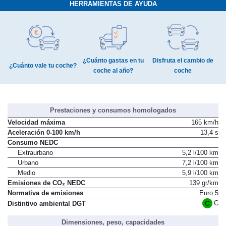
HERRAMIENTAS DE AYUDA
¿Cuánto gastas en tu
Disfruta el cambio de
¿Cuánto vale tu coche?
coche al año?
coche
Prestaciones y consumos homologados
Velocidad máxima
165 km/h
Aceleración 0-100 km/h
13,4 s
Consumo NEDC
Extraurbano
5,2 l/100 km
Urbano
7,2 l/100 km
Medio
5,9 l/100 km
Emisiones de CO₂ NEDC
139 gr/km
Normativa de emisiones
Euro 5
C
Distintivo ambiental DGT
Dimensiones, peso, capacidades