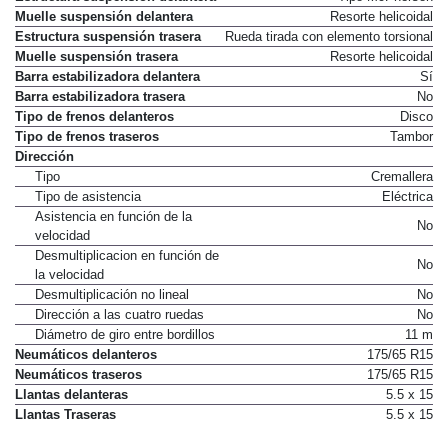
Muelle suspensión delantera
Resorte helicoidal
Estructura suspensión trasera
Rueda tirada con elemento torsional
Muelle suspensión trasera
Resorte helicoidal
Barra estabilizadora delantera
Sí
Barra estabilizadora trasera
No
Tipo de frenos delanteros
Disco
Tipo de frenos traseros
Tambor
Dirección
Tipo
Cremallera
Tipo de asistencia
Eléctrica
Asistencia en función de la
No
velocidad
Desmultiplicacion en función de
No
la velocidad
Desmultiplicación no lineal
No
Dirección a las cuatro ruedas
No
Diámetro de giro entre bordillos
11 m
Neumáticos delanteros
175/65 R15
Neumáticos traseros
175/65 R15
Llantas delanteras
5.5 x 15
Llantas Traseras
5.5 x 15