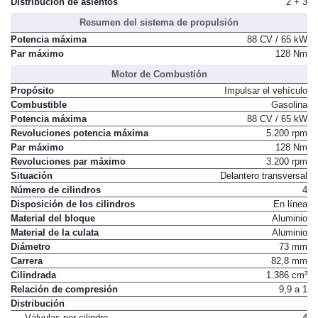
Distribución de asientos
2 + 3
Resumen del sistema de propulsión
Potencia máxima
88 CV / 65 kW
Par máximo
128 Nm
Motor de Combustión
Propósito
Impulsar el vehículo
Combustible
Gasolina
Potencia máxima
88 CV / 65 kW
Revoluciones potencia máxima
5.200 rpm
Par máximo
128 Nm
Revoluciones par máximo
3.200 rpm
Situación
Delantero transversal
Número de cilindros
4
Disposición de los cilindros
En línea
Material del bloque
Aluminio
Material de la culata
Aluminio
Diámetro
73 mm
Carrera
82,8 mm
Cilindrada
1.386 cm³
Relación de compresión
9,9 a 1
Distribución
Válvulas por cilindro
4