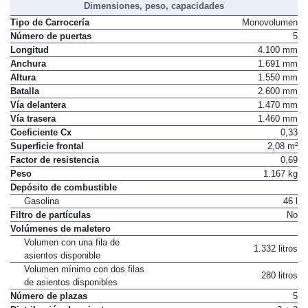
Dimensiones, peso, capacidades
Tipo de Carrocería
Monovolumen
Número de puertas
5
Longitud
4.100 mm
Anchura
1.691 mm
Altura
1.550 mm
Batalla
2.600 mm
Vía delantera
1.470 mm
Vía trasera
1.460 mm
Coeficiente Cx
0,33
Superficie frontal
2,08 m²
Factor de resistencia
0,69
Peso
1.167 kg
Depósito de combustible
Gasolina
46 l
Filtro de partículas
No
Volúmenes de maletero
Volumen con una fila de
1.332 litros
asientos disponible
Volumen mínimo con dos filas
280 litros
de asientos disponibles
Número de plazas
5