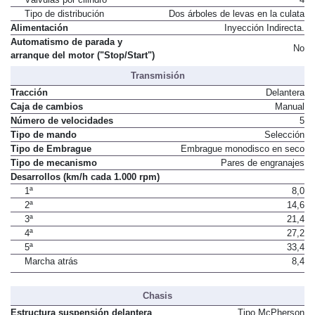
Tipo de distribución
Dos árboles de levas en la culata
Alimentación
Inyección Indirecta.
Automatismo de parada y
No
arranque del motor ("Stop/Start")
Transmisión
Tracción
Delantera
Caja de cambios
Manual
Número de velocidades
5
Tipo de mando
Selección
Tipo de Embrague
Embrague monodisco en seco
Tipo de mecanismo
Pares de engranajes
Desarrollos (km/h cada 1.000 rpm)
1ª
8,0
2ª
14,6
3ª
21,4
4ª
27,2
5ª
33,4
Marcha atrás
8,4
Chasis
Estructura suspensión delantera
Tipo McPherson