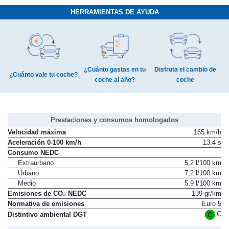
HERRAMIENTAS DE AYUDA
¿Cuánto gastas en tu
Disfruta el cambio de
¿Cuánto vale tu coche?
coche al año?
coche
Prestaciones y consumos homologados
Velocidad máxima
165 km/h
Aceleración 0-100 km/h
13,4 s
Consumo NEDC
Extraurbano
5,2 l/100 km
Urbano
7,2 l/100 km
Medio
5,9 l/100 km
Emisiones de CO₂ NEDC
139 gr/km
Normativa de emisiones
Euro 5
C
Distintivo ambiental DGT