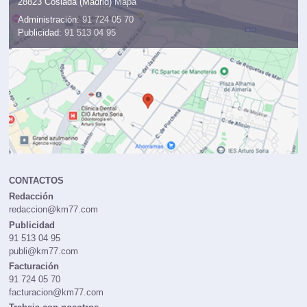
28823 Coslada (Madrid)
Mapa
Administración:
91 724 05 70
Publicidad:
91 513 04 95
CONTACTOS
Redacción
redaccion@km77.com
Publicidad
91 513 04 95
publi@km77.com
Facturación
91 724 05 70
facturacion@km77.com