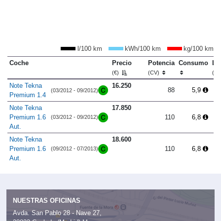
l/100 km
kWh/100 km
kg/100 km
Coche
Precio
Potencia
Consumo
Lo
(€)
(CV)
(m
Note Tekna
16.250
88
5,9
(03/2012 - 09/2012)
Premium 1.4
Note Tekna
17.850
Premium 1.6
110
6,8
(03/2012 - 09/2012)
Aut.
Note Tekna
18.600
Premium 1.6
110
6,8
(09/2012 - 07/2013)
Aut.
NUESTRAS OFICINAS
Avda. San Pablo 28 - Nave 27,