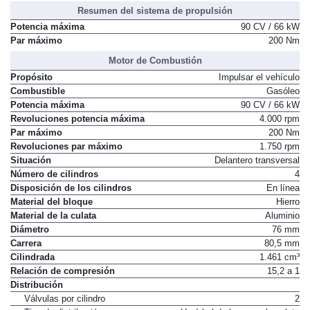
Resumen del sistema de propulsión
Potencia máxima
90 CV / 66 kW
Par máximo
200 Nm
Motor de Combustión
Propósito
Impulsar el vehículo
Combustible
Gasóleo
Potencia máxima
90 CV / 66 kW
Revoluciones potencia máxima
4.000 rpm
Par máximo
200 Nm
Revoluciones par máximo
1.750 rpm
Situación
Delantero transversal
Número de cilindros
4
Disposición de los cilindros
En línea
Material del bloque
Hierro
Material de la culata
Aluminio
Diámetro
76 mm
Carrera
80,5 mm
Cilindrada
1.461 cm³
Relación de compresión
15,2 a 1
Distribución
Válvulas por cilindro
2