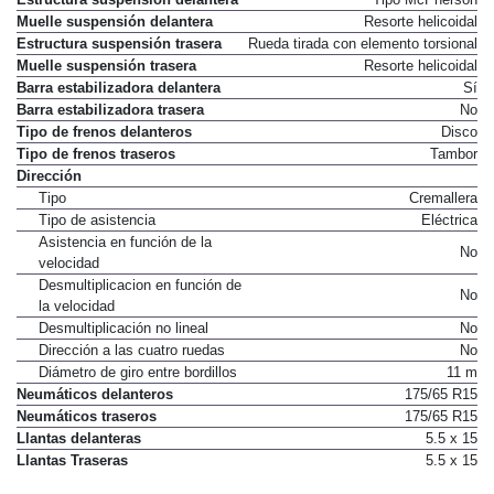
Muelle suspensión delantera
Resorte helicoidal
Estructura suspensión trasera
Rueda tirada con elemento torsional
Muelle suspensión trasera
Resorte helicoidal
Barra estabilizadora delantera
Sí
Barra estabilizadora trasera
No
Tipo de frenos delanteros
Disco
Tipo de frenos traseros
Tambor
Dirección
Tipo
Cremallera
Tipo de asistencia
Eléctrica
Asistencia en función de la
No
velocidad
Desmultiplicacion en función de
No
la velocidad
Desmultiplicación no lineal
No
Dirección a las cuatro ruedas
No
Diámetro de giro entre bordillos
11 m
Neumáticos delanteros
175/65 R15
Neumáticos traseros
175/65 R15
Llantas delanteras
5.5 x 15
Llantas Traseras
5.5 x 15