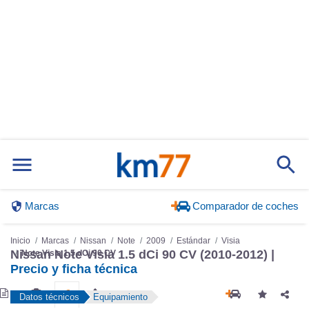
Marcas
Comparador de coches
Inicio
Marcas
Nissan
Note
2009
Estándar
Visia
Nissan Note Visia 1.5 dCi 90 CV (2010-2012) |
Note Visia 1.5 dCi 90 CV
Precio y ficha técnica
Datos técnicos
Equipamiento