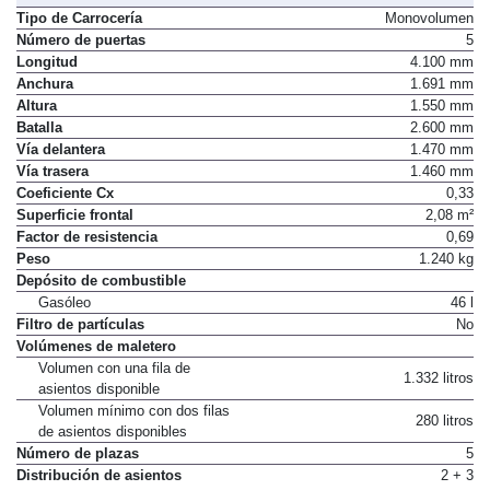
Tipo de Carrocería
Monovolumen
Número de puertas
5
Longitud
4.100 mm
Anchura
1.691 mm
Altura
1.550 mm
Batalla
2.600 mm
Vía delantera
1.470 mm
Vía trasera
1.460 mm
Coeficiente Cx
0,33
Superficie frontal
2,08 m²
Factor de resistencia
0,69
Peso
1.240 kg
Depósito de combustible
Gasóleo
46 l
Filtro de partículas
No
Volúmenes de maletero
Volumen con una fila de
1.332 litros
asientos disponible
Volumen mínimo con dos filas
280 litros
de asientos disponibles
Número de plazas
5
Distribución de asientos
2 + 3