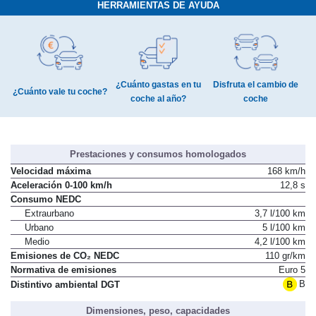
HERRAMIENTAS DE AYUDA
¿Cuánto gastas en tu
Disfruta el cambio de
¿Cuánto vale tu coche?
coche al año?
coche
Prestaciones y consumos homologados
Velocidad máxima
168 km/h
Aceleración 0-100 km/h
12,8 s
Consumo NEDC
Extraurbano
3,7 l/100 km
Urbano
5 l/100 km
Medio
4,2 l/100 km
Emisiones de CO₂ NEDC
110 gr/km
Normativa de emisiones
Euro 5
B
Distintivo ambiental DGT
Dimensiones, peso, capacidades