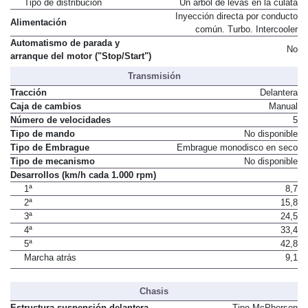
Tipo de distribución
Un árbol de levas en la culata
Inyección directa por conducto
Alimentación
común. Turbo. Intercooler
Automatismo de parada y
No
arranque del motor ("Stop/Start")
Transmisión
Tracción
Delantera
Caja de cambios
Manual
Número de velocidades
5
Tipo de mando
No disponible
Tipo de Embrague
Embrague monodisco en seco
Tipo de mecanismo
No disponible
Desarrollos (km/h cada 1.000 rpm)
1ª
8,7
2ª
15,8
3ª
24,5
4ª
33,4
5ª
42,8
Marcha atrás
9,1
Chasis
Estructura suspensión delantera
Tipo McPherson