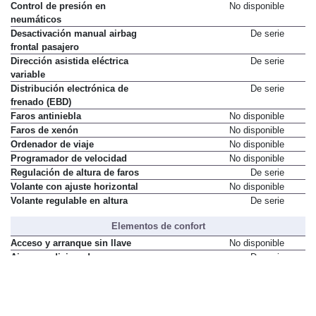
Control de presión en
No disponible
neumáticos
Desactivación manual airbag
De serie
frontal pasajero
Dirección asistida eléctrica
De serie
variable
Distribución electrónica de
De serie
frenado (EBD)
Faros antiniebla
No disponible
Faros de xenón
No disponible
Ordenador de viaje
No disponible
Programador de velocidad
No disponible
Regulación de altura de faros
De serie
Volante con ajuste horizontal
No disponible
Volante regulable en altura
De serie
Elementos de confort
Acceso y arranque sin llave
No disponible
Aire acondicionado
De serie
Asiento del conductor con ajuste
No disponible
de altura
Asiento del conductor con ajuste
No disponible
eléctrico