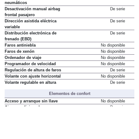
neumáticos
Desactivación manual airbag
De serie
frontal pasajero
Dirección asistida eléctrica
De serie
variable
Distribución electrónica de
De serie
frenado (EBD)
Faros antiniebla
No disponible
Faros de xenón
No disponible
Ordenador de viaje
No disponible
Programador de velocidad
No disponible
Regulación de altura de faros
De serie
Volante con ajuste horizontal
No disponible
Volante regulable en altura
De serie
Elementos de confort
Acceso y arranque sin llave
No disponible
Aire acondicionado
De serie
Asiento del conductor con ajuste
No disponible
de altura
Asiento del conductor con ajuste
No disponible
eléctrico
Asientos delanteros con
No disponible