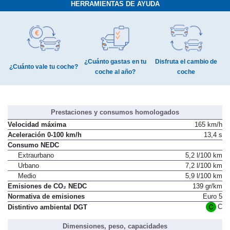
HERRAMIENTAS DE AYUDA
¿Cuánto gastas en tu
Disfruta el cambio de
¿Cuánto vale tu coche?
coche al año?
coche
Prestaciones y consumos homologados
Velocidad máxima
165 km/h
Aceleración 0-100 km/h
13,4 s
Consumo NEDC
Extraurbano
5,2 l/100 km
Urbano
7,2 l/100 km
Medio
5,9 l/100 km
Emisiones de CO₂ NEDC
139 gr/km
Normativa de emisiones
Euro 5
C
Distintivo ambiental DGT
Dimensiones, peso, capacidades