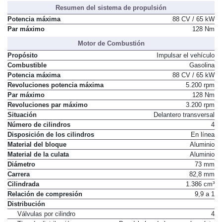
Resumen del sistema de propulsión
Potencia máxima
88 CV / 65 kW
Par máximo
128 Nm
Motor de Combustión
Propósito
Impulsar el vehículo
Combustible
Gasolina
Potencia máxima
88 CV / 65 kW
Revoluciones potencia máxima
5.200 rpm
Par máximo
128 Nm
Revoluciones par máximo
3.200 rpm
Situación
Delantero transversal
Número de cilindros
4
Disposición de los cilindros
En línea
Material del bloque
Aluminio
Material de la culata
Aluminio
Diámetro
73 mm
Carrera
82,8 mm
Cilindrada
1.386 cm³
Relación de compresión
9,9 a 1
Distribución
Válvulas por cilindro
4