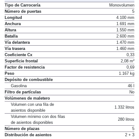
Tipo de Carrocería
Monovolumen
Número de puertas
5
Longitud
4.100 mm
Anchura
1.691 mm
Altura
1.550 mm
Batalla
2.600 mm
Vía delantera
1.470 mm
Vía trasera
1.460 mm
Coeficiente Cx
0,33
Superficie frontal
2,08 m²
Factor de resistencia
0,69
Peso
1.167 kg
Depósito de combustible
Gasolina
46 l
Filtro de partículas
No
Volúmenes de maletero
Volumen con una fila de
1.332 litros
asientos disponible
Volumen mínimo con dos filas
280 litros
de asientos disponibles
Número de plazas
5
Distribución de asientos
2 + 3