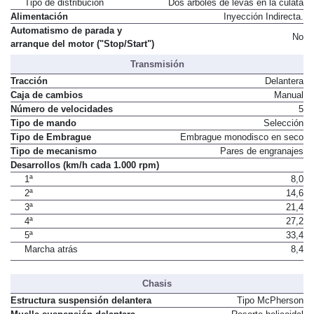
Tipo de distribución
Dos árboles de levas en la culata
Alimentación
Inyección Indirecta.
Automatismo de parada y
No
arranque del motor ("Stop/Start")
Transmisión
Tracción
Delantera
Caja de cambios
Manual
Número de velocidades
5
Tipo de mando
Selección
Tipo de Embrague
Embrague monodisco en seco
Tipo de mecanismo
Pares de engranajes
Desarrollos (km/h cada 1.000 rpm)
1ª
8,0
2ª
14,6
3ª
21,4
4ª
27,2
5ª
33,4
Marcha atrás
8,4
Chasis
Estructura suspensión delantera
Tipo McPherson