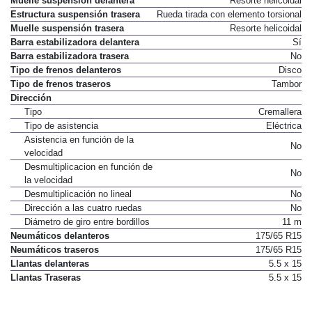
Muelle suspensión delantera
Resorte helicoidal
Estructura suspensión trasera
Rueda tirada con elemento torsional
Muelle suspensión trasera
Resorte helicoidal
Barra estabilizadora delantera
Sí
Barra estabilizadora trasera
No
Tipo de frenos delanteros
Disco
Tipo de frenos traseros
Tambor
Dirección
Tipo
Cremallera
Tipo de asistencia
Eléctrica
Asistencia en función de la
No
velocidad
Desmultiplicacion en función de
No
la velocidad
Desmultiplicación no lineal
No
Dirección a las cuatro ruedas
No
Diámetro de giro entre bordillos
11 m
Neumáticos delanteros
175/65 R15
Neumáticos traseros
175/65 R15
Llantas delanteras
5.5 x 15
Llantas Traseras
5.5 x 15