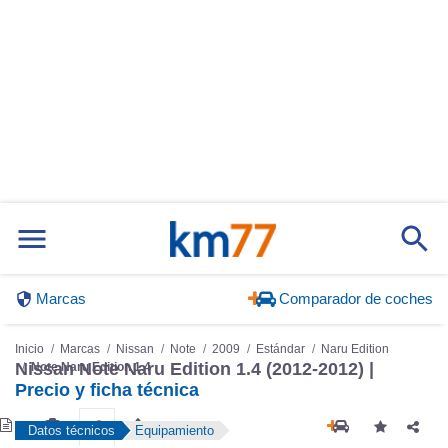
Marcas
Comparador de coches
Inicio
Marcas
Nissan
Note
2009
Estándar
Naru Edition
Nissan Note Naru Edition 1.4 (2012-2012) |
Note Naru Edition 1.4
Precio y ficha técnica
Datos técnicos
Equipamiento