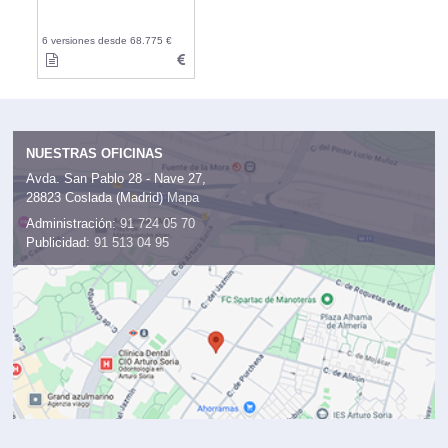
6 versiones desde 68.775 €
NUESTRAS OFICINAS
Avda. San Pablo 28 - Nave 27,
28823 Coslada (Madrid)
Mapa
Administración:
91 724 05 70
Publicidad:
91 513 04 95