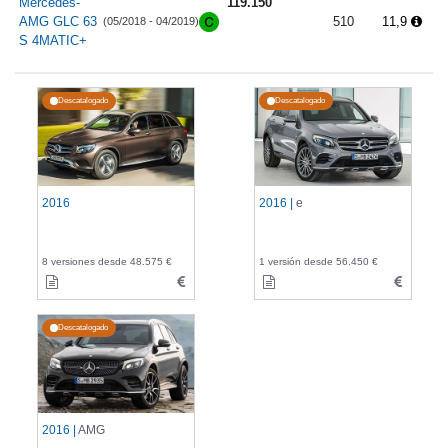
Mercedes-
119.150
AMG GLC 63
510
11,9
(05/2018 - 04/2019)
S 4MATIC+
Descatalogado
Descatalogado
2016
2016 |
e
8 versiones desde 48.575 €
1 versión desde 56.450 €
Descatalogado
2016 |
AMG