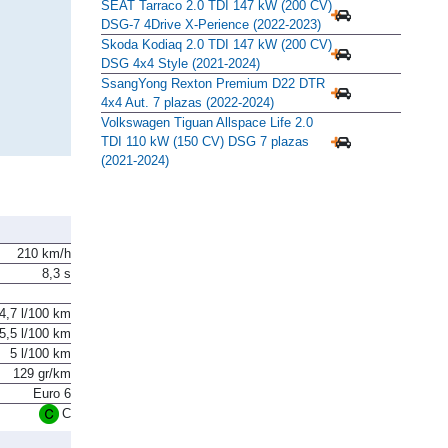
SEAT Tarraco 2.0 TDI 147 kW (200 CV)
DSG-7 4Drive X-Perience (2022-2023)
Skoda Kodiaq 2.0 TDI 147 kW (200 CV)
DSG 4x4 Style (2021-2024)
SsangYong Rexton Premium D22 DTR
4x4 Aut. 7 plazas (2022-2024)
Volkswagen Tiguan Allspace Life 2.0
TDI 110 kW (150 CV) DSG 7 plazas
(2021-2024)
210 km/h
8,3 s
4,7 l/100 km
5,5 l/100 km
5 l/100 km
129 gr/km
Euro 6
C