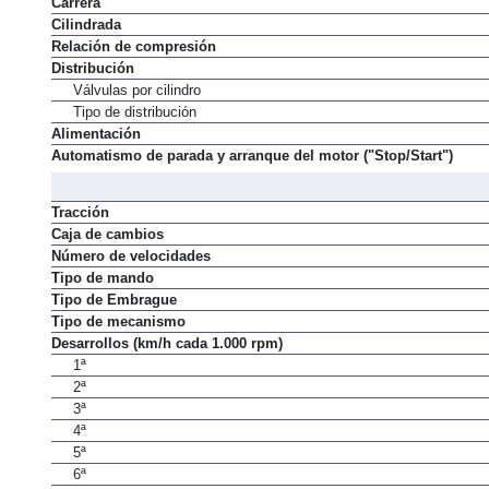
Carrera
Cilindrada
Relación de compresión
Distribución
Válvulas por cilindro
Tipo de distribución
Alimentación
Automatismo de parada y arranque del motor ("Stop/Start")
Tracción
Caja de cambios
Número de velocidades
Tipo de mando
Tipo de Embrague
Tipo de mecanismo
Desarrollos (km/h cada 1.000 rpm)
1ª
2ª
3ª
4ª
5ª
6ª