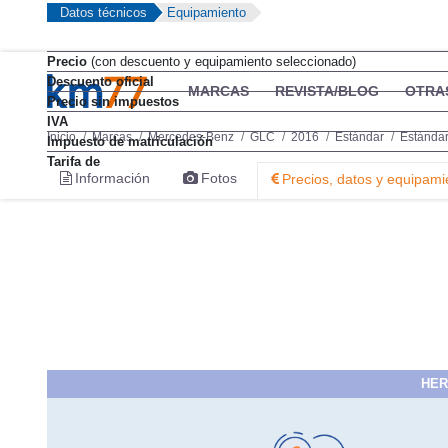
Datos técnicos
Equipamiento
Precio
(con descuento y equipamiento seleccionado)
Descuento oficial
MARCAS
REVISTA/BLOG
OTRA
Precio sin impuestos
IVA
Inicio
Marcas
Mercedes-Benz
GLC
2016
Estándar
Estánda
Impuesto de matriculación
Tarifa de
Información
Fotos
Precios, datos y equipami
HER