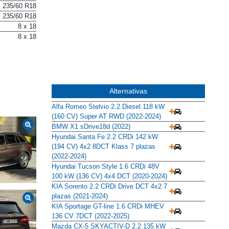
235/60 R18
235/60 R18
8 x 18
8 x 18
Alternativas
Alfa Romeo Stelvio 2.2 Diesel 118 kW
(160 CV) Super AT RWD (2022-2024)
BMW X1 sDrive18d (2022)
Hyundai Santa Fe 2.2 CRDi 142 kW
(194 CV) 4x2 8DCT Klass 7 plazas
(2022-2024)
Hyundai Tucson Style 1.6 CRDi 48V
100 kW (136 CV) 4x4 DCT (2020-2024)
KIA Sorento 2.2 CRDi Drive DCT 4x2 7
plazas (2021-2024)
KIA Sportage GT-line 1.6 CRDi MHEV
136 CV 7DCT (2022-2025)
Mazda CX-5 SKYACTIV-D 2.2 135 kW