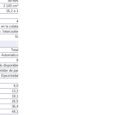
99 mm
2.143 cm³
16,2 a 1
4
 en la culata
. Intercooler
Sí
Total
Automático
9
o disponible
rtidor de par
Epicicloidal
8,0
13,2
19,1
26,5
36,4
44,1