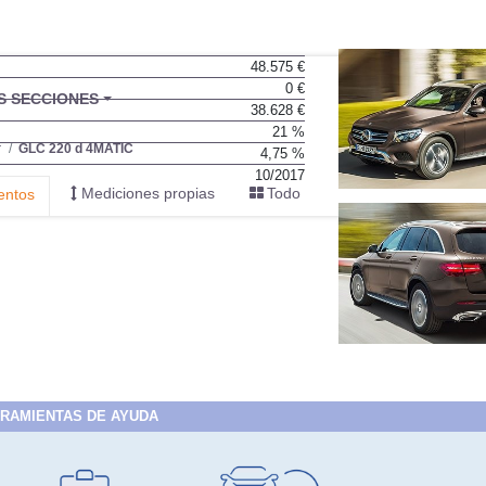
48.575 €
0 €
BU
S SECCIONES
38.628 €
infor
21 %
r
GLC 220 d 4MATIC
4,75 %
10/2017
Mediciones propias
Todo
entos
RAMIENTAS DE AYUDA