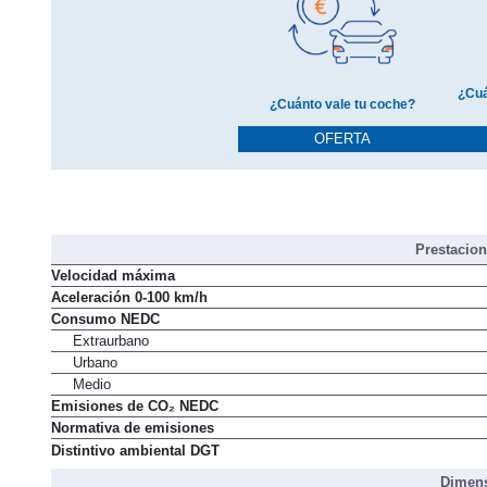
¿Cuá
¿Cuánto vale tu coche?
OFERTA
Prestacio
Velocidad máxima
Aceleración 0-100 km/h
Consumo NEDC
Extraurbano
Urbano
Medio
Emisiones de CO₂ NEDC
Normativa de emisiones
Distintivo ambiental DGT
Dimens