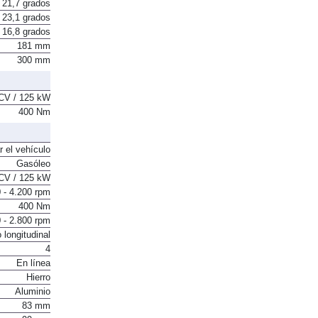
21,7 grados
23,1 grados
16,8 grados
181 mm
300 mm
CV / 125 kW
400 Nm
r el vehículo
Gasóleo
CV / 125 kW
 - 4.200 rpm
400 Nm
 - 2.800 rpm
 longitudinal
4
En línea
Hierro
Aluminio
83 mm