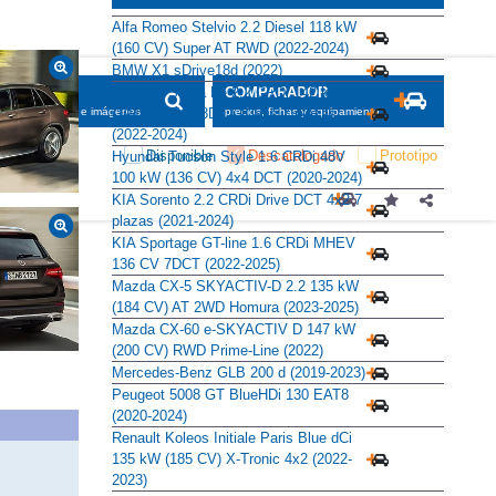
Alfa Romeo Stelvio 2.2 Diesel 118 kW
(160 CV) Super AT RWD (2022-2024)
BMW X1 sDrive18d (2022)
Hyundai Santa Fe 2.2 CRDi 142 kW
SCADOR
COMPARADOR
(194 CV) 4x2 8DCT Klass 7 plazas
maciones, fichas e imágenes
precios, fichas y equipamiento
(2022-2024)
Disponible
Descatalogado
Prototipo
Hyundai Tucson Style 1.6 CRDi 48V
100 kW (136 CV) 4x4 DCT (2020-2024)
KIA Sorento 2.2 CRDi Drive DCT 4x2 7
plazas (2021-2024)
KIA Sportage GT-line 1.6 CRDi MHEV
136 CV 7DCT (2022-2025)
Mazda CX-5 SKYACTIV-D 2.2 135 kW
(184 CV) AT 2WD Homura (2023-2025)
Mazda CX-60 e-SKYACTIV D 147 kW
(200 CV) RWD Prime-Line (2022)
Mercedes-Benz GLB 200 d (2019-2023)
Peugeot 5008 GT BlueHDi 130 EAT8
(2020-2024)
Renault Koleos Initiale Paris Blue dCi
135 kW (185 CV) X-Tronic 4x2 (2022-
2023)