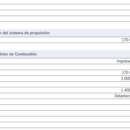
 del sistema de propulsión
170 
otor de Combustión
Impulsa
170 
3.000
1.400
Delantero