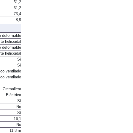
51,2
61,2
73,4
8,9
o deformable
te helicoidal
o deformable
te helicoidal
Sí
Sí
co ventilado
co ventilado
Cremallera
Eléctrica
Sí
No
Sí
16,1
No
11,8 m