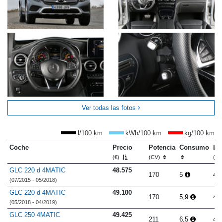
Ver todas las fotos
l/100 km
kWh/100 km
kg/100 km
Coche
Precio
Potencia
Consumo
Lo
(€)
(CV)
(m
GLC 220 d 4MATIC
48.575
170
5
4.
(07/2015 - 05/2018)
GLC 220 d 4MATIC
49.100
170
5,9
4.
(05/2018 - 04/2019)