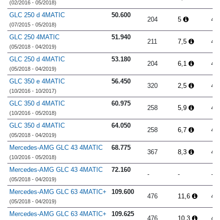
GLC 250 4MATIC
49.425
211
6,5
4.
(02/2016 - 05/2018)
GLC 250 d 4MATIC
50.600
204
5
4.
(07/2015 - 05/2018)
GLC 250 4MATIC
51.940
211
7,5
4.
(05/2018 - 04/2019)
GLC 250 d 4MATIC
53.180
204
6,1
4.
(05/2018 - 04/2019)
GLC 350 e 4MATIC
56.450
320
2,5
4.
(10/2016 - 10/2017)
GLC 350 d 4MATIC
60.975
258
5,9
4.
(10/2016 - 05/2018)
GLC 350 d 4MATIC
64.050
258
6,7
4.
(05/2018 - 04/2019)
Mercedes-AMG GLC 43 4MATIC
68.775
367
8,3
4.
(10/2016 - 05/2018)
Mercedes-AMG GLC 43 4MATIC
72.160
-
-
-
(05/2018 - 04/2019)
Mercedes-AMG GLC 63 4MATIC+
109.600
476
11,6
4.
(05/2018 - 04/2019)