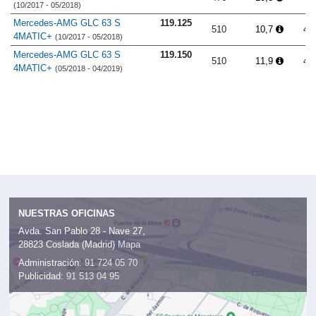
Mercedes-AMG GLC 63 4MATIC+
109.625
476
10,3
4.
(10/2017 - 05/2018)
Mercedes-AMG GLC 63 S
119.125
510
10,7
4.
4MATIC+
(10/2017 - 05/2018)
Mercedes-AMG GLC 63 S
119.150
510
11,9
4.
4MATIC+
(05/2018 - 04/2019)
NUESTRAS OFICINAS
Avda. San Pablo 28 - Nave 27,
28823 Coslada (Madrid)
Mapa
Administración:
91 724 05 70
Publicidad:
91 513 04 95