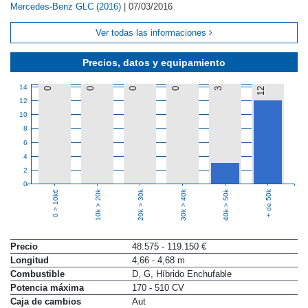
Mercedes-Benz GLC (2016)
|
07/03/2016
Ver todas las informaciones
Precios, datos y equipamiento
14
0
0
0
0
3
12
12
10
8
6
4
2
0
10k > 20k
20k > 30k
30k > 40k
40k > 50k
+ de 50k
0 > 10k€
Precio
48.575 - 119.150 €
Longitud
4,66 - 4,68 m
Combustible
D, G, Híbrido Enchufable
Potencia máxima
170 - 510 CV