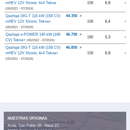
mHEV 12V Xtronic 4x4 Tekna
158
6,9
4.
(05/2021 - 07/2024)
Qashqai DIG-T 116 kW (158 CV)
44.350
mHEV 12V Xtronic Tekna+
158
6,4
4.
(05/2021 - 07/2024)
Qashqai e-POWER 140 kW (190
46.750
190
5,3
4.
CV) Tekna+
(06/2022 - 07/2024)
Qashqai DIG-T 116 kW (158 CV)
46.850
mHEV 12V Xtronic 4x4 Tekna+
158
6,9
4.
(05/2021 - 07/2024)
NUESTRAS OFICINAS
Avda. San Pablo 28 - Nave 27,