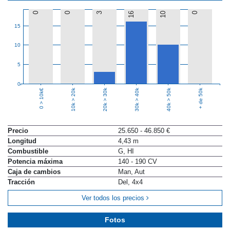
0
0
3
16
10
0
15
10
5
0
10k > 20k
20k > 30k
30k > 40k
40k > 50k
+ de 50k
0 > 10k€
Precio
25.650 - 46.850 €
Longitud
4,43 m
Combustible
G, HI
Potencia máxima
140 - 190 CV
Caja de cambios
Man, Aut
Tracción
Del, 4x4
Ver todos los precios
Fotos