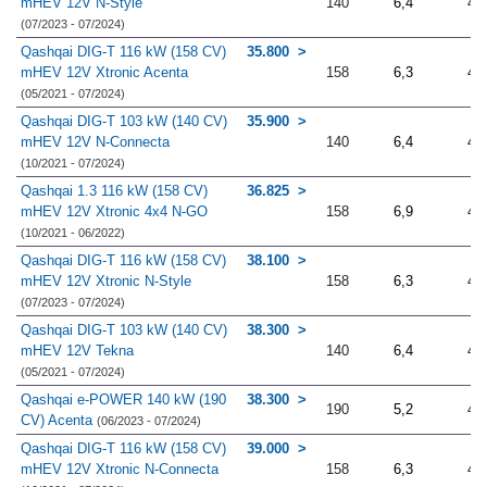
mHEV 12V N-Style
140
6,4
4.
(07/2023 - 07/2024)
Qashqai DIG-T 116 kW (158 CV)
35.800
mHEV 12V Xtronic Acenta
158
6,3
4.
(05/2021 - 07/2024)
Qashqai DIG-T 103 kW (140 CV)
35.900
mHEV 12V N-Connecta
140
6,4
4.
(10/2021 - 07/2024)
Qashqai 1.3 116 kW (158 CV)
36.825
mHEV 12V Xtronic 4x4 N-GO
158
6,9
4.
(10/2021 - 06/2022)
Qashqai DIG-T 116 kW (158 CV)
38.100
mHEV 12V Xtronic N-Style
158
6,3
4.
(07/2023 - 07/2024)
Qashqai DIG-T 103 kW (140 CV)
38.300
mHEV 12V Tekna
140
6,4
4.
(05/2021 - 07/2024)
Qashqai e-POWER 140 kW (190
38.300
190
5,2
4.
CV) Acenta
(06/2023 - 07/2024)
Qashqai DIG-T 116 kW (158 CV)
39.000
mHEV 12V Xtronic N-Connecta
158
6,3
4.