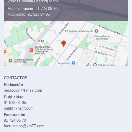
28823 Coslada (Madrid)
Mapa
Administración:
91 724 05 70
Publicidad:
91 513 04 95
CONTACTOS
Redacción
redaccion@km77.com
Publicidad
91 513 04 95
publi@km77.com
Facturación
91 724 05 70
facturacion@km77.com