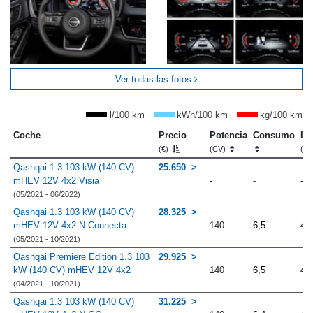
Ver todas las fotos
l/100 km
kWh/100 km
kg/100 km
Coche
Precio
Potencia
Consumo
Lo
(€)
(CV)
(m
Qashqai 1.3 103 kW (140 CV)
25.650
mHEV 12V 4x2 Visia
-
-
-
(05/2021 - 06/2022)
Qashqai 1.3 103 kW (140 CV)
28.325
mHEV 12V 4x2 N-Connecta
140
6,5
4.
(05/2021 - 10/2021)
Qashqai Premiere Edition 1.3 103
29.925
kW (140 CV) mHEV 12V 4x2
140
6,5
4.
(04/2021 - 10/2021)
Qashqai 1.3 103 kW (140 CV)
31.225