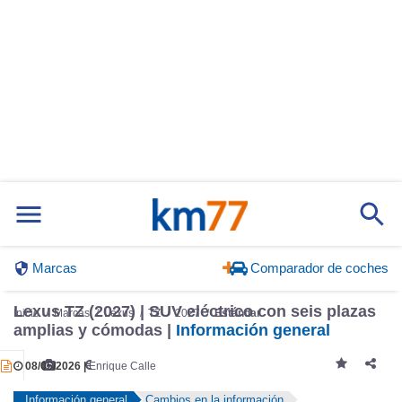
Marcas
Comparador de coches
Lexus TZ (2027) | SUV eléctrico con seis plazas
Inicio
Marcas
Lexus
TZ
2027
Estándar
amplias y cómodas |
Información general
08/05/2026 |
Enrique Calle
Información general
Cambios en la información