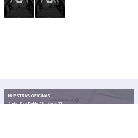
NUESTRAS OFICINAS
Avda. San Pablo 28 - Nave 27,
28823 Coslada (Madrid)
Mapa
Administración:
91 724 05 70
Publicidad:
91 513 04 95