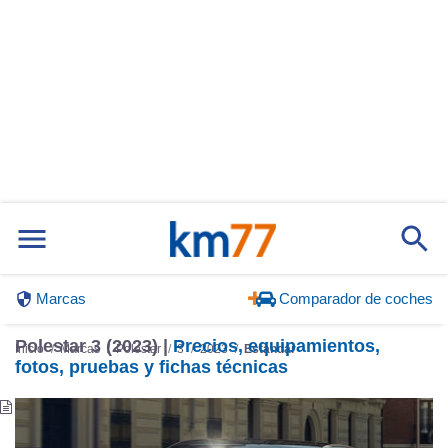
Marcas
Comparador de coches
Polestar 3 (2023) |
Precios, equipamientos,
Inicio
Marcas
Polestar
3
2023
Estándar
fotos, pruebas y fichas técnicas