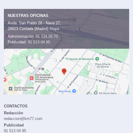
NUESTRAS OFICINAS
Avda. San Pablo 28 - Nave 27,
28823 Coslada (Madrid)
Mapa
Administración:
91 724 05 70
Publicidad:
91 513 04 95
CONTACTOS
Redacción
redaccion@km77.com
Publicidad
91 513 04 95