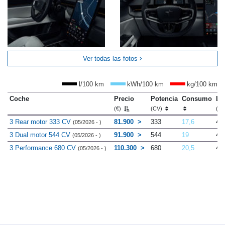
Ver todas las fotos
l/100 km
kWh/100 km
kg/100 km
Coche
Precio
Potencia
Consumo
Lo
(€)
(CV)
(m
3 Rear motor 333 CV
81.900
333
17,6
4.
(05/2026 - )
3 Dual motor 544 CV
91.900
544
19
4.
(05/2026 - )
3 Performance 680 CV
110.300
680
20,5
4.
(05/2026 - )