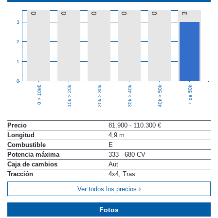
0
0
0
0
0
3
3
2
1
0
10k > 20k
20k > 30k
30k > 40k
40k > 50k
+ de 50k
0 > 10k€
Precio
81.900 - 110.300 €
Longitud
4,9 m
Combustible
E
Potencia máxima
333 - 680 CV
Caja de cambios
Aut
Tracción
4x4, Tras
Ver todos los precios
Fotos