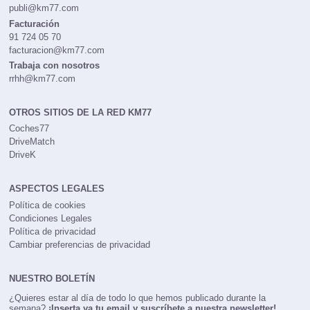
publi@km77.com
Facturación
91 724 05 70
facturacion@km77.com
Trabaja con nosotros
rrhh@km77.com
OTROS SITIOS DE LA RED KM77
Coches77
DriveMatch
DriveK
ASPECTOS LEGALES
Política de cookies
Condiciones Legales
Política de privacidad
Cambiar preferencias de privacidad
NUESTRO BOLETÍN
¿Quieres estar al día de todo lo que hemos publicado durante la
semana?
¡Inserta ya tu email y suscríbete a nuestra newsletter!