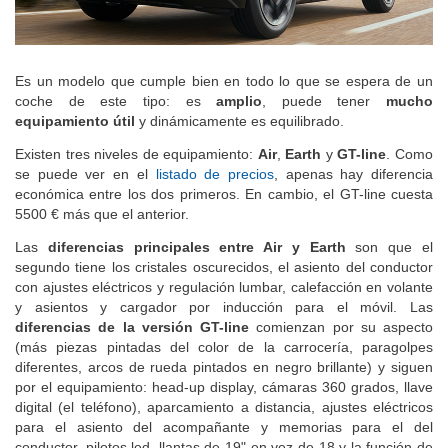
Es un modelo que cumple bien en todo lo que se espera de un
coche de este tipo: es
amplio
, puede tener
mucho
equipamiento útil
y dinámicamente es equilibrado.
Existen tres niveles de equipamiento:
Air
,
Earth
y
GT-line
. Como
se puede ver en el
listado de precios
, apenas hay diferencia
económica entre los dos primeros. En cambio, el GT-line cuesta
5500 € más que el anterior.
Las
diferencias principales entre Air y Earth
son que el
segundo tiene los cristales oscurecidos, el asiento del conductor
con ajustes eléctricos y regulación lumbar, calefacción en volante
y asientos y cargador por inducción para el móvil. Las
diferencias de la versión GT-line
comienzan por su aspecto
(más piezas pintadas del color de la carrocería, paragolpes
diferentes, arcos de rueda pintados en negro brillante) y siguen
por el equipamiento: head-up display, cámaras 360 grados, llave
digital (el teléfono), aparcamiento a distancia, ajustes eléctricos
para el asiento del acompañante y memorias para el del
conductor, pilotos led, llantas de 19" en vez de 18 y la función de