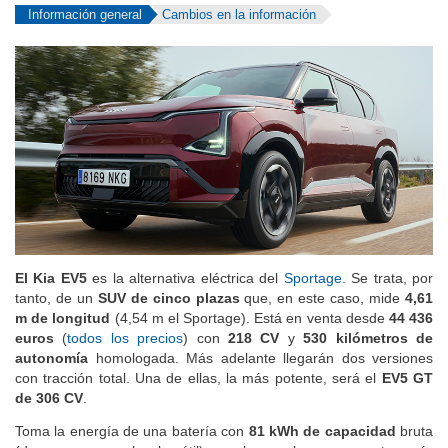
Información general
Cambios en la información
El Kia EV5
es la alternativa eléctrica del
Sportage
. Se trata, por
tanto, de un
SUV de cinco plazas
que, en este caso, mide
4,61
m de longitud
(4,54 m el Sportage). Está en venta desde
44 436
euros
(
todos los precios
) con
218 CV
y
530 kilómetros de
autonomía
homologada. Más adelante llegarán dos versiones
con tracción total. Una de ellas, la más potente, será el
EV5 GT
de 306 CV
.
Toma la energía de una batería con
81 kWh de capacidad
bruta