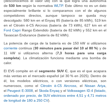
(desconocemos el valor útil) con la que logra una autonomía
de
530 km
según la normativa
WLTP
. Este último no es un dato
especialmente brillante si lo comparamos con el de algunos
competidores directos, aunque tampoco se queda muy
descolgado: 580 km en el Enyaq 85 (batería de 85 kWh), 519 km
en el Citroën ë-C5 Aircross (batería de 73 kWh), 627 km en el
Ford Capri
Rango Extendido (batería de 82 kWh) y 552 km en el
Tavascan Endurance (batería de 82 kWh).
La potencia de carga de la batería es de 150 kW si utilizamos
corriente
continua (
30 minutos para pasar del 10 al 80 %
) y de
11 kW si utilizamos alterna (
7,3 horas para una carga
completa
). La climatización funciona mediante una bomba de
calor.
El EV5 compite en el
segmento SUV C
, que es el que acapara
más ventas en el mercado español (el 30 % en 2025). Dentro de
él, los modelos eléctricos, o con versiones eléctricas, son
numerosos, como el
Citroën ë-C5 Aircross
, el
Nissan Ariya
,
el
Peugeot E-3008
, el
Skoda Enyaq
y el
Volkswagen ID.4
(
listado,
ordenado por precio, de SUV eléctricos entre 4,51 y 4,71 metros
de longitud de 180 a 250 CV
).