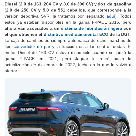
Diesel
(
2.0 de 163, 204 CV y 3.0 de 300 CV
) y
dos de gasolina
(
2.0 de 250 CV y 5.0 de 551 caballos
, que corresponde a la
versión deportiva SVR; la tratamos por separado
aquí
). Todos
estos ya estaban disponibles en la gama F-PACE 2016, pero
ahora van asociados a un
sistema de hibridación ligera
con
el que obtienen el
distintivo medioambiental ECO
de la DGT
.
La caja de cambios es siempre automática de ocho marchas de
tipo
convertidor de par
y la tracción es a las cuatro ruedas. El
motor Diesel de 163 CV estuvo disponible cuando se lanzó la
gama F-PACE en 2021, pero Jaguar lo retiró hasta la
actualización de diciembre de 2022, fecha en la que lo volvió a
ofertar.