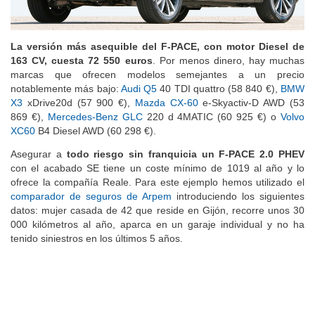
La versión más asequible del F-PACE, con motor Diesel de
163 CV, cuesta 72 550 euros
. Por menos dinero, hay muchas
marcas que ofrecen modelos semejantes a un precio
notablemente más bajo:
Audi Q5
40 TDI quattro (58 840 €),
BMW
X3
xDrive20d (57 900 €),
Mazda CX-60
e-Skyactiv-D AWD (53
869 €),
Mercedes-Benz GLC
220 d 4MATIC (60 925 €) o
Volvo
XC60
B4 Diesel AWD (60 298 €).
Asegurar a
todo riesgo sin franquicia un F-PACE 2.0 PHEV
con el acabado SE tiene un coste mínimo de 1019 al año y lo
ofrece la compañía Reale. Para este ejemplo hemos utilizado el
comparador de seguros de Arpem
introduciendo los siguientes
datos: mujer casada de 42 que reside en Gijón, recorre unos 30
000 kilómetros al año, aparca en un garaje individual y no ha
tenido siniestros en los últimos 5 años.