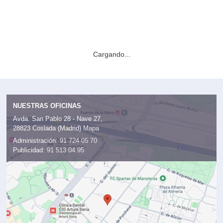
Cargando...
NUESTRAS OFICINAS
Avda. San Pablo 28 - Nave 27,
28823 Coslada (Madrid)
Mapa
Administración:
91 724 05 70
Publicidad:
91 513 04 95