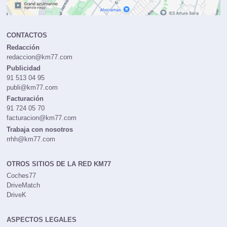
CONTACTOS
Redacción
redaccion@km77.com
Publicidad
91 513 04 95
publi@km77.com
Facturación
91 724 05 70
facturacion@km77.com
Trabaja con nosotros
rrhh@km77.com
OTROS SITIOS DE LA RED KM77
Coches77
DriveMatch
DriveK
ASPECTOS LEGALES