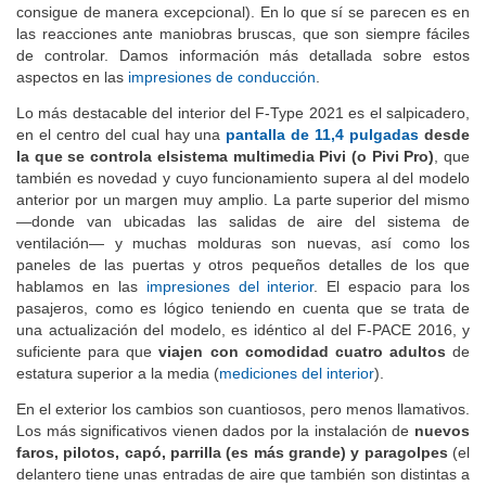
consigue de manera excepcional). En lo que sí se parecen es en
las reacciones ante maniobras bruscas, que son siempre fáciles
de controlar. Damos información más detallada sobre estos
aspectos en las
impresiones de conducción
.
Lo más destacable del interior del F-Type 2021 es el salpicadero,
en el centro del cual hay una
pantalla de 11,4 pulgadas
desde
la que se controla el
sistema multimedia Pivi (o Pivi Pro)
, que
también es novedad y cuyo funcionamiento supera al del modelo
anterior por un margen muy amplio. La parte superior del mismo
—donde van ubicadas las salidas de aire del sistema de
ventilación— y muchas molduras son nuevas, así como los
paneles de las puertas y otros pequeños detalles de los que
hablamos en las
impresiones del interior
. El espacio para los
pasajeros, como es lógico teniendo en cuenta que se trata de
una actualización del modelo, es idéntico al del F-PACE 2016, y
suficiente para que
viajen con comodidad cuatro adultos
de
estatura superior a la media (
mediciones del interior
).
En el exterior los cambios son cuantiosos, pero menos llamativos.
Los más significativos vienen dados por la instalación de
nuevos
faros, pilotos, capó, parrilla (es más grande) y paragolpes
(el
delantero tiene unas entradas de aire que también son distintas a