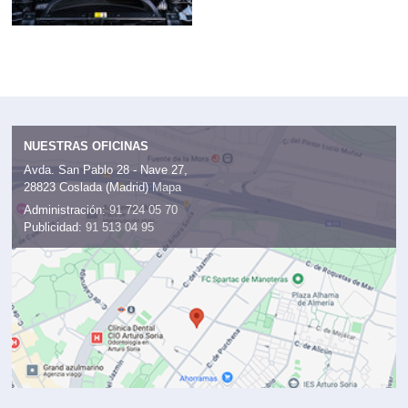
NUESTRAS OFICINAS
Avda. San Pablo 28 - Nave 27,
28823 Coslada (Madrid)
Mapa
Administración:
91 724 05 70
Publicidad:
91 513 04 95