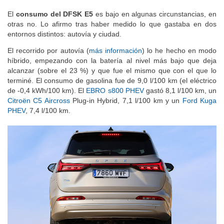
Cambios en la información
El
consumo del DFSK E5
es bajo en algunas circunstancias, en
otras no. Lo afirmo tras haber medido lo que gastaba en dos
entornos distintos: autovía y ciudad.
El recorrido por autovía (
más información
) lo he hecho en modo
híbrido, empezando con la batería al nivel más bajo que deja
alcanzar (sobre el 23 %) y que fue el mismo que con el que lo
terminé. El consumo de gasolina fue de 9,0 l/100 km (el eléctrico
de -0,4 kWh/100 km). El
EBRO s800 PHEV
gastó 8,1 l/100 km, un
Citroën C5 Aircross
Plug-in Hybrid, 7,1 l/100 km y un
Ford Kuga
PHEV
, 7,4 l/100 km.