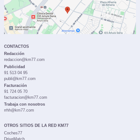
CONTACTOS
Redacción
redaccion@km77.com
Publicidad
91 513 04 95
publi@km77.com
Facturación
91 724 05 70
facturacion@km77.com
Trabaja con nosotros
rrhh@km77.com
OTROS SITIOS DE LA RED KM77
Coches77