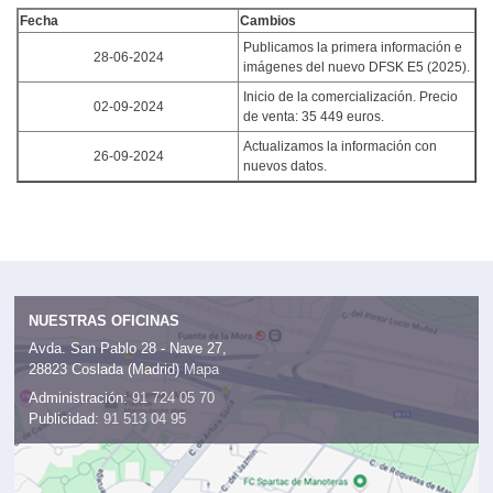
Fecha
Cambios
Publicamos la primera información e
28-06-2024
imágenes del nuevo DFSK E5 (2025).
Inicio de la comercialización. Precio
02-09-2024
de venta: 35 449 euros.
Actualizamos la información con
26-09-2024
nuevos datos.
NUESTRAS OFICINAS
Avda. San Pablo 28 - Nave 27,
28823 Coslada (Madrid)
Mapa
Administración:
91 724 05 70
Publicidad:
91 513 04 95