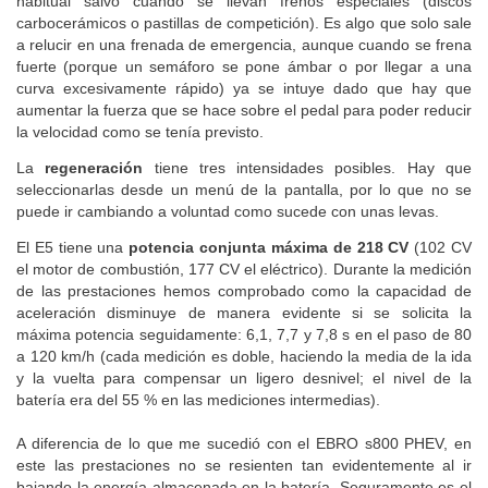
habitual salvo cuando se llevan frenos especiales (discos
carbocerámicos o pastillas de competición). Es algo que solo sale
a relucir en una frenada de emergencia, aunque cuando se frena
fuerte (porque un semáforo se pone ámbar o por llegar a una
curva excesivamente rápido) ya se intuye dado que hay que
aumentar la fuerza que se hace sobre el pedal para poder reducir
la velocidad como se tenía previsto.
La
regeneración
tiene tres intensidades posibles. Hay que
seleccionarlas desde un menú de la pantalla, por lo que no se
puede ir cambiando a voluntad como sucede con unas levas.
El E5 tiene una
potencia conjunta máxima de 218 CV
(102 CV
el motor de combustión, 177 CV el eléctrico). Durante la medición
de las prestaciones hemos comprobado como la capacidad de
aceleración disminuye de manera evidente si se solicita la
máxima potencia seguidamente: 6,1, 7,7 y 7,8 s en el paso de 80
a 120 km/h (cada medición es doble, haciendo la media de la ida
y la vuelta para compensar un ligero desnivel; el nivel de la
batería era del 55 % en las mediciones intermedias).
A diferencia de lo que me sucedió con el EBRO s800 PHEV, en
este las prestaciones no se resienten tan evidentemente al ir