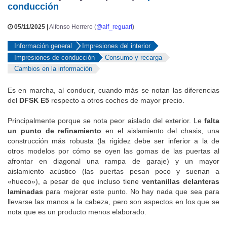
enchufable y muy asequible |
Impresiones de
conducción
05/11/2025 |
Alfonso Herrero (
@alf_reguart
)
Información general
Impresiones del interior
Impresiones de conducción
Consumo y recarga
Cambios en la información
Es en marcha, al conducir, cuando más se notan las diferencias
del
DFSK E5
respecto a otros coches de mayor precio.
Principalmente porque se nota peor aislado del exterior. Le
falta
un punto de refinamiento
en el aislamiento del chasis, una
construcción más robusta (la rigidez debe ser inferior a la de
otros modelos por cómo se oyen las gomas de las puertas al
afrontar en diagonal una rampa de garaje) y un mayor
aislamiento acústico (las puertas pesan poco y suenan a
«hueco»), a pesar de que incluso tiene
ventanillas delanteras
laminadas
para mejorar este punto. No hay nada que sea para
llevarse las manos a la cabeza, pero son aspectos en los que se
nota que es un producto menos elaborado.