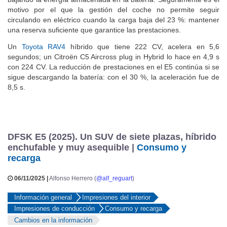
bajando la energía almacenada en la batería. Seguramente es el
motivo por el que la gestión del coche no permite seguir
circulando en eléctrico cuando la carga baja del 23 %: mantener
una reserva suficiente que garantice las prestaciones.
Un
Toyota RAV4
híbrido que tiene 222 CV, acelera en 5,6
segundos; un Citroën C5 Aircross plug in Hybrid lo hace en 4,9 s
con 224 CV. La reducción de prestaciones en el E5 continúa si se
sigue descargando la batería: con el 30 %, la aceleración fue de
8,5 s.
DFSK E5 (2025). Un SUV de siete plazas, híbrido
enchufable y muy asequible |
Consumo y
recarga
06/11/2025 |
Alfonso Herrero (
@alf_reguart
)
Información general
Impresiones del interior
Impresiones de conducción
Consumo y recarga