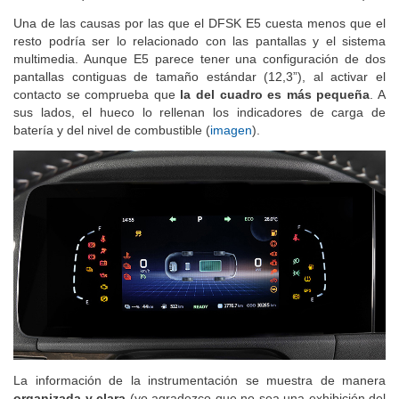
Una de las causas por las que el DFSK E5 cuesta menos que el
resto podría ser lo relacionado con las pantallas y el sistema
multimedia. Aunque E5 parece tener una configuración de dos
pantallas contiguas de tamaño estándar (12,3”), al activar el
contacto se comprueba que
la del cuadro es más pequeña
. A
sus lados, el hueco lo rellenan los indicadores de carga de
batería y del nivel de combustible (
imagen
).
La información de la instrumentación se muestra de manera
organizada y clara
(yo agradezco que no sea una exhibición del