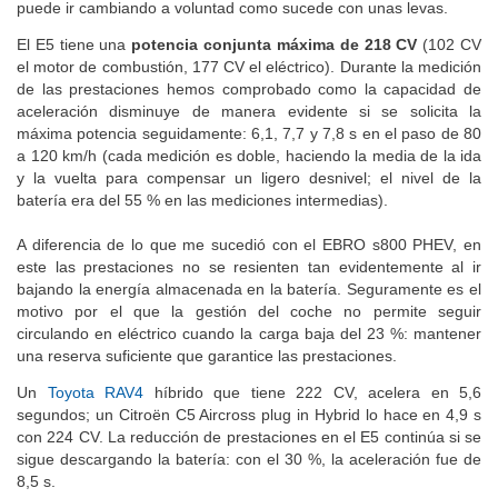
puede ir cambiando a voluntad como sucede con unas levas.
El E5 tiene una
potencia conjunta máxima de 218 CV
(102 CV
el motor de combustión, 177 CV el eléctrico). Durante la medición
de las prestaciones hemos comprobado como la capacidad de
aceleración disminuye de manera evidente si se solicita la
máxima potencia seguidamente: 6,1, 7,7 y 7,8 s en el paso de 80
a 120 km/h (cada medición es doble, haciendo la media de la ida
y la vuelta para compensar un ligero desnivel; el nivel de la
batería era del 55 % en las mediciones intermedias).
A diferencia de lo que me sucedió con el EBRO s800 PHEV, en
este las prestaciones no se resienten tan evidentemente al ir
bajando la energía almacenada en la batería. Seguramente es el
motivo por el que la gestión del coche no permite seguir
circulando en eléctrico cuando la carga baja del 23 %: mantener
una reserva suficiente que garantice las prestaciones.
Un
Toyota RAV4
híbrido que tiene 222 CV, acelera en 5,6
segundos; un Citroën C5 Aircross plug in Hybrid lo hace en 4,9 s
con 224 CV. La reducción de prestaciones en el E5 continúa si se
sigue descargando la batería: con el 30 %, la aceleración fue de
8,5 s.