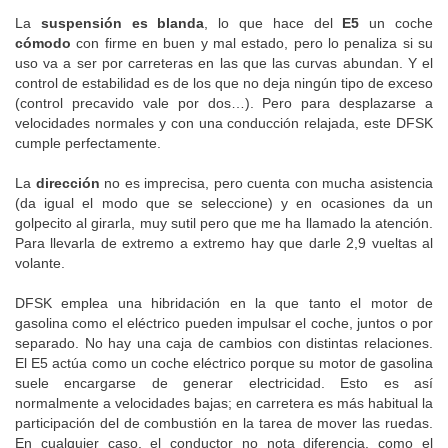
La
suspensión es blanda
, lo que hace del
E5
un coche
cómodo
con firme en buen y mal estado, pero lo penaliza si su
uso va a ser por carreteras en las que las curvas abundan. Y el
control de estabilidad es de los que no deja ningún tipo de exceso
(control precavido vale por dos…). Pero para desplazarse a
velocidades normales y con una conducción relajada, este DFSK
cumple perfectamente.
La
dirección
no es imprecisa, pero cuenta con mucha asistencia
(da igual el modo que se seleccione) y en ocasiones da un
golpecito al girarla, muy sutil pero que me ha llamado la atención.
Para llevarla de extremo a extremo hay que darle 2,9 vueltas al
volante.
DFSK emplea una hibridación en la que tanto el motor de
gasolina como el eléctrico pueden impulsar el coche, juntos o por
separado. No hay una caja de cambios con distintas relaciones.
El E5 actúa como un coche eléctrico porque su motor de gasolina
suele encargarse de generar electricidad. Esto es así
normalmente a velocidades bajas; en carretera es más habitual la
participación del de combustión en la tarea de mover las ruedas.
En cualquier caso, el conductor no nota diferencia, como el