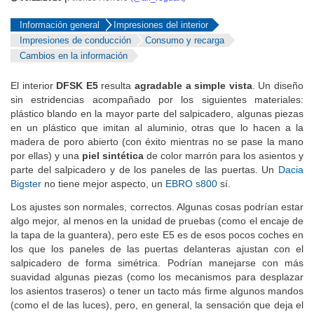
Información general
Impresiones del interior
Impresiones de conducción
Consumo y recarga
Cambios en la información
El interior
DFSK E5
resulta
agradable a simple vista
. Un diseño
sin estridencias acompañado por los siguientes materiales:
plástico blando en la mayor parte del salpicadero, algunas piezas
en un plástico que imitan al aluminio, otras que lo hacen a la
madera de poro abierto (con éxito mientras no se pase la mano
por ellas) y una
piel sintética
de color marrón para los asientos y
parte del salpicadero y de los paneles de las puertas. Un
Dacia
Bigster
no tiene mejor aspecto, un
EBRO s800
sí.
Los ajustes son normales, correctos. Algunas cosas podrían estar
algo mejor, al menos en la unidad de pruebas (como el encaje de
la tapa de la guantera), pero este E5 es de esos pocos coches en
los que los paneles de las puertas delanteras ajustan con el
salpicadero de forma simétrica. Podrían manejarse con más
suavidad algunas piezas (como los mecanismos para desplazar
los asientos traseros) o tener un tacto más firme algunos mandos
(como el de las luces), pero, en general, la sensación que deja el