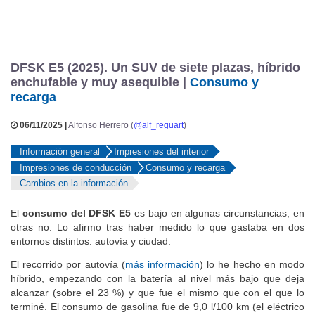
DFSK E5 (2025). Un SUV de siete plazas, híbrido
enchufable y muy asequible |
Consumo y
recarga
06/11/2025 |
Alfonso Herrero (
@alf_reguart
)
Información general
Impresiones del interior
Impresiones de conducción
Consumo y recarga
Cambios en la información
El
consumo del DFSK E5
es bajo en algunas circunstancias, en
otras no. Lo afirmo tras haber medido lo que gastaba en dos
entornos distintos: autovía y ciudad.
El recorrido por autovía (
más información
) lo he hecho en modo
híbrido, empezando con la batería al nivel más bajo que deja
alcanzar (sobre el 23 %) y que fue el mismo que con el que lo
terminé. El consumo de gasolina fue de 9,0 l/100 km (el eléctrico