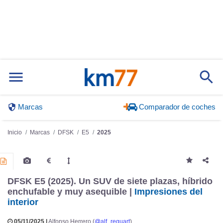
Marcas
Comparador de coches
Inicio
Marcas
DFSK
E5
2025
DFSK E5 (2025). Un SUV de siete plazas, híbrido
enchufable y muy asequible |
Impresiones del
interior
05/11/2025 |
Alfonso Herrero (
@alf_reguart
)