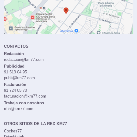
CONTACTOS
Redacción
redaccion@km77.com
Publicidad
91 513 04 95
publi@km77.com
Facturación
91 724 05 70
facturacion@km77.com
Trabaja con nosotros
rrhh@km77.com
OTROS SITIOS DE LA RED KM77
Coches77
DriveMatch