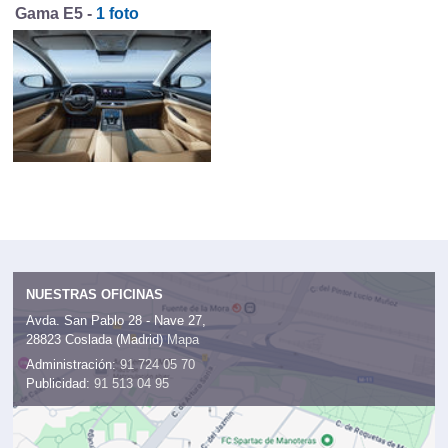
Gama E5 -
1 foto
NUESTRAS OFICINAS
Avda. San Pablo 28 - Nave 27,
28823 Coslada (Madrid)
Mapa
Administración:
91 724 05 70
Publicidad:
91 513 04 95