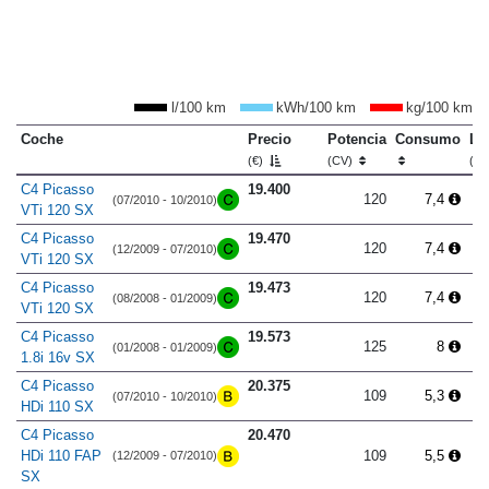
l/100 km
kWh/100 km
kg/100 km
Coche
Precio
Potencia
Consumo
Lo
(€)
(CV)
(m
C4 Picasso
19.400
120
7,4
(07/2010 - 10/2010)
VTi 120 SX
C4 Picasso
19.470
120
7,4
(12/2009 - 07/2010)
VTi 120 SX
C4 Picasso
19.473
120
7,4
(08/2008 - 01/2009)
VTi 120 SX
C4 Picasso
19.573
125
8
(01/2008 - 01/2009)
1.8i 16v SX
C4 Picasso
20.375
109
5,3
(07/2010 - 10/2010)
HDi 110 SX
C4 Picasso
20.470
HDi 110 FAP
109
5,5
(12/2009 - 07/2010)
SX