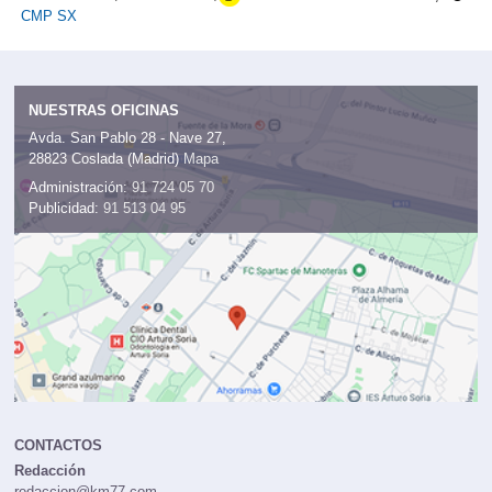
CMP SX
NUESTRAS OFICINAS
Avda. San Pablo 28 - Nave 27,
28823 Coslada (Madrid)
Mapa
Administración:
91 724 05 70
Publicidad:
91 513 04 95
CONTACTOS
Redacción
redaccion@km77.com