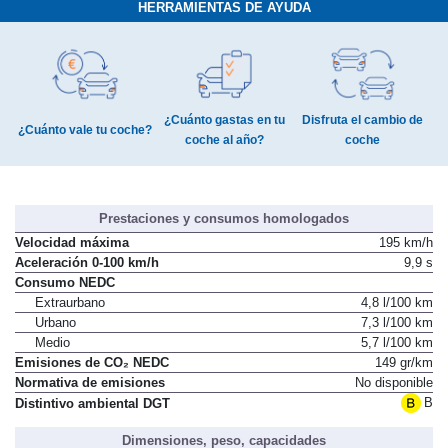
HERRAMIENTAS DE AYUDA
¿Cuánto gastas en tu
Disfruta el cambio de
¿Cuánto vale tu coche?
coche al año?
coche
Prestaciones y consumos homologados
Velocidad máxima
195 km/h
Aceleración 0-100 km/h
9,9 s
Consumo NEDC
Extraurbano
4,8 l/100 km
Urbano
7,3 l/100 km
Medio
5,7 l/100 km
Emisiones de CO₂ NEDC
149 gr/km
Normativa de emisiones
No disponible
B
Distintivo ambiental DGT
Dimensiones, peso, capacidades