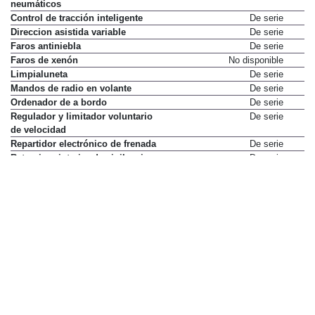
neumáticos
Control de tracción inteligente
De serie
Direccion asistida variable
De serie
Faros antiniebla
De serie
Faros de xenón
No disponible
Limpialuneta
De serie
Mandos de radio en volante
De serie
Ordenador de a bordo
De serie
Regulador y limitador voluntario
De serie
de velocidad
Repartidor electrónico de frenada
De serie
Retrovisor interior de vigilancia
De serie
de niños
Retrovisores exteriores termicos
De serie
Seguridad de niños sobre
De serie
puertas y lunas traseras con
condenación desde asiento
conductor y testigo de activación
Volante regulable en altura
De serie
Volante regulable en profundidad
De serie
Elementos de confort
Acceso y arranque sin llave
No disponible