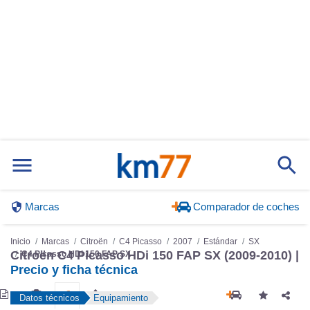
Marcas
Comparador de coches
Inicio
Marcas
Citroën
C4 Picasso
2007
Estándar
SX
Citroën C4 Picasso HDi 150 FAP SX (2009-2010) |
C4 Picasso HDi 150 FAP SX
Precio y ficha técnica
Datos técnicos
Equipamiento