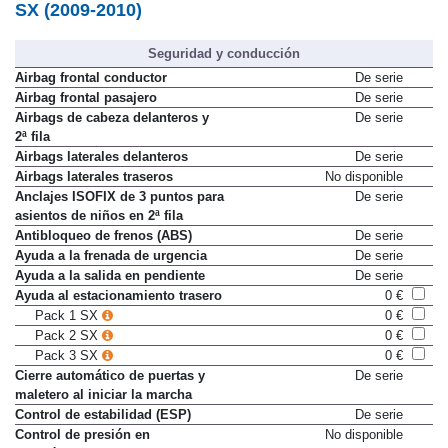
SX (2009-2010)
Seguridad y conducción
Airbag frontal conductor
De serie
Airbag frontal pasajero
De serie
Airbags de cabeza delanteros y
De serie
2ª fila
Airbags laterales delanteros
De serie
Airbags laterales traseros
No disponible
Anclajes ISOFIX de 3 puntos para
De serie
asientos de niños en 2ª fila
Antibloqueo de frenos (ABS)
De serie
Ayuda a la frenada de urgencia
De serie
Ayuda a la salida en pendiente
De serie
Ayuda al estacionamiento trasero
0 €
Pack 1 SX
0 €
Pack 2 SX
0 €
Pack 3 SX
0 €
Cierre automático de puertas y
De serie
maletero al iniciar la marcha
Control de estabilidad (ESP)
De serie
Control de presión en
No disponible