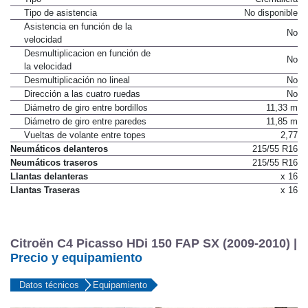
Tipo de asistencia
No disponible
Asistencia en función de la
No
velocidad
Desmultiplicacion en función de
No
la velocidad
Desmultiplicación no lineal
No
Dirección a las cuatro ruedas
No
Diámetro de giro entre bordillos
11,33 m
Diámetro de giro entre paredes
11,85 m
Vueltas de volante entre topes
2,77
Neumáticos delanteros
215/55 R16
Neumáticos traseros
215/55 R16
Llantas delanteras
x 16
Llantas Traseras
x 16
Citroën C4 Picasso HDi 150 FAP SX (2009-2010) |
Precio y equipamiento
Datos técnicos
Equipamiento