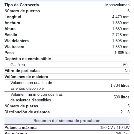
Tipo de Carrocería
Monovolumen
Número de puertas
5
Longitud
4.470 mm
Anchura
1.830 mm
Altura
1.680 mm
Batalla
2.728 mm
Vía delantera
1.505 mm
Vía trasera
1.539 mm
Peso
1.685 kg
Depósito de combustible
Gasóleo
60 l
Filtro de partículas
No
Volúmenes de maletero
Volumen con una fila de
1.734 litros
asientos disponible
Volumen mínimo con dos filas
500 litros
de asientos disponibles
Número de plazas
5
Distribución de asientos
2 + 3
Resumen del sistema de propulsión
Potencia máxima
150 CV / 110 kW
Par máximo
340 Nm