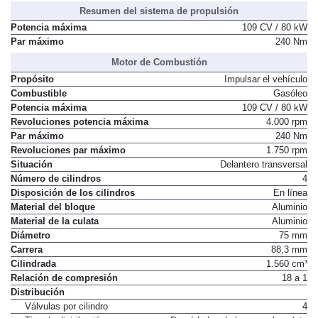
Resumen del sistema de propulsión
Potencia máxima
109 CV / 80 kW
Par máximo
240 Nm
Motor de Combustión
Propósito
Impulsar el vehículo
Combustible
Gasóleo
Potencia máxima
109 CV / 80 kW
Revoluciones potencia máxima
4.000 rpm
Par máximo
240 Nm
Revoluciones par máximo
1.750 rpm
Situación
Delantero transversal
Número de cilindros
4
Disposición de los cilindros
En línea
Material del bloque
Aluminio
Material de la culata
Aluminio
Diámetro
75 mm
Carrera
88,3 mm
Cilindrada
1.560 cm³
Relación de compresión
18 a 1
Distribución
Válvulas por cilindro
4