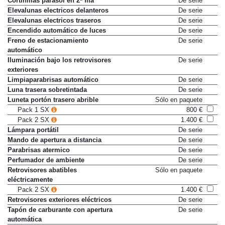
Cortinillas parasol en 2ª fila
De serie
Elevalunas electricos delanteros
De serie
Elevalunas electricos traseros
De serie
Encendido automático de luces
De serie
Freno de estacionamiento
De serie
automático
Iluminación bajo los retrovisores
De serie
exteriores
Limpiaparabrisas automático
De serie
Luna trasera sobretintada
De serie
Luneta portón trasero abrible
Sólo en paquete
Pack 1 SX
800 €
Pack 2 SX
1.400 €
Lámpara portátil
De serie
Mando de apertura a distancia
De serie
Parabrisas atermico
De serie
Perfumador de ambiente
De serie
Retrovisores abatibles
Sólo en paquete
eléctricamente
Pack 2 SX
1.400 €
Retrovisores exteriores eléctricos
De serie
Tapón de carburante con apertura
De serie
automática