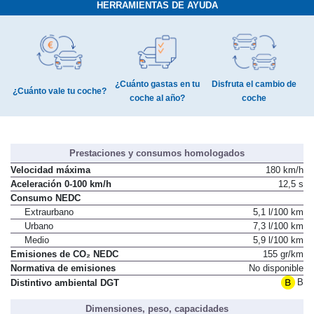
HERRAMIENTAS DE AYUDA
¿Cuánto gastas en tu
Disfruta el cambio de
¿Cuánto vale tu coche?
coche al año?
coche
Prestaciones y consumos homologados
Velocidad máxima
180 km/h
Aceleración 0-100 km/h
12,5 s
Consumo NEDC
Extraurbano
5,1 l/100 km
Urbano
7,3 l/100 km
Medio
5,9 l/100 km
Emisiones de CO₂ NEDC
155 gr/km
Normativa de emisiones
No disponible
B
Distintivo ambiental DGT
Dimensiones, peso, capacidades