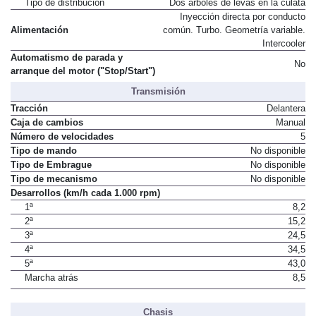
Tipo de distribución
Dos árboles de levas en la culata
Inyección directa por conducto
Alimentación
común. Turbo. Geometría variable.
Intercooler
Automatismo de parada y
No
arranque del motor ("Stop/Start")
Transmisión
Tracción
Delantera
Caja de cambios
Manual
Número de velocidades
5
Tipo de mando
No disponible
Tipo de Embrague
No disponible
Tipo de mecanismo
No disponible
Desarrollos (km/h cada 1.000 rpm)
1ª
8,2
2ª
15,2
3ª
24,5
4ª
34,5
5ª
43,0
Marcha atrás
8,5
Chasis