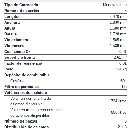
Tipo de Carrocería
Monovolumen
Número de puertas
5
Longitud
4.470 mm
Anchura
1.830 mm
Altura
1.680 mm
Batalla
2.728 mm
Vía delantera
1.505 mm
Vía trasera
1.539 mm
Coeficiente Cx
0,31
Superficie frontal
2,61 m²
Factor de resistencia
0,81
Peso
1.564 kg
Depósito de combustible
Gasóleo
60 l
Filtro de partículas
No
Volúmenes de maletero
Volumen con una fila de
1.734 litros
asientos disponible
Volumen mínimo con dos filas
500 litros
de asientos disponibles
Número de plazas
5
Distribución de asientos
2 + 3