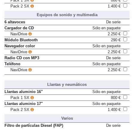
Pack 1 SX
800 €
Pack 2 SX
1.400 €
Equipos de sonido y multimedia
6 altavoces
De serie
Cargador de CD
Sólo en paquete
NaviDrive
2.250 €
Módulo Bluetooth
290 €
Navegador color
Sólo en paquete
NaviDrive
2.250 €
Radio CD con MP3
De serie
Teléfono
Sólo en paquete
NaviDrive
2.250 €
Llantas y neumáticos
Llantas aluminio 16"
Sólo en paquete
Pack 1 SX
800 €
Llantas aluminio 17"
Sólo en paquete
Pack 2 SX
1.400 €
Varios
Filtro de partículas Diesel (FAP)
De serie