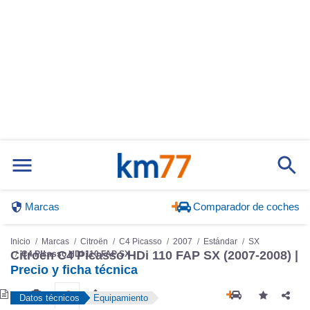
Marcas
Comparador de coches
Inicio
Marcas
Citroën
C4 Picasso
2007
Estándar
SX
Citroën C4 Picasso HDi 110 FAP SX (2007-2008) |
C4 Picasso HDi 110 FAP SX
Precio y ficha técnica
Datos técnicos
Equipamiento