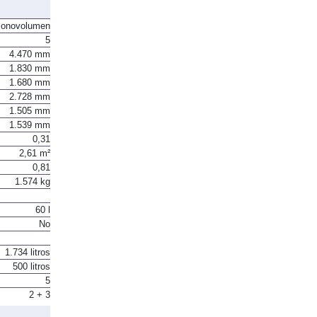
onovolumen
5
4.470 mm
1.830 mm
1.680 mm
2.728 mm
1.505 mm
1.539 mm
0,31
2,61 m²
0,81
1.574 kg
60 l
No
1.734 litros
500 litros
5
2 + 3