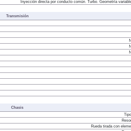
Inyección directa por conducto común. Turbo. Geometría variable
Transmisión
N
N
N
Chasis
Tip
Resor
Rueda tirada con elemen