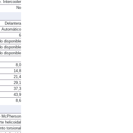
. Intercooler
No
Delantera
Automático
6
o disponible
o disponible
o disponible
8,0
14,8
21,4
29,1
37,3
43,9
8,6
o McPherson
te helicoidal
to torsional