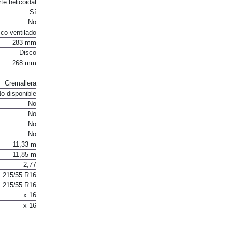
te helicoidal
Sí
No
co ventilado
283 mm
Disco
268 mm
Cremallera
o disponible
No
No
No
No
11,33 m
11,85 m
2,77
215/55 R16
215/55 R16
x 16
x 16