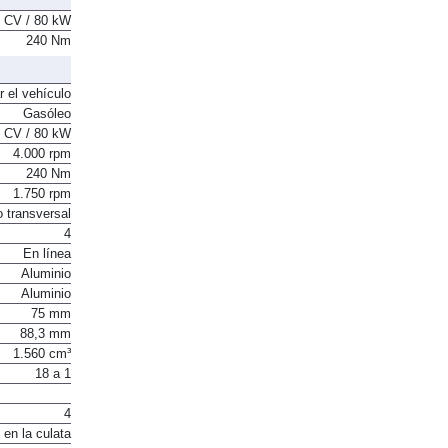
 CV / 80 kW
240 Nm
r el vehículo
Gasóleo
 CV / 80 kW
4.000 rpm
240 Nm
1.750 rpm
o transversal
4
En línea
Aluminio
Aluminio
75 mm
88,3 mm
1.560 cm³
18 a 1
4
 en la culata