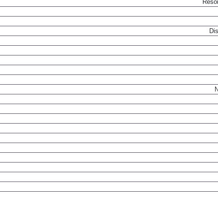
Resor
Dis
N