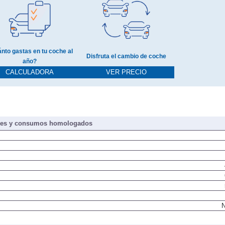
nto gastas en tu coche al
Disfruta el cambio de coche
año?
CALCULADORA
VER PRECIO
nes y consumos homologados
N