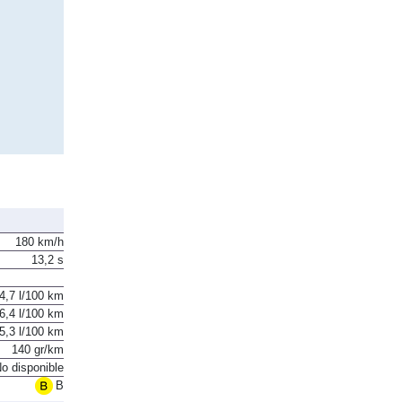
180 km/h
13,2 s
4,7 l/100 km
6,4 l/100 km
5,3 l/100 km
140 gr/km
o disponible
B