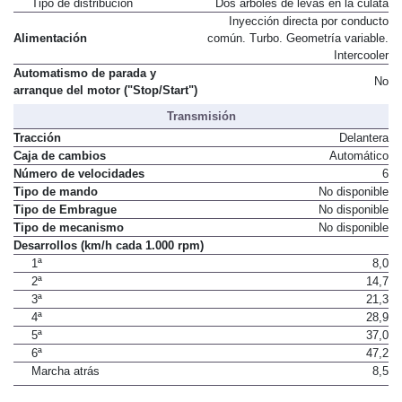
Tipo de distribución
Dos árboles de levas en la culata
Inyección directa por conducto
Alimentación
común. Turbo. Geometría variable.
Intercooler
Automatismo de parada y
No
arranque del motor ("Stop/Start")
Transmisión
Tracción
Delantera
Caja de cambios
Automático
Número de velocidades
6
Tipo de mando
No disponible
Tipo de Embrague
No disponible
Tipo de mecanismo
No disponible
Desarrollos (km/h cada 1.000 rpm)
1ª
8,0
2ª
14,7
3ª
21,3
4ª
28,9
5ª
37,0
6ª
47,2
Marcha atrás
8,5