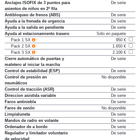
Anclajes ISOFIX de 3 puntos para
De serie
asientos de niños en 2ª fila
Antibloqueo de frenos (ABS)
De serie
Ayuda a la frenada de urgencia
De serie
Ayuda a la salida en pendiente
De serie
Ayuda al estacionamiento trasero
Sólo en paquete
Pack 1 SX
950 €
Pack 2 SX
1.650 €
Pack 3 SX
2.100 €
Cierre automático de puertas y
De serie
maletero al iniciar la marcha
Control de estabilidad (ESP)
De serie
Control de presión en
No disponible
neumáticos
Control de tracción (ASR)
De serie
Direccion asistida variable
De serie
Faros antiniebla
De serie
Faros de xenón
No disponible
Limpialuneta
De serie
Mandos de radio en volante
De serie
Ordenador de a bordo
De serie
Regulador y limitador voluntario
De serie
de velocidad