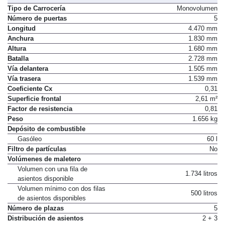
Tipo de Carrocería
Monovolumen
Número de puertas
5
Longitud
4.470 mm
Anchura
1.830 mm
Altura
1.680 mm
Batalla
2.728 mm
Vía delantera
1.505 mm
Vía trasera
1.539 mm
Coeficiente Cx
0,31
Superficie frontal
2,61 m²
Factor de resistencia
0,81
Peso
1.656 kg
Depósito de combustible
Gasóleo
60 l
Filtro de partículas
No
Volúmenes de maletero
Volumen con una fila de
1.734 litros
asientos disponible
Volumen mínimo con dos filas
500 litros
de asientos disponibles
Número de plazas
5
Distribución de asientos
2 + 3