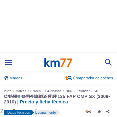
Marcas
Comparador de coches
Inicio
Marcas
Citroën
C4 Picasso
2007
Estándar
SX
Citroën C4 Picasso HDi 135 FAP CMP SX (2009-
C4 Picasso HDi 135 FAP CMP SX
2010) |
Precio y ficha técnica
Datos técnicos
Equipamiento