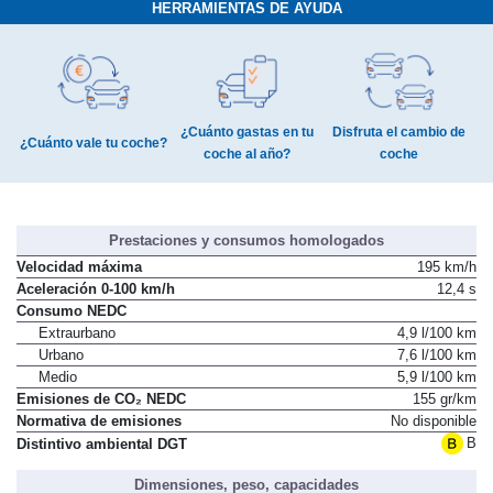
HERRAMIENTAS DE AYUDA
¿Cuánto gastas en tu
Disfruta el cambio de
¿Cuánto vale tu coche?
coche al año?
coche
Prestaciones y consumos homologados
Velocidad máxima
195 km/h
Aceleración 0-100 km/h
12,4 s
Consumo NEDC
Extraurbano
4,9 l/100 km
Urbano
7,6 l/100 km
Medio
5,9 l/100 km
Emisiones de CO₂ NEDC
155 gr/km
Normativa de emisiones
No disponible
B
Distintivo ambiental DGT
Dimensiones, peso, capacidades