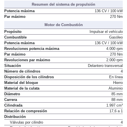
Resumen del sistema de propulsión
Potencia máxima
136 CV / 100 kW
Par máximo
270 Nm
Motor de Combustión
Propósito
Impulsar el vehículo
Combustible
Gasóleo
Potencia máxima
136 CV / 100 kW
Revoluciones potencia máxima
4.000 rpm
Par máximo
270 Nm
Revoluciones par máximo
2.000 rpm
Situación
Delantero transversal
Número de cilindros
4
Disposición de los cilindros
En línea
Material del bloque
Hierro
Material de la culata
Aluminio
Diámetro
85 mm
Carrera
88 mm
Cilindrada
1.997 cm³
Relación de compresión
17,6 a 1
Distribución
Válvulas por cilindro
4