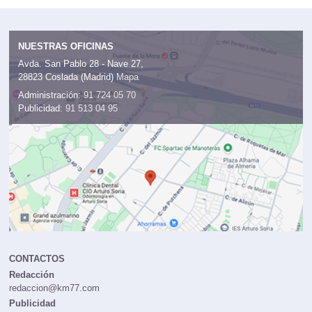
NUESTRAS OFICINAS
Avda. San Pablo 28 - Nave 27,
28823 Coslada (Madrid)
Mapa
Administración:
91 724 05 70
Publicidad:
91 513 04 95
CONTACTOS
Redacción
redaccion@km77.com
Publicidad