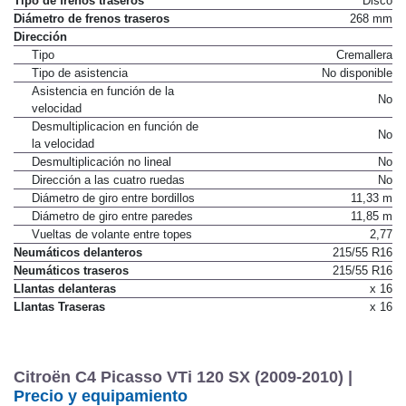
Tipo de frenos traseros
Disco
Diámetro de frenos traseros
268 mm
Dirección
Tipo
Cremallera
Tipo de asistencia
No disponible
Asistencia en función de la
No
velocidad
Desmultiplicacion en función de
No
la velocidad
Desmultiplicación no lineal
No
Dirección a las cuatro ruedas
No
Diámetro de giro entre bordillos
11,33 m
Diámetro de giro entre paredes
11,85 m
Vueltas de volante entre topes
2,77
Neumáticos delanteros
215/55 R16
Neumáticos traseros
215/55 R16
Llantas delanteras
x 16
Llantas Traseras
x 16
Citroën C4 Picasso VTi 120 SX (2009-2010) |
Precio y equipamiento