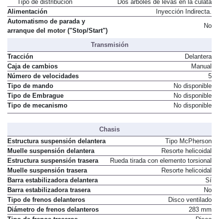
Tipo de distribución
Dos árboles de levas en la culata
Alimentación
Inyección Indirecta.
Automatismo de parada y
No
arranque del motor ("Stop/Start")
Transmisión
Tracción
Delantera
Caja de cambios
Manual
Número de velocidades
5
Tipo de mando
No disponible
Tipo de Embrague
No disponible
Tipo de mecanismo
No disponible
Chasis
Estructura suspensión delantera
Tipo McPherson
Muelle suspensión delantera
Resorte helicoidal
Estructura suspensión trasera
Rueda tirada con elemento torsional
Muelle suspensión trasera
Resorte helicoidal
Barra estabilizadora delantera
Sí
Barra estabilizadora trasera
No
Tipo de frenos delanteros
Disco ventilado
Diámetro de frenos delanteros
283 mm