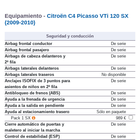
Equipamiento -
Citroën C4 Picasso VTi 120 SX
(2009-2010)
Seguridad y conducción
Airbag frontal conductor
De serie
Airbag frontal pasajero
De serie
Airbags de cabeza delanteros y
De serie
2ª fila
Airbags laterales delanteros
De serie
Airbags laterales traseros
No disponible
Anclajes ISOFIX de 3 puntos para
De serie
asientos de niños en 2ª fila
Antibloqueo de frenos (ABS)
De serie
Ayuda a la frenada de urgencia
De serie
Ayuda a la salida en pendiente
De serie
Ayuda al estacionamiento trasero
Sólo en paquete
Pack 1 SX
989 €
Cierre automático de puertas y
De serie
maletero al iniciar la marcha
Control de estabilidad (ESP)
De serie