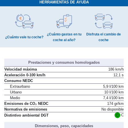
HERRAMIENTAS DE AYUDA
¿Cuánto gastas en tu
Disfruta el cambio de
¿Cuánto vale tu coche?
coche al año?
coche
Prestaciones y consumos homologados
Velocidad máxima
186 km/h
Aceleración 0-100 km/h
12,1 s
Consumo NEDC
Extraurbano
5,9 l/100 km
Urbano
10 l/100 km
Medio
7,4 l/100 km
Emisiones de CO₂ NEDC
174 gr/km
Normativa de emisiones
No disponible
C
Distintivo ambiental DGT
Dimensiones, peso, capacidades