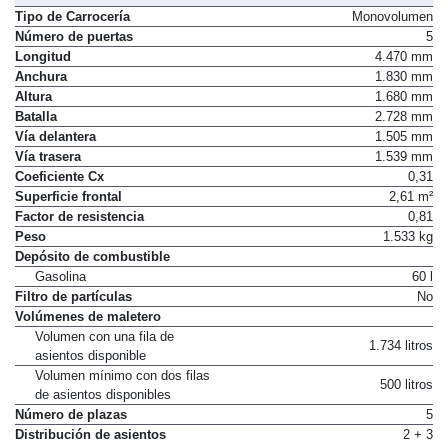
Tipo de Carrocería
Monovolumen
Número de puertas
5
Longitud
4.470 mm
Anchura
1.830 mm
Altura
1.680 mm
Batalla
2.728 mm
Vía delantera
1.505 mm
Vía trasera
1.539 mm
Coeficiente Cx
0,31
Superficie frontal
2,61 m²
Factor de resistencia
0,81
Peso
1.533 kg
Depósito de combustible
Gasolina
60 l
Filtro de partículas
No
Volúmenes de maletero
Volumen con una fila de
1.734 litros
asientos disponible
Volumen mínimo con dos filas
500 litros
de asientos disponibles
Número de plazas
5
Distribución de asientos
2 + 3