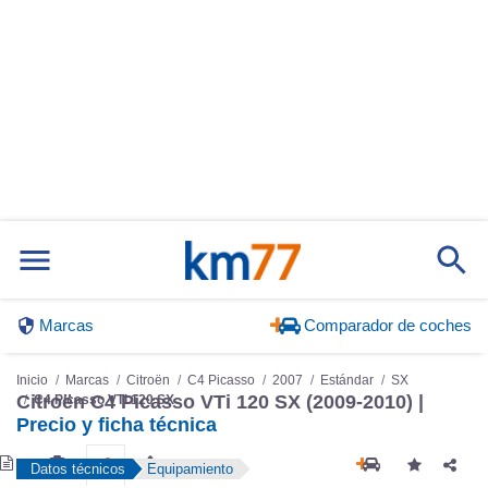
Marcas
Comparador de coches
Inicio
Marcas
Citroën
C4 Picasso
2007
Estándar
SX
Citroën C4 Picasso VTi 120 SX (2009-2010) |
C4 Picasso VTi 120 SX
Precio y ficha técnica
Datos técnicos
Equipamiento