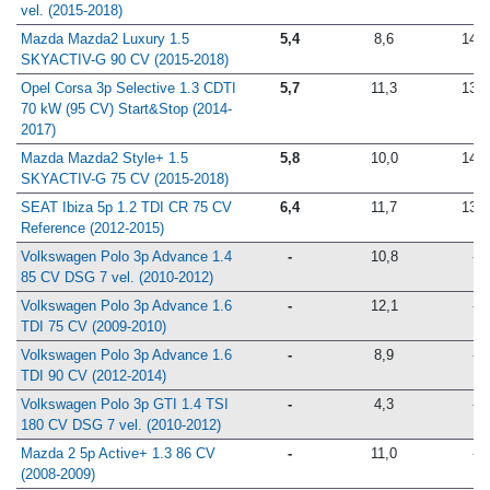
KW (95 CV) Attraction S tronic 7
vel. (2015-2018)
Mazda Mazda2 Luxury 1.5
5,4
8,6
14,7
SKYACTIV-G 90 CV (2015-2018)
Opel Corsa 3p Selective 1.3 CDTI
5,7
11,3
13,5
70 kW (95 CV) Start&Stop (2014-
2017)
Mazda Mazda2 Style+ 1.5
5,8
10,0
14,4
SKYACTIV-G 75 CV (2015-2018)
SEAT Ibiza 5p 1.2 TDI CR 75 CV
6,4
11,7
13,8
Reference (2012-2015)
Volkswagen Polo 3p Advance 1.4
-
10,8
-
85 CV DSG 7 vel. (2010-2012)
Volkswagen Polo 3p Advance 1.6
-
12,1
-
TDI 75 CV (2009-2010)
Volkswagen Polo 3p Advance 1.6
-
8,9
-
TDI 90 CV (2012-2014)
Volkswagen Polo 3p GTI 1.4 TSI
-
4,3
-
180 CV DSG 7 vel. (2010-2012)
Mazda 2 5p Active+ 1.3 86 CV
-
11,0
-