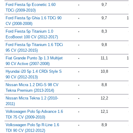
95 CV DPF (2010-2010)
Ford Fiesta 5p Econetic 1.60
-
9,7
-
TDCi (2009-2010)
Ford Fiesta 5p Ghia 1.6 TDCi 90
-
9,7
13
CV (2008-2008)
Ford Fiesta 5p Titanium 1.0
-
8,3
-
EcoBoost 100 CV (2012-2017)
Ford Fiesta 5p Titanium 1.6 TDCi
-
9,8
-
95 CV (2012-2015)
Fiat Grande Punto 3p 1.3 Multijet
-
11,1
14
90 CV Active (2007-2008)
Hyundai i20 5p 1.4 CRDi Style S
-
10,8
-
90 CV (2012-2013)
Nissan Micra 1.2 DIG-S 98 CV
-
8,8
-
Tekna Premium (2013-2014)
Nissan Micra Tekna 1.2 (2010-
-
12,2
-
2011)
Volkswagen Polo 5p Advance 1.6
-
12,1
-
TDI 75 CV (2009-2010)
Volkswagen Polo 5p R-Line 1.6
-
8,9
-