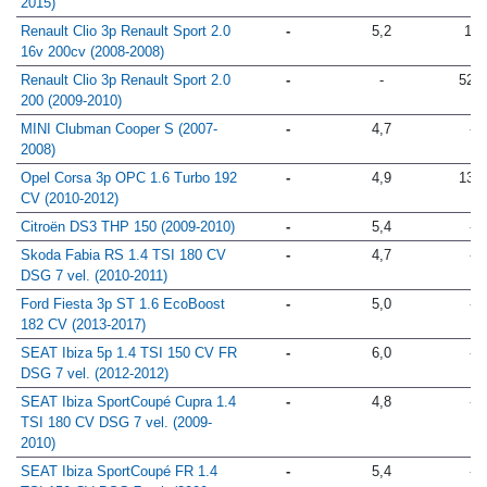
2015)
Renault Clio 3p Renault Sport 2.0
-
5,2
13
16v 200cv (2008-2008)
Renault Clio 3p Renault Sport 2.0
-
-
52,0
200 (2009-2010)
MINI Clubman Cooper S (2007-
-
4,7
-
2008)
Opel Corsa 3p OPC 1.6 Turbo 192
-
4,9
13,0
CV (2010-2012)
Citroën DS3 THP 150 (2009-2010)
-
5,4
-
Skoda Fabia RS 1.4 TSI 180 CV
-
4,7
-
DSG 7 vel. (2010-2011)
Ford Fiesta 3p ST 1.6 EcoBoost
-
5,0
-
182 CV (2013-2017)
SEAT Ibiza 5p 1.4 TSI 150 CV FR
-
6,0
-
DSG 7 vel. (2012-2012)
SEAT Ibiza SportCoupé Cupra 1.4
-
4,8
-
TSI 180 CV DSG 7 vel. (2009-
2010)