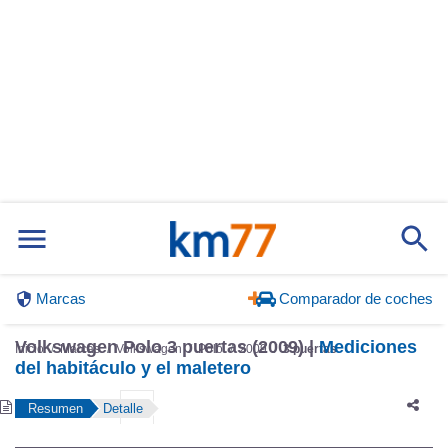
Marcas
Comparador de coches
Inicio
Marcas
Volkswagen
Polo
2009
3 puertas
Volkswagen Polo 3 puertas (2009) |
Mediciones
del habitáculo y el maletero
Resumen
Detalle