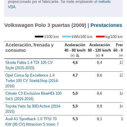
hasta la cubierta que oculta el equipaje. Volumen: este dato es
proporcionado por el fabricante. Se mide empleando el
método
VDA.
Volkswagen Polo 3 puertas (2009) |
Prestaciones
l/100 km
kWh/100 km
kg/100 km
Aceleración, frenada y
Aceleración
Aceleración
Frena
consumo
40 - 80 km/h
80 - 120 km/h
60 - 0 
(s)
(s)
(m)
Skoda Fabia 1.4 TDI 105 CV
4,6
8,4
13,2
Style (2015-2015)
Opel Corsa 5p Excellence 1.4
4,7
8,6
13,4
Turbo 100 CV Start&Stop (2014-
2016)
Citroën C3 Exclusive BlueHDi 100
5,0
8,6
14,2
S&S (2015-2016)
Toyota Yaris 5p 90D Active (2014-
5,0
8,9
14,1
2015)
Audi A1 Sportback 1.0 TFSI 70
5,3
9,1
13