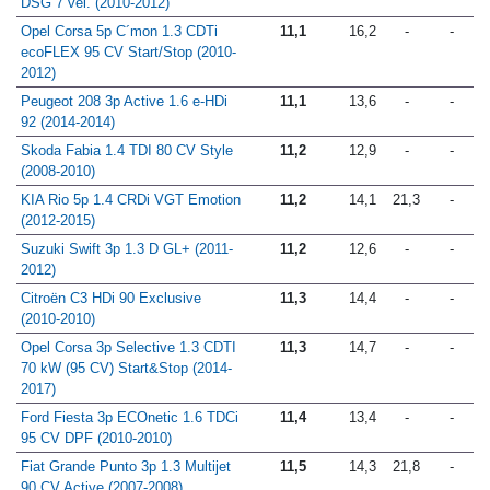
DSG 7 vel. (2010-2012)
Opel Corsa 5p C´mon 1.3 CDTi
11,1
16,2
-
-
ecoFLEX 95 CV Start/Stop (2010-
2012)
Peugeot 208 3p Active 1.6 e-HDi
11,1
13,6
-
-
92 (2014-2014)
Skoda Fabia 1.4 TDI 80 CV Style
11,2
12,9
-
-
(2008-2010)
KIA Rio 5p 1.4 CRDi VGT Emotion
11,2
14,1
21,3
-
(2012-2015)
Suzuki Swift 3p 1.3 D GL+ (2011-
11,2
12,6
-
-
2012)
Citroën C3 HDi 90 Exclusive
11,3
14,4
-
-
(2010-2010)
Opel Corsa 3p Selective 1.3 CDTI
11,3
14,7
-
-
70 kW (95 CV) Start&Stop (2014-
2017)
Ford Fiesta 3p ECOnetic 1.6 TDCi
11,4
13,4
-
-
95 CV DPF (2010-2010)
Fiat Grande Punto 3p 1.3 Multijet
11,5
14,3
21,8
-