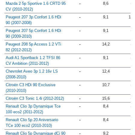
(2008-2009)
Mazda 2 5p Sportive 1.6 CRTD 95
-
8,6
-
CV (2010-2012)
Peugeot 207 3p Confort 1.6 HDi
-
9,1
13
90 (2007-2008)
Peugeot 207 5p Confort 1.6 HDi
-
9,1
-
90 (2009-2010)
Peugeot 208 5p Access 1.2 VTi
-
14,2
-
82 (2012-2012)
Audi A1 Sportback 1.2 TFSI 86
-
9,1
-
CV Ambition (2011-2012)
Chevrolet Aveo 3p 1.2 16v LS
-
12,4
-
(2008-2010)
Citroën C3 HDi 90 Exclusive
-
10,7
-
(2010-2010)
Citroën C3 Tonic 1.4i (2012-2012)
-
15,6
-
Renault Clio 3p Dynamique Tce
-
8,4
-
100 eco2 (2011-2012)
Renault Clio 5p 20 Aniversario
-
8,4
-
TCe 100 eco2 (2010-2010)