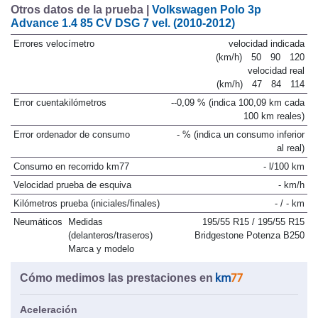
Otros datos de la prueba |
Volkswagen Polo 3p
Advance 1.4 85 CV DSG 7 vel. (2010-2012)
Errores velocímetro
velocidad indicada
(km/h)
50
90
120
velocidad real
(km/h)
47
84
114
Error cuentakilómetros
--0,09 % (indica 100,09 km cada
100 km reales)
Error ordenador de consumo
- % (indica un consumo inferior
al real)
Consumo en recorrido km77
- l/100 km
Velocidad prueba de esquiva
- km/h
Kilómetros prueba (iniciales/finales)
- / - km
Neumáticos
Medidas
195/55 R15 / 195/55 R15
(delanteros/traseros)
Bridgestone Potenza B250
Marca y modelo
Cómo medimos las prestaciones en