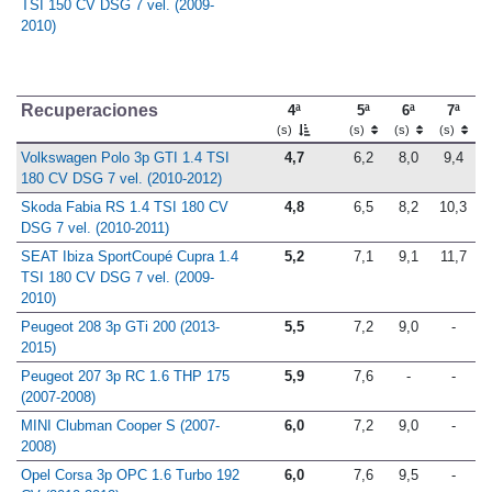
SEAT Ibiza SportCoupé FR 1.4
-
5,4
-
TSI 150 CV DSG 7 vel. (2009-
2010)
Recuperaciones
4ª
5ª
6ª
7ª
(s)
(s)
(s)
(s)
Volkswagen Polo 3p GTI 1.4 TSI
4,7
6,2
8,0
9,4
180 CV DSG 7 vel. (2010-2012)
Skoda Fabia RS 1.4 TSI 180 CV
4,8
6,5
8,2
10,3
DSG 7 vel. (2010-2011)
SEAT Ibiza SportCoupé Cupra 1.4
5,2
7,1
9,1
11,7
TSI 180 CV DSG 7 vel. (2009-
2010)
Peugeot 208 3p GTi 200 (2013-
5,5
7,2
9,0
-
2015)
Peugeot 207 3p RC 1.6 THP 175
5,9
7,6
-
-
(2007-2008)
MINI Clubman Cooper S (2007-
6,0
7,2
9,0
-
2008)