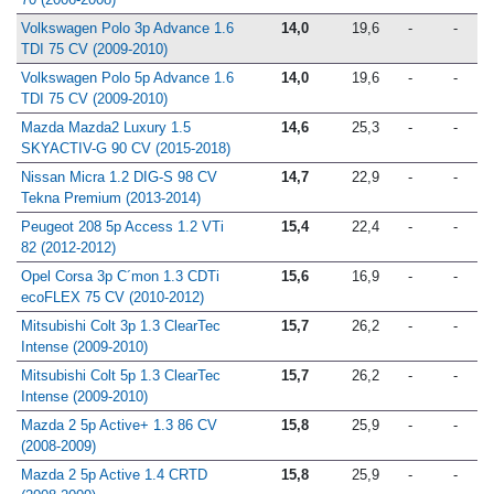
70 (2006-2008)
Volkswagen Polo 3p Advance 1.6
14,0
19,6
-
-
TDI 75 CV (2009-2010)
Volkswagen Polo 5p Advance 1.6
14,0
19,6
-
-
TDI 75 CV (2009-2010)
Mazda Mazda2 Luxury 1.5
14,6
25,3
-
-
SKYACTIV-G 90 CV (2015-2018)
Nissan Micra 1.2 DIG-S 98 CV
14,7
22,9
-
-
Tekna Premium (2013-2014)
Peugeot 208 5p Access 1.2 VTi
15,4
22,4
-
-
82 (2012-2012)
Opel Corsa 3p C´mon 1.3 CDTi
15,6
16,9
-
-
ecoFLEX 75 CV (2010-2012)
Mitsubishi Colt 3p 1.3 ClearTec
15,7
26,2
-
-
Intense (2009-2010)
Mitsubishi Colt 5p 1.3 ClearTec
15,7
26,2
-
-
Intense (2009-2010)
Mazda 2 5p Active+ 1.3 86 CV
15,8
25,9
-
-
(2008-2009)
Mazda 2 5p Active 1.4 CRTD
15,8
25,9
-
-