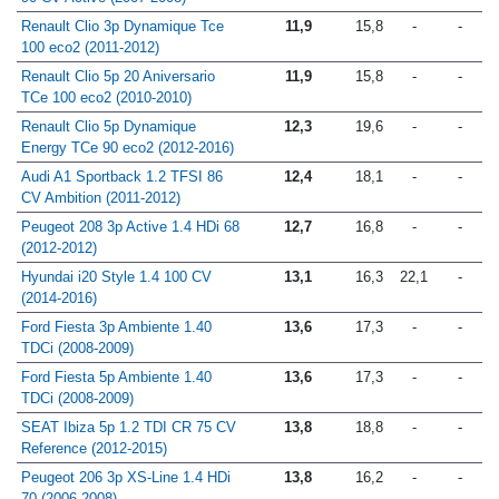
90 CV Active (2007-2008)
Renault Clio 3p Dynamique Tce
11,9
15,8
-
-
100 eco2 (2011-2012)
Renault Clio 5p 20 Aniversario
11,9
15,8
-
-
TCe 100 eco2 (2010-2010)
Renault Clio 5p Dynamique
12,3
19,6
-
-
Energy TCe 90 eco2 (2012-2016)
Audi A1 Sportback 1.2 TFSI 86
12,4
18,1
-
-
CV Ambition (2011-2012)
Peugeot 208 3p Active 1.4 HDi 68
12,7
16,8
-
-
(2012-2012)
Hyundai i20 Style 1.4 100 CV
13,1
16,3
22,1
-
(2014-2016)
Ford Fiesta 3p Ambiente 1.40
13,6
17,3
-
-
TDCi (2008-2009)
Ford Fiesta 5p Ambiente 1.40
13,6
17,3
-
-
TDCi (2008-2009)
SEAT Ibiza 5p 1.2 TDI CR 75 CV
13,8
18,8
-
-
Reference (2012-2015)
Peugeot 206 3p XS-Line 1.4 HDi
13,8
16,2
-
-