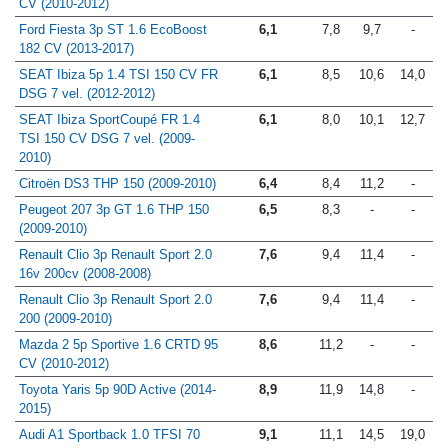
Opel Corsa 3p OPC 1.6 Turbo 192
6,0
7,6
9,5
-
CV (2010-2012)
Ford Fiesta 3p ST 1.6 EcoBoost
6,1
7,8
9,7
-
182 CV (2013-2017)
SEAT Ibiza 5p 1.4 TSI 150 CV FR
6,1
8,5
10,6
14,0
DSG 7 vel. (2012-2012)
SEAT Ibiza SportCoupé FR 1.4
6,1
8,0
10,1
12,7
TSI 150 CV DSG 7 vel. (2009-
2010)
Citroën DS3 THP 150 (2009-2010)
6,4
8,4
11,2
-
Peugeot 207 3p GT 1.6 THP 150
6,5
8,3
-
-
(2009-2010)
Renault Clio 3p Renault Sport 2.0
7,6
9,4
11,4
-
16v 200cv (2008-2008)
Renault Clio 3p Renault Sport 2.0
7,6
9,4
11,4
-
200 (2009-2010)
Mazda 2 5p Sportive 1.6 CRTD 95
8,6
11,2
-
-
CV (2010-2012)
Toyota Yaris 5p 90D Active (2014-
8,9
11,9
14,8
-
2015)