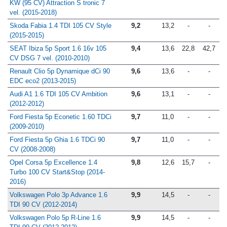
Audi A1 Sportback 1.0 TFSI 70
9,1
11,1
14,5
19,0
KW (95 CV) Attraction S tronic 7
vel. (2015-2018)
Skoda Fabia 1.4 TDI 105 CV Style
9,2
13,2
-
-
(2015-2015)
SEAT Ibiza 5p Sport 1.6 16v 105
9,4
13,6
22,8
42,7
CV DSG 7 vel. (2010-2010)
Renault Clio 5p Dynamique dCi 90
9,6
13,6
-
-
EDC eco2 (2013-2015)
Audi A1 1.6 TDI 105 CV Ambition
9,6
13,1
-
-
(2012-2012)
Ford Fiesta 5p Econetic 1.60 TDCi
9,7
11,0
-
-
(2009-2010)
Ford Fiesta 5p Ghia 1.6 TDCi 90
9,7
11,0
-
-
CV (2008-2008)
Opel Corsa 5p Excellence 1.4
9,8
12,6
15,7
-
Turbo 100 CV Start&Stop (2014-
2016)
Volkswagen Polo 3p Advance 1.6
9,9
14,5
-
-
TDI 90 CV (2012-2014)
Volkswagen Polo 5p R-Line 1.6
9,9
14,5
-
-