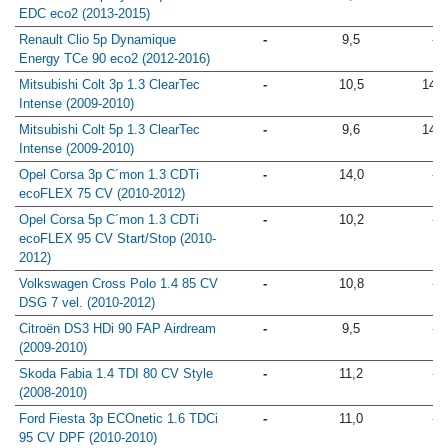
Renault Clio 5p Dynamique dCi 90
-
9,2
-
EDC eco2 (2013-2015)
Renault Clio 5p Dynamique
-
9,5
-
Energy TCe 90 eco2 (2012-2016)
Mitsubishi Colt 3p 1.3 ClearTec
-
10,5
14,0
Intense (2009-2010)
Mitsubishi Colt 5p 1.3 ClearTec
-
9,6
14,0
Intense (2009-2010)
Opel Corsa 3p C´mon 1.3 CDTi
-
14,0
-
ecoFLEX 75 CV (2010-2012)
Opel Corsa 5p C´mon 1.3 CDTi
-
10,2
-
ecoFLEX 95 CV Start/Stop (2010-
2012)
Volkswagen Cross Polo 1.4 85 CV
-
10,8
-
DSG 7 vel. (2010-2012)
Citroën DS3 HDi 90 FAP Airdream
-
9,5
-
(2009-2010)
Skoda Fabia 1.4 TDI 80 CV Style
-
11,2
-
(2008-2010)
Ford Fiesta 3p ECOnetic 1.6 TDCi
-
11,0
-