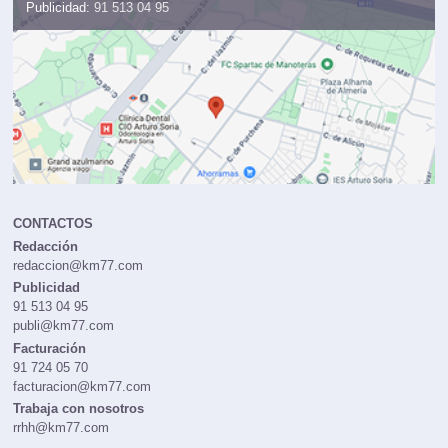
Administración:
91 724 05 70
Publicidad:
91 513 04 95
CONTACTOS
Redacción
redaccion@km77.com
Publicidad
91 513 04 95
publi@km77.com
Facturación
91 724 05 70
facturacion@km77.com
Trabaja con nosotros
rrhh@km77.com