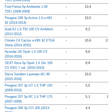
TDCi (2008-2009)
Ford Fiesta 5p Ambiente 1.40
-
13,4
-
TDCi (2008-2009)
Peugeot 208 3p Active 1.6 e-HDi
-
10,5
-
92 (2014-2014)
Audi A1 1.6 TDI 105 CV Ambition
-
8,2
-
(2012-2012)
Citroën C4 Cactus e-HDI 92 ETG6
-
10,6
13,1
Shine (2014-2015)
Hyundai i20 Style 1.4 100 CV
-
9,6
-
(2014-2016)
SEAT Ibiza 5p Sport 1.6 16v 105
-
8,8
-
CV DSG 7 vel. (2010-2010)
Dacia Sandero Laureate dCi 90
-
10,0
-
(2015-2016)
Peugeot 207 3p GT 1.6 THP 150
-
5,5
-
(2009-2010)
Peugeot 207 3p RC 1.6 THP 175
-
5,1
13
(2007-2008)
Peugeot 208 3p GTi 200 (2013-
-
4,4
-