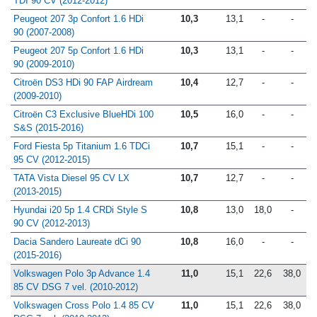
TDI 90 CV (2012-2012)
Peugeot 207 3p Confort 1.6 HDi
10,3
13,1
-
-
90 (2007-2008)
Peugeot 207 5p Confort 1.6 HDi
10,3
13,1
-
-
90 (2009-2010)
Citroën DS3 HDi 90 FAP Airdream
10,4
12,7
-
-
(2009-2010)
Citroën C3 Exclusive BlueHDi 100
10,5
16,0
-
-
S&S (2015-2016)
Ford Fiesta 5p Titanium 1.6 TDCi
10,7
15,1
-
-
95 CV (2012-2015)
TATA Vista Diesel 95 CV LX
10,7
12,7
-
-
(2013-2015)
Hyundai i20 5p 1.4 CRDi Style S
10,8
13,0
18,0
-
90 CV (2012-2013)
Dacia Sandero Laureate dCi 90
10,8
16,0
-
-
(2015-2016)
Volkswagen Polo 3p Advance 1.4
11,0
15,1
22,6
38,0
85 CV DSG 7 vel. (2010-2012)
Volkswagen Cross Polo 1.4 85 CV
11,0
15,1
22,6
38,0