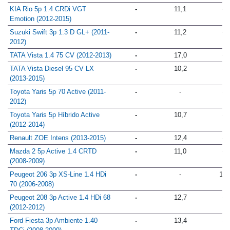
TDI 90 CV (2012-2012)
KIA Rio 5p 1.4 CRDi VGT
-
11,1
-
Emotion (2012-2015)
Suzuki Swift 3p 1.3 D GL+ (2011-
-
11,2
-
2012)
TATA Vista 1.4 75 CV (2012-2013)
-
17,0
-
TATA Vista Diesel 95 CV LX
-
10,2
-
(2013-2015)
Toyota Yaris 5p 70 Active (2011-
-
-
-
2012)
Toyota Yaris 5p Híbrido Active
-
10,7
-
(2012-2014)
Renault ZOE Intens (2013-2015)
-
12,4
-
Mazda 2 5p Active 1.4 CRTD
-
11,0
-
(2008-2009)
Peugeot 206 3p XS-Line 1.4 HDi
-
-
16
70 (2006-2008)
Peugeot 208 3p Active 1.4 HDi 68
-
12,7
-
(2012-2012)
Ford Fiesta 3p Ambiente 1.40
-
13,4
-