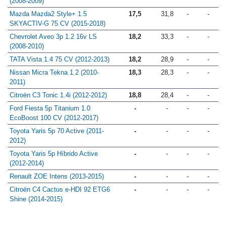
(2008-2009)
Mazda Mazda2 Style+ 1.5
17,5
31,8
-
-
SKYACTIV-G 75 CV (2015-2018)
Chevrolet Aveo 3p 1.2 16v LS
18,2
33,3
-
-
(2008-2010)
TATA Vista 1.4 75 CV (2012-2013)
18,2
28,9
-
-
Nissan Micra Tekna 1.2 (2010-
18,3
28,3
-
-
2011)
Citroën C3 Tonic 1.4i (2012-2012)
18,8
28,4
-
-
Ford Fiesta 5p Titanium 1.0
-
-
-
-
EcoBoost 100 CV (2012-2017)
Toyota Yaris 5p 70 Active (2011-
-
-
-
-
2012)
Toyota Yaris 5p Híbrido Active
-
-
-
-
(2012-2014)
Renault ZOE Intens (2013-2015)
-
-
-
-
Citroën C4 Cactus e-HDI 92 ETG6
-
-
-
-
Shine (2014-2015)