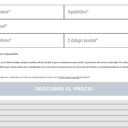
N
Embrague monodi
Pares d
Chasis
Tip
os requeridos
Resor
Rueda tirada con elemen
c en el botón de abajo aceptas la política de privacidad y que te contactemos para recibir la prestación del servicio solicitado. Por tanto
Resor
efónica por nuestra parte será considerada como una mera comunicación en el marco de una relación ya existente basada en tu solicit
epto ser contactado con fines de marketing de acuerdo con la
política de privacidad
de AutoXY
Dis
DESCUBRE EL PRECIO