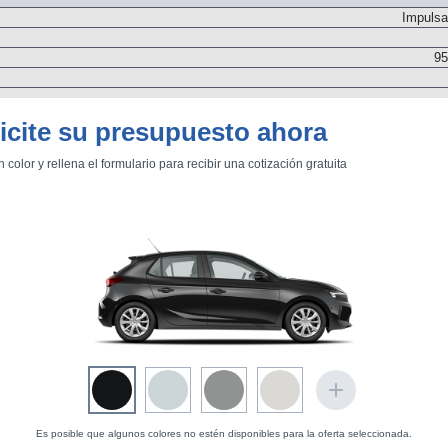
otor de Combustión
Impulsa
95
icite su presupuesto ahora
1.750
Delanter
n color y rellena el formulario para recibir una cotización gratuita
Dos árboles de levas
Inyección directa por conducto común. Turbo. Geometría variable
Es posible que algunos colores no estén disponibles para la oferta seleccionada.
Transmisión