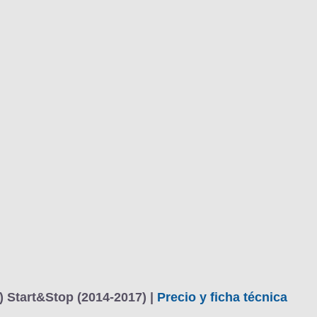
BU
S SECCIONES
infor
 3p Selective 1.3 CDTI 70 kW (95 CV) Start&Stop
Mediciones propias
Todo
entos
) Start&Stop (2014-2017) |
Precio y ficha técnica