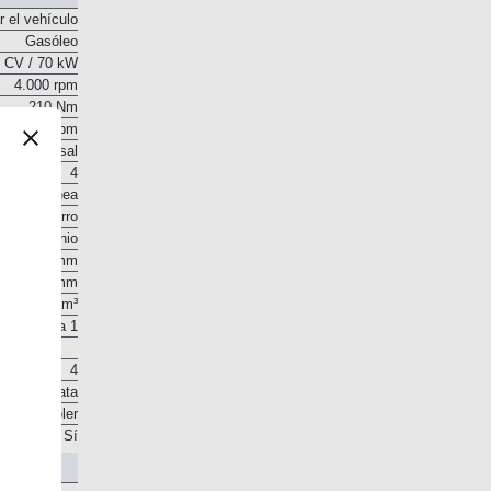
r el vehículo
Gasóleo
 CV / 70 kW
4.000 rpm
210 Nm
 - 2.500 rpm
o transversal
4
En línea
Hierro
Aluminio
69,6 mm
82 mm
1.248 cm³
16,8 a 1
4
 en la culata
. Intercooler
Sí