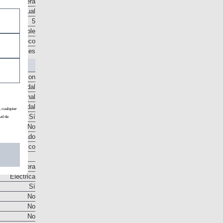
Delantera
Manual
5
o disponible
sco en seco
e engranajes
o McPherson
te helicoidal
to torsional
, cualquier
te helicoidal
ud de
Sí
No
co ventilado
Disco
Cremallera
Eléctrica
Sí
No
No