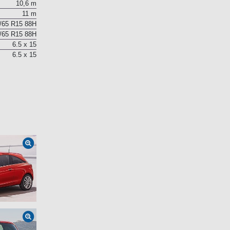
No
10,6 m
11 m
/65 R15 88H
/65 R15 88H
6.5 x 15
6.5 x 15