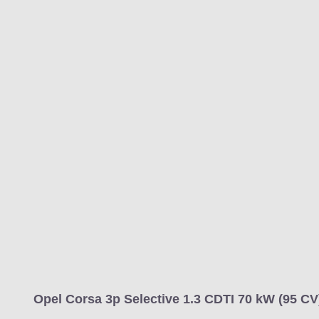
MARCAS
REVISTA/BLOG
OTRA
Inicio
Marcas
Opel
Corsa
2015
3 puertas
Selective
Corsa
Información
Fotos
Precios, datos y equipami
Opel Corsa 3p Selective 1.3 CDTI 70 kW (95 CV