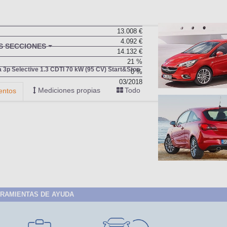
13.008 €
4.092 €
14.132 €
21 %
0 %
03/2018
RAMIENTAS DE AYUDA