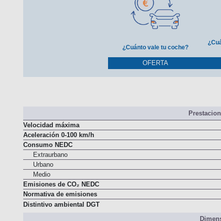
¿Cuá
¿Cuánto vale tu coche?
OFERTA
Prestacio
Velocidad máxima
Aceleración 0-100 km/h
Consumo NEDC
Extraurbano
Urbano
Medio
Emisiones de CO₂ NEDC
Normativa de emisiones
Distintivo ambiental DGT