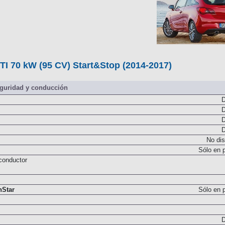
TI 70 kW (95 CV) Start&Stop (2014-2017)
guridad y conducción
D
D
D
D
No dis
Sólo en 
 conductor
nStar
Sólo en 