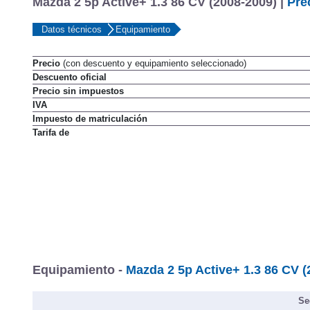
Mazda 2 5p Active+ 1.3 86 CV (2008-2009) |
Pre
Datos técnicos
Equipamiento
Precio
(con descuento y equipamiento seleccionado)
Descuento oficial
Precio sin impuestos
IVA
Impuesto de matriculación
Tarifa de
Equipamiento -
Mazda 2 5p Active+ 1.3 86 CV (
Se