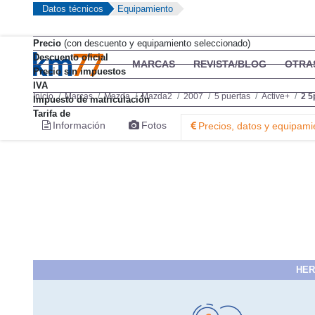
Datos técnicos
Equipamiento
Precio
(con descuento y equipamiento seleccionado)
Descuento oficial
MARCAS
REVISTA/BLOG
OTRA
Precio sin impuestos
IVA
Inicio
Marcas
Mazda
Mazda2
2007
5 puertas
Active+
2 5
Impuesto de matriculación
Tarifa de
Información
Fotos
Precios, datos y equipami
HER