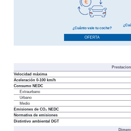
¿Cuá
¿Cuánto vale tu coche?
OFERTA
Prestacio
Velocidad máxima
Aceleración 0-100 km/h
Consumo NEDC
Extraurbano
Urbano
Medio
Emisiones de CO₂ NEDC
Normativa de emisiones
Distintivo ambiental DGT
Dimens