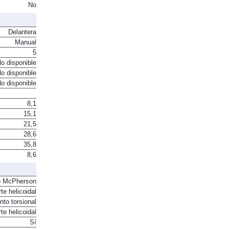
No
Delantera
Manual
5
o disponible
o disponible
o disponible
8,1
15,1
21,5
28,6
35,8
8,6
o McPherson
te helicoidal
to torsional
te helicoidal
Sí