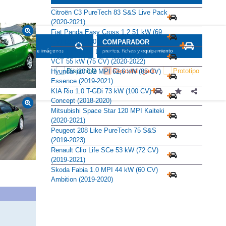
Citroën C3 PureTech 83 S&S Live Pack
(2020-2021)
Fiat Panda Easy Cross 1.2 51 kW (69
CV) (2020-2020)
SCADOR
COMPARADOR
Ford Fiesta 5p Limited Edition 1.1 Ti-
maciones, fichas e imágenes
precios, fichas y equipamiento
VCT 55 kW (75 CV) (2020-2022)
Disponible
Descatalogado
Prototipo
Hyundai i20 1.2 MPI 62,6 kW (85 CV)
Essence (2019-2021)
KIA Rio 1.0 T-GDi 73 kW (100 CV)
Concept (2018-2020)
Mitsubishi Space Star 120 MPI Kaiteki
(2020-2021)
Peugeot 208 Like PureTech 75 S&S
(2019-2023)
Renault Clio Life SCe 53 kW (72 CV)
(2019-2021)
Skoda Fabia 1.0 MPI 44 kW (60 CV)
Ambition (2019-2020)