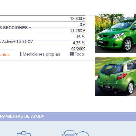
13.600 €
0 €
BU
S SECCIONES
11.263 €
infor
16 %
p Active+ 1.3 86 CV
4,75 %
02/2009
Mediciones propias
Todo
entos
RAMIENTAS DE AYUDA