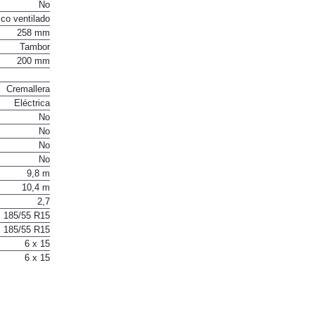
No
co ventilado
258 mm
Tambor
200 mm
Cremallera
Eléctrica
No
No
No
No
9,8 m
10,4 m
2,7
185/55 R15
185/55 R15
6 x 15
6 x 15