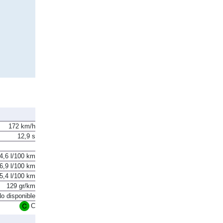
172 km/h
12,9 s
4,6 l/100 km
6,9 l/100 km
5,4 l/100 km
129 gr/km
o disponible
C