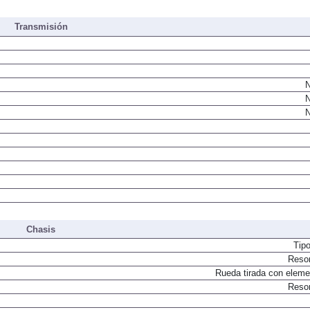
Transmisión
N
N
N
Chasis
Tip
Resor
Rueda tirada con elemen
Resor