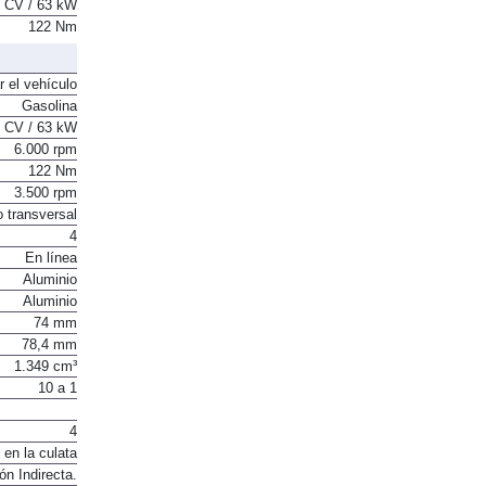
 CV / 63 kW
122 Nm
r el vehículo
Gasolina
 CV / 63 kW
6.000 rpm
122 Nm
3.500 rpm
o transversal
4
En línea
Aluminio
Aluminio
74 mm
78,4 mm
1.349 cm³
10 a 1
4
 en la culata
ón Indirecta.