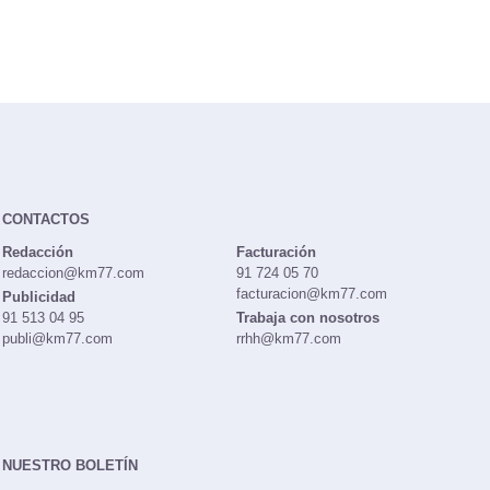
CONTACTOS
Redacción
Facturación
redaccion@km77.com
91 724 05 70
facturacion@km77.com
Publicidad
91 513 04 95
Trabaja con nosotros
publi@km77.com
rrhh@km77.com
NUESTRO BOLETÍN