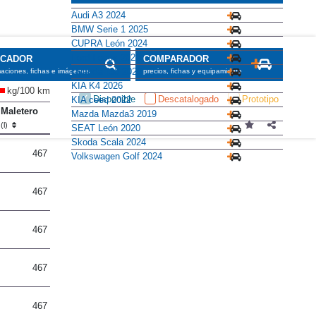
Audi A3 2024
BMW Serie 1 2025
CUPRA León 2024
Ford Focus 2022
SCADOR
COMPARADOR
Hyundai i30 2020
maciones, fichas e imágenes
precios, fichas y equipamiento
KIA K4 2026
kg/100 km
Disponible
Descatalogado
Prototipo
KIA ceed 2022
Maletero
Mazda Mazda3 2019
(l)
SEAT León 2020
Skoda Scala 2024
467
Volkswagen Golf 2024
467
467
467
467