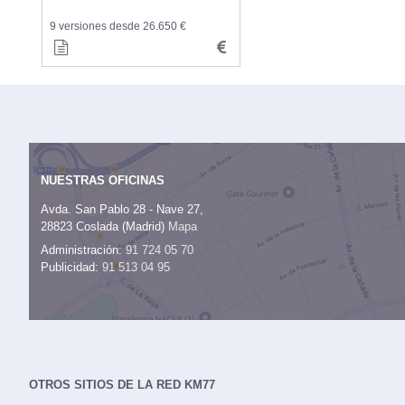
9 versiones desde 26.650 €
NUESTRAS OFICINAS
Avda. San Pablo 28 - Nave 27,
28823 Coslada (Madrid)
Mapa
Administración:
91 724 05 70
Publicidad:
91 513 04 95
OTROS SITIOS DE LA RED KM77