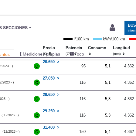
BU
S SECCIONES
infor
l/100 km
kWh/100 km
Precio
Potencia
Consumo
Longitud
Mediciones propias
Todo
entos
(€)
(CV)
(mm)
26.650
95
5,1
4.362
/2023 - )
27.650
116
5,1
4.362
2/2023 - )
28.650
116
5,3
4.362
025 - )
29.250
116
5,3
4.362
(05/2026 - )
31.400
150
5,4
4.362
(12/2023 - )