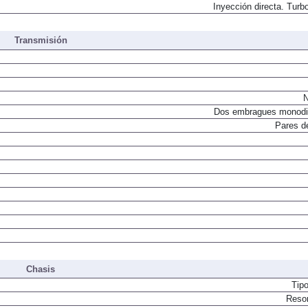
Inyección directa. Turbo
Transmisión
N
Dos embragues monodi
Pares d
Chasis
Tip
Resor