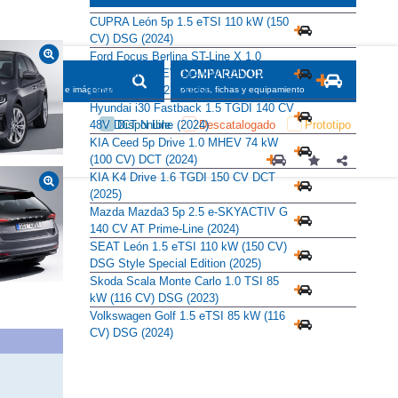
CUPRA León 5p 1.5 eTSI 110 kW (150
CV) DSG (2024)
Ford Focus Berlina ST-Line X 1.0
EcoBoost MHEV 114 kW (155 CV)
SCADOR
COMPARADOR
Powershift (2022-2026)
maciones, fichas e imágenes
precios, fichas y equipamiento
Hyundai i30 Fastback 1.5 TGDI 140 CV
Disponible
Descatalogado
Prototipo
48V DCT N Line (2024)
KIA Ceed 5p Drive 1.0 MHEV 74 kW
(100 CV) DCT (2024)
KIA K4 Drive 1.6 TGDI 150 CV DCT
(2025)
Mazda Mazda3 5p 2.5 e-SKYACTIV G
140 CV AT Prime-Line (2024)
SEAT León 1.5 eTSI 110 kW (150 CV)
DSG Style Special Edition (2025)
Skoda Scala Monte Carlo 1.0 TSI 85
kW (116 CV) DSG (2023)
Volkswagen Golf 1.5 eTSI 85 kW (116
CV) DSG (2024)