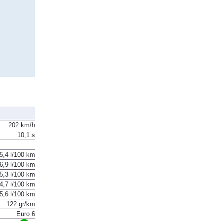
202 km/h
10,1 s
5,4 l/100 km
6,9 l/100 km
5,3 l/100 km
4,7 l/100 km
5,6 l/100 km
122 gr/km
Euro 6