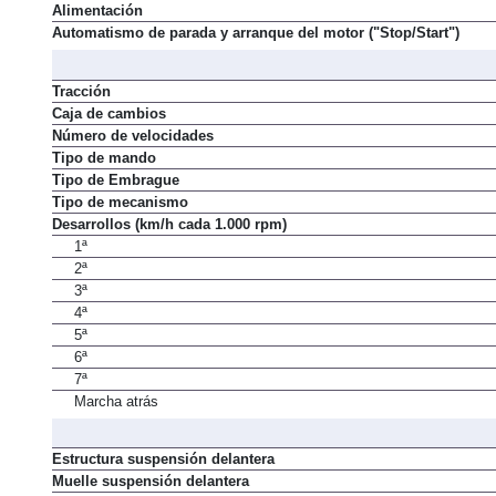
Alimentación
Automatismo de parada y arranque del motor ("Stop/Start")
Tracción
Caja de cambios
Número de velocidades
Tipo de mando
Tipo de Embrague
Tipo de mecanismo
Desarrollos (km/h cada 1.000 rpm)
1ª
2ª
3ª
4ª
5ª
6ª
7ª
Marcha atrás
Estructura suspensión delantera
Muelle suspensión delantera