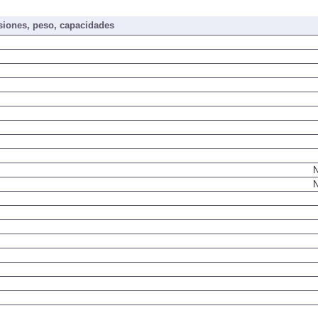
iones, peso, capacidades
N
N