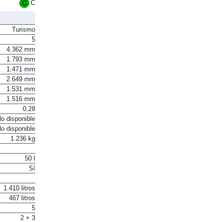
C
Turismo
5
4.362 mm
1.793 mm
1.471 mm
2.649 mm
1.531 mm
1.516 mm
0,28
o disponible
o disponible
1.236 kg
50 l
Sí
1.410 litros
467 litros
5
2 + 3