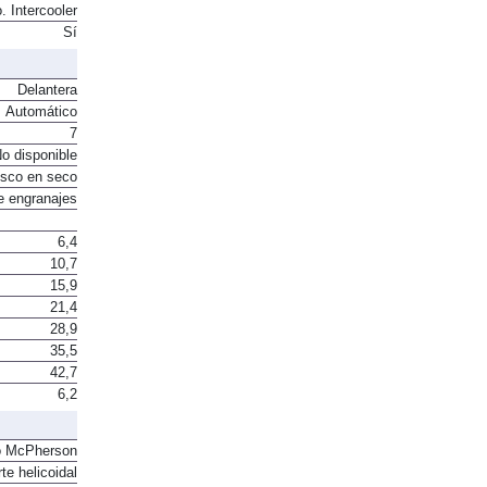
. Intercooler
Sí
Delantera
Automático
7
o disponible
sco en seco
e engranajes
6,4
10,7
15,9
21,4
28,9
35,5
42,7
6,2
o McPherson
te helicoidal