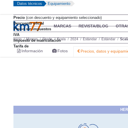
Datos técnicos
Equipamiento
Precio
(con descuento y equipamiento seleccionado)
Descuento oficial
MARCAS
REVISTA/BLOG
OTRA
Precio sin impuestos
IVA
Inicio
Marcas
Skoda
Scala
2024
Estándar
Estándar
Scal
Impuesto de matriculación
Tarifa de
Información
Fotos
Precios, datos y equipami
HER