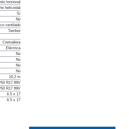
to torsional
te helicoidal
Sí
No
co ventilado
Tambor
Cremallera
Eléctrica
No
No
No
No
10,2 m
/50 R17 89V
/50 R17 89V
6.5 x 17
6.5 x 17