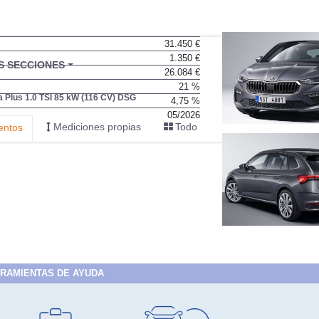
31.450 €
1.350 €
BU
S SECCIONES
26.084 €
infor
21 %
a Plus 1.0 TSI 85 kW (116 CV) DSG
4,75 %
05/2026
Mediciones propias
Todo
entos
RAMIENTAS DE AYUDA