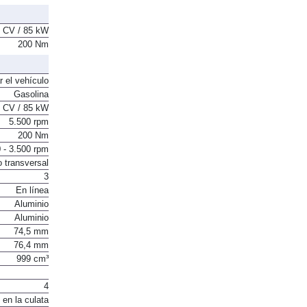
 CV / 85 kW
200 Nm
r el vehículo
Gasolina
 CV / 85 kW
5.500 rpm
200 Nm
 - 3.500 rpm
o transversal
3
En línea
Aluminio
Aluminio
74,5 mm
76,4 mm
999 cm³
4
 en la culata