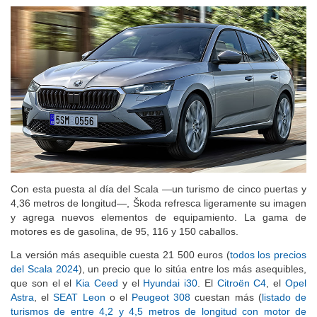
Con esta puesta al día del Scala —un turismo de cinco puertas y
4,36 metros de longitud—, Škoda refresca ligeramente su imagen
y agrega nuevos elementos de equipamiento. La gama de
motores es de gasolina, de 95, 116 y 150 caballos.
La versión más asequible cuesta 21 500 euros (
todos los precios
del Scala 2024
), un precio que lo sitúa entre los más asequibles,
que son el el
Kia Ceed
y el
Hyundai i30
. El
Citroën C4
, el
Opel
Astra
, el
SEAT Leon
o el
Peugeot 308
cuestan más (
listado de
turismos de entre 4,2 y 4,5 metros de longitud con motor de