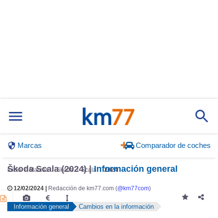
Marcas
Comparador de coches
Škoda Scala (2024) |
Información general
Inicio
Marcas
Skoda
Scala
2024
12/02/2024 |
Redacción de km77.com (
@km77com
)
Información general
Cambios en la información