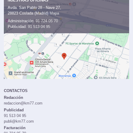
NUESTRAS OFICINAS
Avda. San Pablo 28 - Nave 27,
28823 Coslada (Madrid)
Mapa
Administración:
91 724 05 70
Publicidad:
91 513 04 95
CONTACTOS
Redacción
redaccion@km77.com
Publicidad
91 513 04 95
publi@km77.com
Facturación