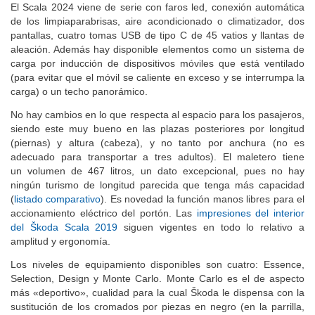
El Scala 2024 viene de serie con faros led, conexión automática
de los limpiaparabrisas, aire acondicionado o climatizador, dos
pantallas, cuatro tomas USB de tipo C de 45 vatios y llantas de
aleación. Además hay disponible elementos como un sistema de
carga por inducción de dispositivos móviles que está ventilado
(para evitar que el móvil se caliente en exceso y se interrumpa la
carga) o un techo panorámico.
No hay cambios en lo que respecta al espacio para los pasajeros,
siendo este muy bueno en las plazas posteriores por longitud
(piernas) y altura (cabeza), y no tanto por anchura (no es
adecuado para transportar a tres adultos). El maletero tiene
un volumen de 467 litros, un dato excepcional, pues no hay
ningún turismo de longitud parecida que tenga más capacidad
(
listado comparativo
). Es novedad la función manos libres para el
accionamiento eléctrico del portón. Las
impresiones del interior
del Škoda Scala 2019
siguen vigentes en todo lo relativo a
amplitud y ergonomía.
Los niveles de equipamiento disponibles son cuatro: Essence,
Selection, Design y Monte Carlo. Monte Carlo es el de aspecto
más «deportivo», cualidad para la cual Škoda le dispensa con la
sustitución de los cromados por piezas en negro (en la parrilla,