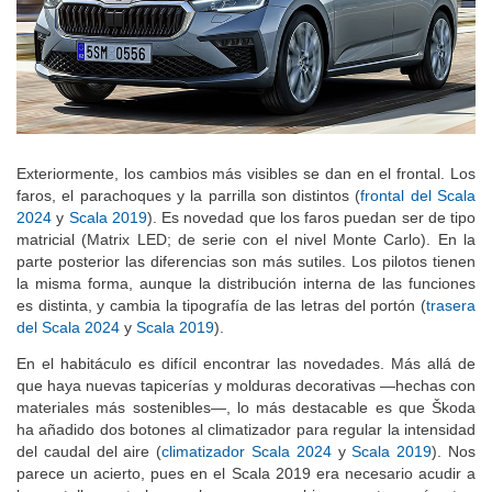
Exteriormente, los cambios más visibles se dan en el frontal. Los
faros, el parachoques y la parrilla son distintos (
frontal del Scala
2024
y
Scala 2019
). Es novedad que los faros puedan ser de tipo
matricial (Matrix LED; de serie con el nivel Monte Carlo). En la
parte posterior las diferencias son más sutiles. Los pilotos tienen
la misma forma, aunque la distribución interna de las funciones
es distinta, y cambia la tipografía de las letras del portón (
trasera
del Scala 2024
y
Scala 2019
).
En el habitáculo es difícil encontrar las novedades. Más allá de
que haya nuevas tapicerías y molduras decorativas —hechas con
materiales más sostenibles—, lo más destacable es que Škoda
ha añadido dos botones al climatizador para regular la intensidad
del caudal del aire (
climatizador Scala 2024
y
Scala 2019
). Nos
parece un acierto, pues en el Scala 2019 era necesario acudir a