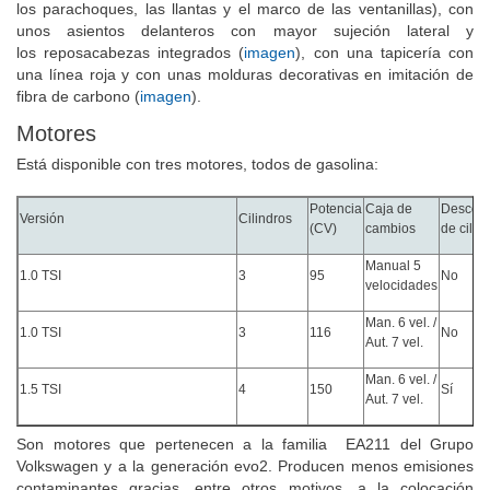
los parachoques, las llantas y el marco de las ventanillas), con
unos asientos delanteros con mayor sujeción lateral y
los reposacabezas integrados (
imagen
), con una tapicería con
una línea roja y con unas molduras decorativas en imitación de
fibra de carbono (
imagen
).
Motores
Está disponible con tres motores, todos de gasolina:
Potencia
Caja de
Descon
Versión
Cilindros
(CV)
cambios
de cilin
Manual 5
1.0 TSI
3
95
No
velocidades
Man. 6 vel. /
1.0 TSI
3
116
No
Aut. 7 vel.
Man. 6 vel. /
1.5 TSI
4
150
Sí
Aut. 7 vel.
Son motores que pertenecen a la familia
EA211 del Grupo
Volkswagen y a la generación evo2. Producen menos emisiones
contaminantes gracias, entre otros motivos, a la colocación