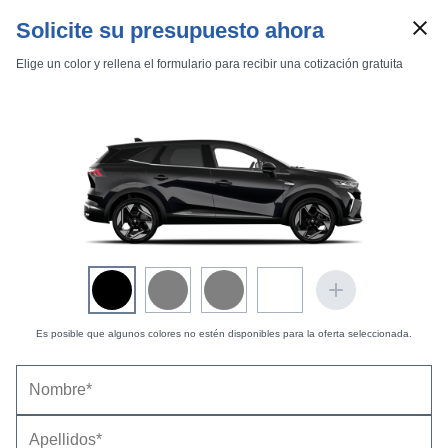
Solicite su presupuesto ahora
Elige un color y rellena el formulario para recibir una cotización gratuita
Marcas
Comparador de coches
Es posible que algunos colores no estén disponibles para la oferta seleccionada.
Inicio
Marcas
Renault
Symbioz
2025
Estándar
Estándar
Renault Symbioz evolution Eco-G 120 CV (2026)
Symbioz evolution Eco-G 120 CV
|
Precio y ficha técnica
Datos técnicos
Equipamiento