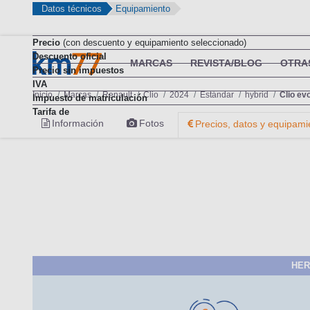
Datos técnicos
Equipamiento
Precio
(con descuento y equipamiento seleccionado)
Descuento oficial
MARCAS
REVISTA/BLOG
OTRA
Precio sin impuestos
IVA
Inicio
Marcas
Renault
Clio
2024
Estándar
hybrid
Clio ev
Impuesto de matriculación
Tarifa de
Información
Fotos
Precios, datos y equipami
HER