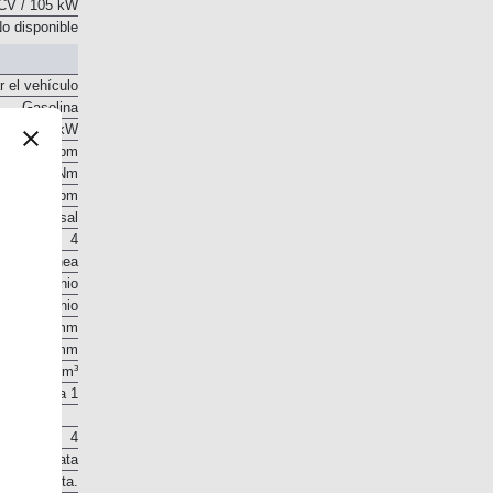
CV / 105 kW
o disponible
r el vehículo
Gasolina
 CV / 69 kW
5.600 rpm
148 Nm
3.600 rpm
o transversal
4
En línea
Aluminio
Aluminio
78 mm
83,6 mm
1.598 cm³
10,8 a 1
4
 en la culata