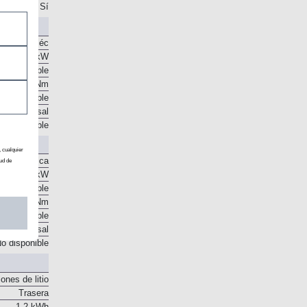
ón Indirecta.
Sí
orriente eléc
 CV / 36 kW
o disponible
205 Nm
o disponible
o transversal
o disponible
, cualquier
ud de
nte eléctrica
 CV / 15 kW
o disponible
50 Nm
o disponible
o transversal
o disponible
ones de litio
Trasera