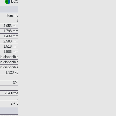
Euro 6
ECO
Turismo
5
4.053 mm
1.798 mm
1.439 mm
2.583 mm
1.518 mm
1.506 mm
o disponible
o disponible
o disponible
1.323 kg
39 l
254 litros
5
2 + 3