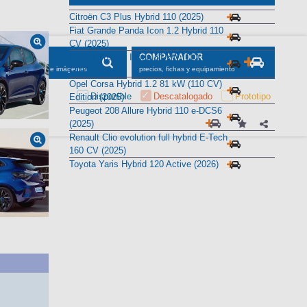
Alternativas
Citroën C3 Plus Hybrid 110 (2025)
Fiat Grande Panda Icon 1.2 Hybrid 110
CV (2025)
Lancia Ypsilon Ibrida 81 kW (110 CV)
SCADOR
COMPARADOR
(2025)
maciones, fichas e imágenes
precios, fichas y equipamiento
Opel Corsa Hybrid 1.2 81 kW (110 CV)
Disponible
Descatalogado
Prototipo
Edition (2025)
Peugeot 208 Allure Hybrid 110 e-DCS6
(2025)
Renault Clio evolution full hybrid E-Tech
160 CV (2025)
Toyota Yaris Hybrid 120 Active (2026)