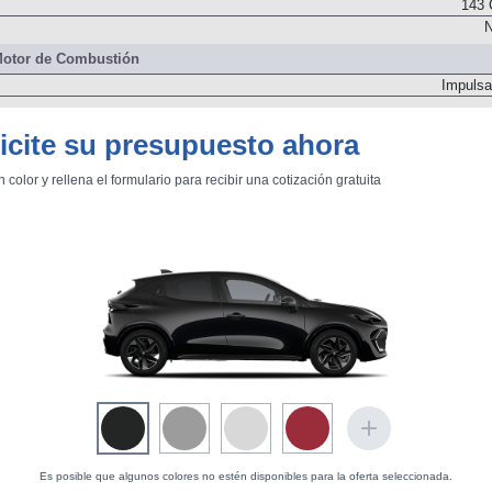
143 
N
otor de Combustión
Impulsa
icite su presupuesto ahora
94
n color y rellena el formulario para recibir una cotización gratuita
Delanter
Dos árboles de levas
Es posible que algunos colores no estén disponibles para la oferta seleccionada.