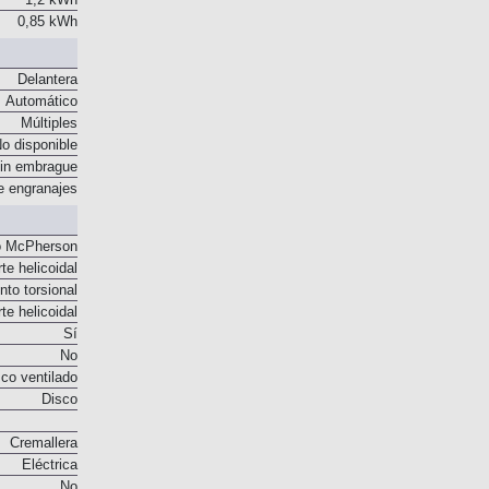
1,2 kWh
0,85 kWh
Delantera
Automático
Múltiples
o disponible
in embrague
e engranajes
o McPherson
te helicoidal
to torsional
te helicoidal
Sí
No
co ventilado
Disco
Cremallera
Eléctrica