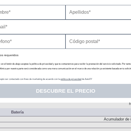
Inyecci
Motor Eléctrico 1
Impulsar al vehículo / generar c
49
N
N
Delanter
os requeridos
N
c en el botón de abajo aceptas la política de privacidad y que te contactemos para recibir la prestación del servicio solicitado. Por tanto
Motor Eléctrico 2
efónica por nuestra parte será considerada como una mera comunicación en el marco de una relación ya existente basada en tu solicit
Generar corrie
20
epto ser contactado con fines de marketing de acuerdo con la
política de privacidad
de AutoXY
N
DESCUBRE EL PRECIO
N
Delanter
N
Batería
Acumulador de i