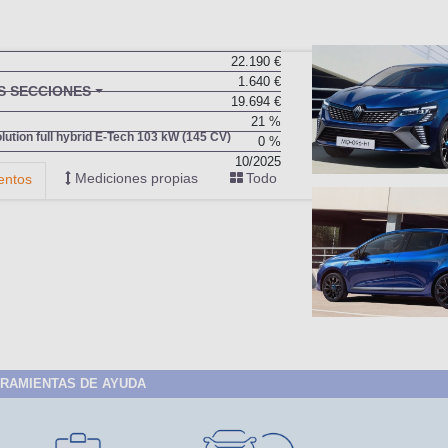
22.190 €
1.640 €
BU
S SECCIONES
19.694 €
infor
21 %
olution full hybrid E-Tech 103 kW (145 CV)
0 %
10/2025
Mediciones propias
Todo
entos
RAMIENTAS DE AYUDA