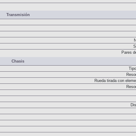
Transmisión
N
S
Pares d
Chasis
Tip
Resor
Rueda tirada con elemen
Resor
Dis