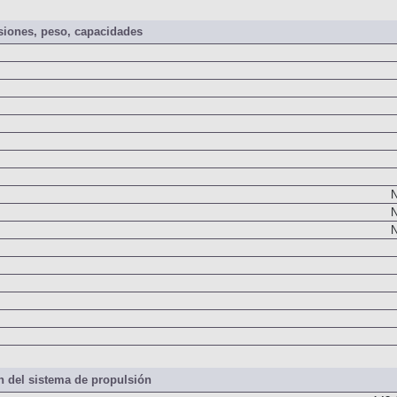
iones, peso, capacidades
N
N
N
 del sistema de propulsión