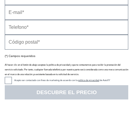
l/100 km
kWh/100 km
kg/100 km
Coche
Precio
Potencia
(€)
(CV)
16.290
Clio
generation
101
(07/2025 - 04/2026)
(*) Campos requeridos
Eco-G 74 kW
(100 CV)
Al hacer clic en el botón de abajo aceptas la política de privacidad y que te contactemos para recibir la prestación del
servicio solicitado. Por tanto, cualquier llamada telefónica por nuestra parte será considerada como una mera comunicación
16.290
Clio
en el marco de una relación ya existente basada en tu solicitud de servicio.
generation
Acepto ser contactado con fines de marketing de acuerdo con la
política de privacidad
de AutoXY
91
(07/2025 - 04/2026)
TCe 67 kW
(90 CV)
DESCUBRE EL PRECIO
17.178
Clio evolution
Eco-G 74 kW
101
(08/2023 - 04/2026)
(100 CV)
17.178
Clio evolution
TCe 67 kW
91
(08/2023 - 04/2026)
(90 CV)