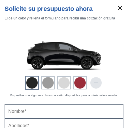
Solicite su presupuesto ahora
Elige un color y rellena el formulario para recibir una cotización gratuita
Marcas
Comparador de coches
Es posible que algunos colores no estén disponibles para la oferta seleccionada.
Renault Clio (2024) |
Precio, ficha técnica y
Inicio
Marcas
Renault
Clio
2024
equipamiento