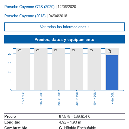
Porsche Cayenne GTS (2020)
|
12/06/2020
Porsche Cayenne (2018)
|
04/04/2018
Ver todas las informaciones
Precios, datos y equipamiento
0
0
0
0
0
19
20
15
10
5
0
10k > 20k
20k > 30k
30k > 40k
40k > 50k
+ de 50k
0 > 10k€
Precio
87.579 - 189.614 €
Longitud
4,92 - 4,93 m
Combustible
G, Híbrido Enchufable