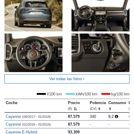
Ver todas las fotos
l/100 km
kWh/100 km
kg/100 km
Coche
Precio
Potencia
Consumo
Lo
(€)
(CV)
(m
Cayenne
87.579
340
9,2
4.
(08/2017 - 01/2018)
Cayenne
87.579
-
-
-
(01/2018 - 01/2019)
Cayenne E-Hybrid
93.309