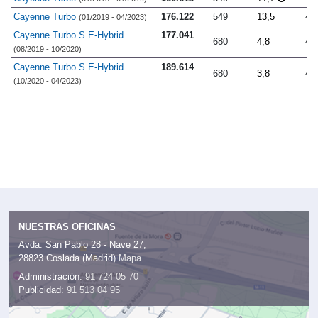
Cayenne Turbo
176.122
549
13,5
4.
(01/2019 - 04/2023)
Cayenne Turbo S E-Hybrid
177.041
680
4,8
4.
(08/2019 - 10/2020)
Cayenne Turbo S E-Hybrid
189.614
680
3,8
4.
(10/2020 - 04/2023)
NUESTRAS OFICINAS
Avda. San Pablo 28 - Nave 27,
28823 Coslada (Madrid)
Mapa
Administración:
91 724 05 70
Publicidad:
91 513 04 95