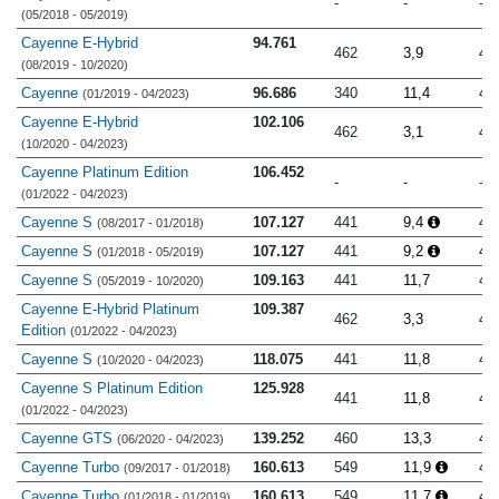
-
-
-
(05/2018 - 05/2019)
Cayenne E-Hybrid
94.761
462
3,9
4.
(08/2019 - 10/2020)
Cayenne
96.686
340
11,4
4.
(01/2019 - 04/2023)
Cayenne E-Hybrid
102.106
462
3,1
4.
(10/2020 - 04/2023)
Cayenne Platinum Edition
106.452
-
-
-
(01/2022 - 04/2023)
Cayenne S
107.127
441
9,4
4.
(08/2017 - 01/2018)
Cayenne S
107.127
441
9,2
4.
(01/2018 - 05/2019)
Cayenne S
109.163
441
11,7
4.
(05/2019 - 10/2020)
Cayenne E-Hybrid Platinum
109.387
462
3,3
4.
Edition
(01/2022 - 04/2023)
Cayenne S
118.075
441
11,8
4.
(10/2020 - 04/2023)
Cayenne S Platinum Edition
125.928
441
11,8
4.
(01/2022 - 04/2023)
Cayenne GTS
139.252
460
13,3
4.
(06/2020 - 04/2023)
Cayenne Turbo
160.613
549
11,9
4.
(09/2017 - 01/2018)
Cayenne Turbo
160.613
549
11,7
4.
(01/2018 - 01/2019)