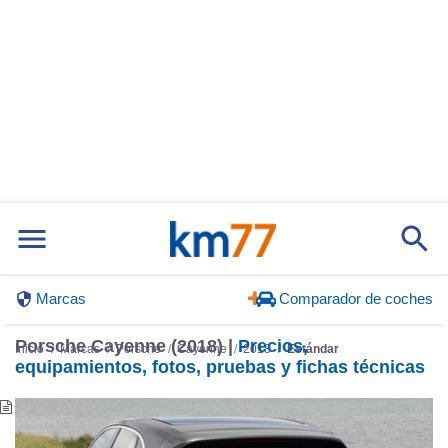
Marcas
Comparador de coches
Porsche Cayenne (2018) |
Precios,
Inicio
Marcas
Porsche
Cayenne
2018
Estándar
equipamientos, fotos, pruebas y fichas técnicas