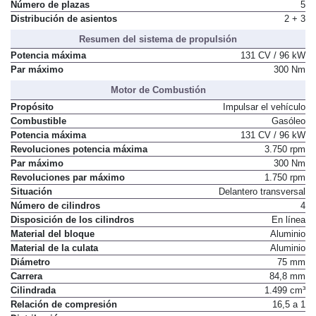
Número de plazas
5
Distribución de asientos
2 + 3
Resumen del sistema de propulsión
Potencia máxima
131 CV / 96 kW
Par máximo
300 Nm
Motor de Combustión
Propósito
Impulsar el vehículo
Combustible
Gasóleo
Potencia máxima
131 CV / 96 kW
Revoluciones potencia máxima
3.750 rpm
Par máximo
300 Nm
Revoluciones par máximo
1.750 rpm
Situación
Delantero transversal
Número de cilindros
4
Disposición de los cilindros
En línea
Material del bloque
Aluminio
Material de la culata
Aluminio
Diámetro
75 mm
Carrera
84,8 mm
Cilindrada
1.499 cm³
Relación de compresión
16,5 a 1