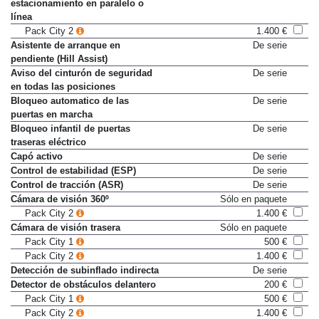
estacionamiento en paralelo o
línea
Pack City 2
1.400 €
Asistente de arranque en
De serie
pendiente (Hill Assist)
Aviso del cinturón de seguridad
De serie
en todas las posiciones
Bloqueo automatico de las
De serie
puertas en marcha
Bloqueo infantil de puertas
De serie
traseras eléctrico
Capó activo
De serie
Control de estabilidad (ESP)
De serie
Control de tracción (ASR)
De serie
Cámara de visión 360º
Sólo en paquete
Pack City 2
1.400 €
Cámara de visión trasera
Sólo en paquete
Pack City 1
500 €
Pack City 2
1.400 €
Detección de subinflado indirecta
De serie
Detector de obstáculos delantero
200 €
Pack City 1
500 €
Pack City 2
1.400 €