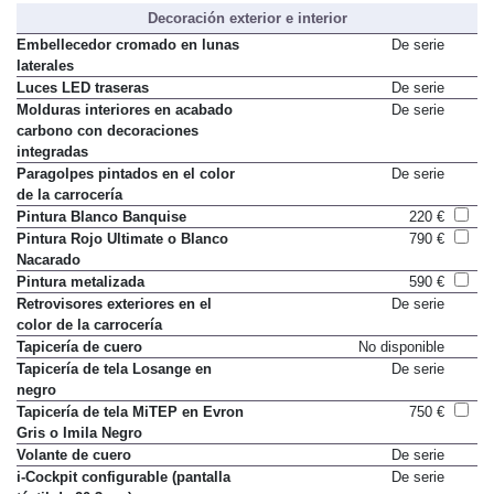
Decoración exterior e interior
Embellecedor cromado en lunas
De serie
laterales
Luces LED traseras
De serie
Molduras interiores en acabado
De serie
carbono con decoraciones
integradas
Paragolpes pintados en el color
De serie
de la carrocería
Pintura Blanco Banquise
220 €
Pintura Rojo Ultimate o Blanco
790 €
Nacarado
Pintura metalizada
590 €
Retrovisores exteriores en el
De serie
color de la carrocería
Tapicería de cuero
No disponible
Tapicería de tela Losange en
De serie
negro
Tapicería de tela MiTEP en Evron
750 €
Gris o Imila Negro
Volante de cuero
De serie
i-Cockpit configurable (pantalla
De serie