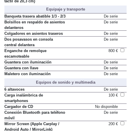
táctil de 20,3 cm)
Equipaje y transporte
Banqueta trasera abatible 1/3 - 2/3
De serie
Bolsillos en respaldo de asientos
De serie
delanteros
Colgadores en asientos traseros
De serie
Dos posavasos en consola
De serie
central delantera
Enganche de remolque
800 €
escamoteable
Guantera con iluminación
De serie
Guantera con llave
De serie
Maletero con iluminación
De serie
Equipos de sonido y multimedia
6 altavoces
De serie
Carga inalámbrica de
100 €
smartphones
Cargador de CD
No disponible
Conexión Bluetooth para teléfono
De serie
móvil
Mirror Screen (Apple Carplay /
200 €
Android Auto / MirrorLink)