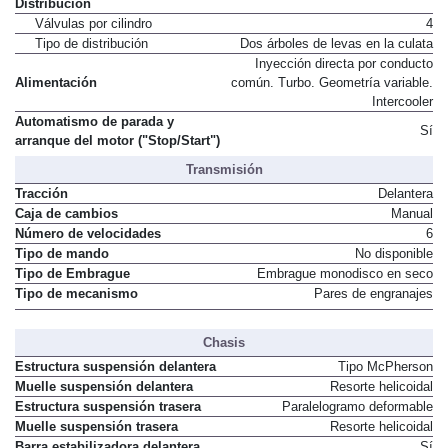
Distribución
Válvulas por cilindro
4
Tipo de distribución
Dos árboles de levas en la culata
Inyección directa por conducto
Alimentación
común. Turbo. Geometría variable.
Intercooler
Automatismo de parada y
Sí
arranque del motor ("Stop/Start")
Transmisión
Tracción
Delantera
Caja de cambios
Manual
Número de velocidades
6
Tipo de mando
No disponible
Tipo de Embrague
Embrague monodisco en seco
Tipo de mecanismo
Pares de engranajes
Chasis
Estructura suspensión delantera
Tipo McPherson
Muelle suspensión delantera
Resorte helicoidal
Estructura suspensión trasera
Paralelogramo deformable
Muelle suspensión trasera
Resorte helicoidal
Barra estabilizadora delantera
Sí