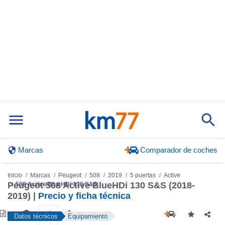
Marcas
Comparador de coches
Inicio
Marcas
Peugeot
508
2019
5 puertas
Active
Peugeot 508 Active BlueHDi 130 S&S (2018-
508 Active BlueHDi 130 S&S
2019) |
Precio y ficha técnica
Datos técnicos
Equipamiento