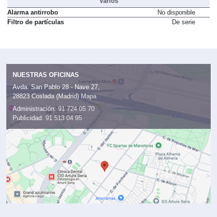
Varios
Alarma antirrobo
No disponible
Filtro de partículas
De serie
NUESTRAS OFICINAS
Avda. San Pablo 28 - Nave 27,
28823 Coslada (Madrid)
Mapa
Administración:
91 724 05 70
Publicidad:
91 513 04 95