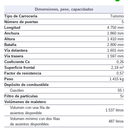
Dimensiones, peso, capacidades
Tipo de Carrocería
Turismo
Número de puertas
5
Longitud
4.750 mm
Anchura
1.860 mm
Altura
1.410 mm
Batalla
2.800 mm
Vía delantera
1.601 mm
Vía trasera
1.597 mm
Coeficiente Cx
0,26
Superficie frontal
2,19 m²
Factor de resistencia
0,57
Peso
1.415 kg
Depósito de combustible
Gasóleo
55 l
Filtro de partículas
Sí
Volúmenes de maletero
Volumen con una fila de
1.537 litros
asientos disponible
Volumen mínimo con dos filas
487 litros
de asientos disponibles