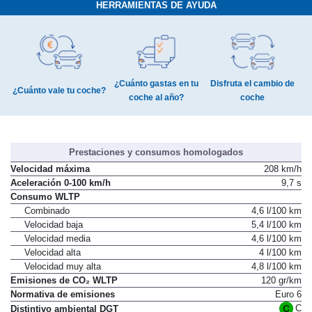
HERRAMIENTAS DE AYUDA
¿Cuánto gastas en tu
Disfruta el cambio de
¿Cuánto vale tu coche?
coche al año?
coche
Prestaciones y consumos homologados
Velocidad máxima
208 km/h
Aceleración 0-100 km/h
9,7 s
Consumo WLTP
Combinado
4,6 l/100 km
Velocidad baja
5,4 l/100 km
Velocidad media
4,6 l/100 km
Velocidad alta
4 l/100 km
Velocidad muy alta
4,8 l/100 km
Emisiones de CO₂ WLTP
120 gr/km
Normativa de emisiones
Euro 6
C
Distintivo ambiental DGT