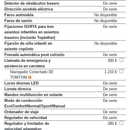
Detector de obstáculos trasero
De serie
Dirección asistida eléctrica
De serie
Faros antiniebla
No disponible
Faros de xenón
No disponible
Fijaciones ISOFIX para tres
De serie
asientos infantiles en asientos
traseros (incluido Toptether)
Fijación de silla infantil en
No disponible
asiento copiloto
Frenada automática post colisión
De serie
Llamada de emergencia y
300 €
asistencia en carretera
Navegador Conectado 3D
1.210 €
TOMTOM
Luces diurnas LED
De serie
Luneta térmica
De serie
Mandos multifunción en volante
De serie
Modo de conducción
De serie
Eco/Confort/Normal/Sport/Manual
Ordenador de viaje
De serie
Regulador de velocidad
De serie
Regulador y limitador de
280 €
velocidad adaptativo