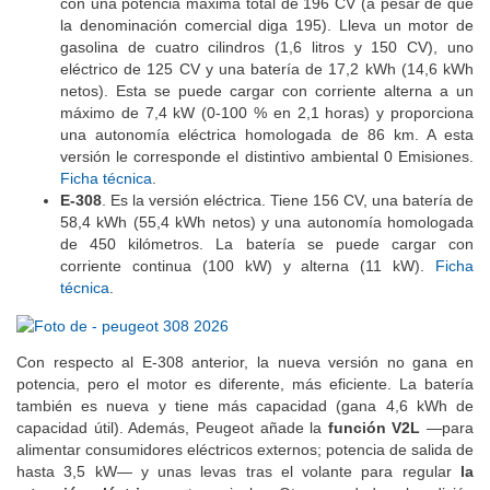
con una potencia máxima total de 196 CV (a pesar de que
la denominación comercial diga 195). Lleva un motor de
gasolina de cuatro cilindros (1,6 litros y 150 CV), uno
eléctrico de 125 CV y una batería de 17,2 kWh (14,6 kWh
netos). Esta se puede cargar con corriente alterna a un
máximo de 7,4 kW (0-100 % en 2,1 horas) y proporciona
una autonomía eléctrica homologada de 86 km. A esta
versión le corresponde el distintivo ambiental 0 Emisiones.
Ficha técnica
.
E-308
. Es la versión eléctrica. Tiene 156 CV, una batería de
58,4 kWh (55,4 kWh netos) y una autonomía homologada
de 450 kilómetros. La batería se puede cargar con
corriente continua (100 kW) y alterna (11 kW).
Ficha
técnica
.
Con respecto al E-308 anterior, la nueva versión no gana en
potencia, pero el motor es diferente, más eficiente. La batería
también es nueva y tiene más capacidad (gana 4,6 kWh de
capacidad útil). Además, Peugeot añade la
función V2L
—para
alimentar consumidores eléctricos externos; potencia de salida de
hasta 3,5 kW— y unas levas tras el volante para regular
la