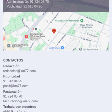
Administración:
91 724 05 70
Publicidad:
91 513 04 95
CONTACTOS
Redacción
redaccion@km77.com
Publicidad
91 513 04 95
publi@km77.com
Facturación
91 724 05 70
facturacion@km77.com
Trabaja con nosotros
rrhh@km77.com