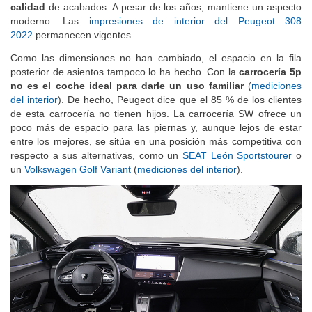
calidad
de acabados. A pesar de los años, mantiene un aspecto
moderno. Las
impresiones de interior del Peugeot 308
2022
permanecen vigentes.
Como las dimensiones no han cambiado, el espacio en la fila
posterior de asientos tampoco lo ha hecho. Con la
carrocería 5p
no es el coche ideal para darle un uso familiar
(
mediciones
del interior
). De hecho, Peugeot dice que el 85 % de los clientes
de esta carrocería no tienen hijos. La carrocería SW ofrece un
poco más de espacio para las piernas y, aunque lejos de estar
entre los mejores, se sitúa en una posición más competitiva con
respecto a sus alternativas, como un
SEAT León Sportstourer
o
un
Volkswagen Golf Variant
(
mediciones del interior
).