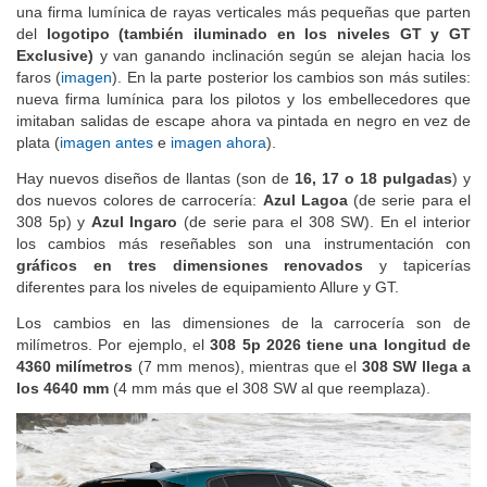
una firma lumínica de rayas verticales más pequeñas que parten
del
logotipo (también iluminado en los niveles GT y GT
Exclusive)
y van ganando inclinación según se alejan hacia los
faros (
imagen
). En la parte posterior los cambios son más sutiles:
nueva firma lumínica para los pilotos y los embellecedores que
imitaban salidas de escape ahora va pintada en negro en vez de
plata (
imagen antes
e
imagen ahora
).
Hay nuevos diseños de llantas (son de
16, 17 o 18 pulgadas
) y
dos nuevos colores de carrocería:
Azul Lagoa
(de serie para el
308 5p) y
Azul Ingaro
(de serie para el 308 SW). En el interior
los cambios más reseñables son una instrumentación con
gráficos en tres dimensiones renovados
y tapicerías
diferentes para los niveles de equipamiento Allure y GT.
Los cambios en las dimensiones de la carrocería son de
milímetros. Por ejemplo, el
308 5p 2026 tiene una longitud de
4360 milímetros
(7 mm menos), mientras que el
308 SW llega a
los 4640 mm
(4 mm más que el 308 SW al que reemplaza).