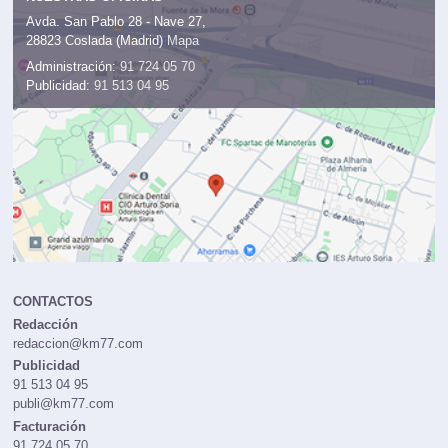
Avda. San Pablo 28 - Nave 27,
28823 Coslada (Madrid)
Mapa
Administración:
91 724 05 70
Publicidad:
91 513 04 95
CONTACTOS
Redacción
redaccion@km77.com
Publicidad
91 513 04 95
publi@km77.com
Facturación
91 724 05 70