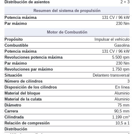
Distribución de asientos
2 + 3
Resumen del sistema de propulsión
Potencia máxima
131 CV / 96 kW
Par máximo
230 Nm
Motor de Combustión
Propósito
Impulsar el vehículo
Combustible
Gasolina
Potencia máxima
131 CV / 96 kW
Revoluciones potencia máxima
5.500 rpm
Par máximo
230 Nm
Revoluciones par máximo
1.750 rpm
Situación
Delantero transversal
Número de cilindros
3
Disposición de los cilindros
En línea
Material del bloque
Aluminio
Material de la culata
Aluminio
Diámetro
75 mm
Carrera
90,5 mm
Cilindrada
1.199 cm³
Relación de compresión
10,5 a 1
Distribución