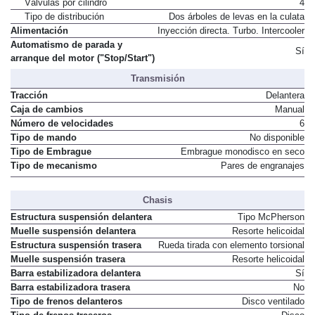
Válvulas por cilindro
4
Tipo de distribución
Dos árboles de levas en la culata
Alimentación
Inyección directa. Turbo. Intercooler
Automatismo de parada y
Sí
arranque del motor ("Stop/Start")
Transmisión
Tracción
Delantera
Caja de cambios
Manual
Número de velocidades
6
Tipo de mando
No disponible
Tipo de Embrague
Embrague monodisco en seco
Tipo de mecanismo
Pares de engranajes
Chasis
Estructura suspensión delantera
Tipo McPherson
Muelle suspensión delantera
Resorte helicoidal
Estructura suspensión trasera
Rueda tirada con elemento torsional
Muelle suspensión trasera
Resorte helicoidal
Barra estabilizadora delantera
Sí
Barra estabilizadora trasera
No
Tipo de frenos delanteros
Disco ventilado