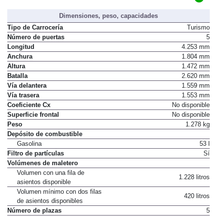
Dimensiones, peso, capacidades
Tipo de Carrocería
Turismo
Número de puertas
5
Longitud
4.253 mm
Anchura
1.804 mm
Altura
1.472 mm
Batalla
2.620 mm
Vía delantera
1.559 mm
Vía trasera
1.553 mm
Coeficiente Cx
No disponible
Superficie frontal
No disponible
Peso
1.278 kg
Depósito de combustible
Gasolina
53 l
Filtro de partículas
Sí
Volúmenes de maletero
Volumen con una fila de
1.228 litros
asientos disponible
Volumen mínimo con dos filas
420 litros
de asientos disponibles
Número de plazas
5