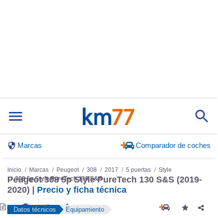
Marcas
Comparador de coches
Inicio
Marcas
Peugeot
308
2017
5 puertas
Style
Peugeot 308 5p Style PureTech 130 S&S (2019-
308 5p Style PureTech 130 S&S
2020) |
Precio y ficha técnica
Datos técnicos
Equipamiento