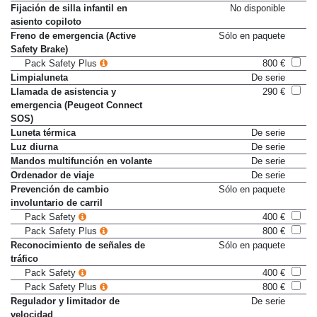
Fijación de silla infantil en
No disponible
asiento copiloto
Freno de emergencia (Active
Sólo en paquete
Safety Brake)
Pack Safety Plus
800 €
Limpialuneta
De serie
Llamada de asistencia y
290 €
emergencia (Peugeot Connect
SOS)
Luneta térmica
De serie
Luz diurna
De serie
Mandos multifunción en volante
De serie
Ordenador de viaje
De serie
Prevención de cambio
Sólo en paquete
involuntario de carril
Pack Safety
400 €
Pack Safety Plus
800 €
Reconocimiento de señales de
Sólo en paquete
tráfico
Pack Safety
400 €
Pack Safety Plus
800 €
Regulador y limitador de
De serie
velocidad