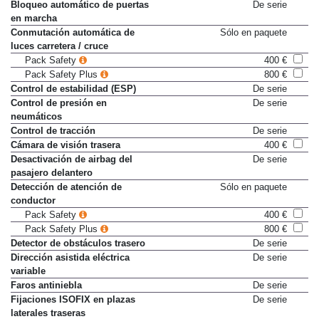
Bloqueo automático de puertas
De serie
en marcha
Conmutación automática de
Sólo en paquete
luces carretera / cruce
Pack Safety
400 €
Pack Safety Plus
800 €
Control de estabilidad (ESP)
De serie
Control de presión en
De serie
neumáticos
Control de tracción
De serie
Cámara de visión trasera
400 €
Desactivación de airbag del
De serie
pasajero delantero
Detección de atención de
Sólo en paquete
conductor
Pack Safety
400 €
Pack Safety Plus
800 €
Detector de obstáculos trasero
De serie
Dirección asistida eléctrica
De serie
variable
Faros antiniebla
De serie
Fijaciones ISOFIX en plazas
De serie
laterales traseras