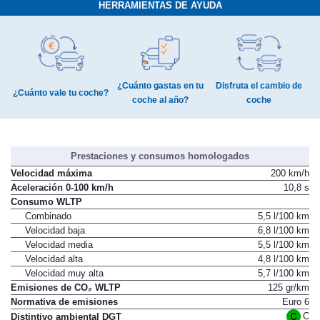
HERRAMIENTAS DE AYUDA
¿Cuánto gastas en tu
Disfruta el cambio de
¿Cuánto vale tu coche?
coche al año?
coche
Prestaciones y consumos homologados
Velocidad máxima
200 km/h
Aceleración 0-100 km/h
10,8 s
Consumo WLTP
Combinado
5,5 l/100 km
Velocidad baja
6,8 l/100 km
Velocidad media
5,5 l/100 km
Velocidad alta
4,8 l/100 km
Velocidad muy alta
5,7 l/100 km
Emisiones de CO₂ WLTP
125 gr/km
Normativa de emisiones
Euro 6
C
Distintivo ambiental DGT