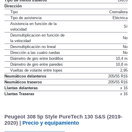
Tipo de frenos traseros
Disco
Dirección
Tipo
Cremallera
Tipo de asistencia
Eléctrica
Asistencia en función de la
Sí
velocidad
Desmultiplicacion en función de
No
la velocidad
Desmultiplicación no lineal
No
Dirección a las cuatro ruedas
No
Diámetro de giro entre bordillos
10,4 m
Diámetro de giro entre paredes
10,8 m
Vueltas de volante entre topes
2,95
Neumáticos delanteros
205/55 R16
Neumáticos traseros
205/55 R16
Llantas delanteras
x 16
Llantas Traseras
x 16
Peugeot 308 5p Style PureTech 130 S&S (2019-
2020) |
Precio y equipamiento