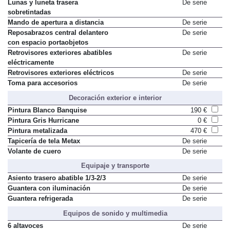
Lunas y luneta trasera
De serie
sobretintadas
Mando de apertura a distancia
De serie
Reposabrazos central delantero
De serie
con espacio portaobjetos
Retrovisores exteriores abatibles
De serie
eléctricamente
Retrovisores exteriores eléctricos
De serie
Toma para accesorios
De serie
Decoración exterior e interior
Pintura Blanco Banquise
190 €
Pintura Gris Hurricane
0 €
Pintura metalizada
470 €
Tapicería de tela Metax
De serie
Volante de cuero
De serie
Equipaje y transporte
Asiento trasero abatible 1/3-2/3
De serie
Guantera con iluminación
De serie
Guantera refrigerada
De serie
Equipos de sonido y multimedia
6 altavoces
De serie