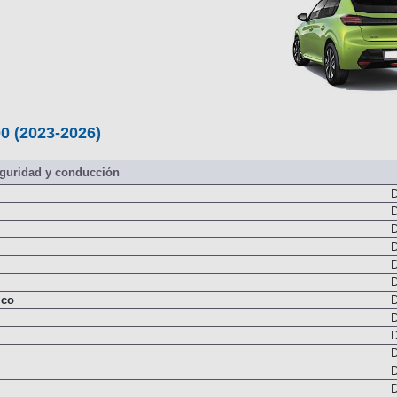
0 (2023-2026)
guridad y conducción
D
D
D
D
D
D
ico
D
D
D
D
D
D