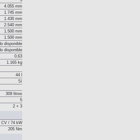
4.055 mm
1.745 mm
1.430 mm
2.540 mm
1.500 mm
1.500 mm
o disponible
o disponible
0,63
1.165 kg
44 l
Sí
309 litros
5
2 + 3
 CV / 74 kW
205 Nm