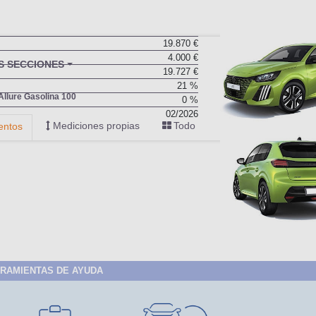
19.870 €
4.000 €
BU
S SECCIONES
19.727 €
infor
21 %
Allure Gasolina 100
0 %
02/2026
Mediciones propias
Todo
entos
RAMIENTAS DE AYUDA