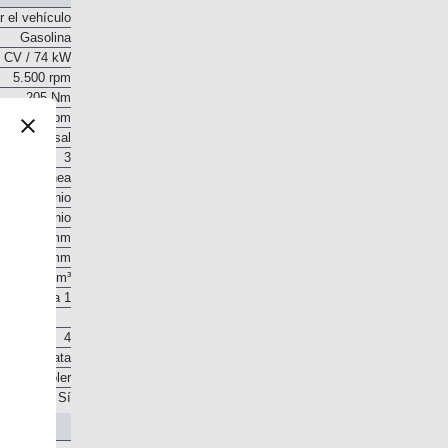
r el vehículo
Gasolina
 CV / 74 kW
5.500 rpm
205 Nm
1.750 rpm
o transversal
3
En línea
Aluminio
Aluminio
75 mm
90,5 mm
1.199 cm³
10,5 a 1
4
 en la culata
. Intercooler
Sí