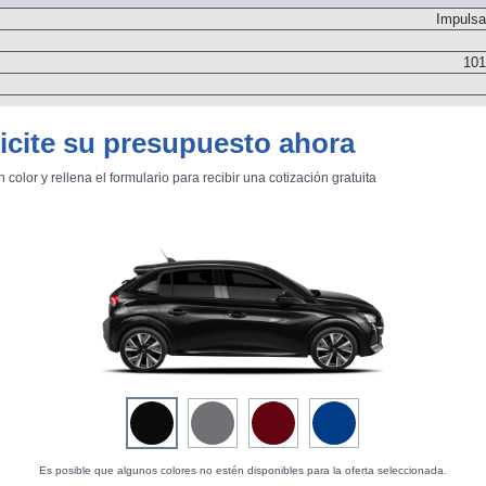
Impulsa
101
icite su presupuesto ahora
Delanter
n color y rellena el formulario para recibir una cotización gratuita
Dos árboles de levas
Inyección directa. Turbo
Transmisión
Es posible que algunos colores no estén disponibles para la oferta seleccionada.