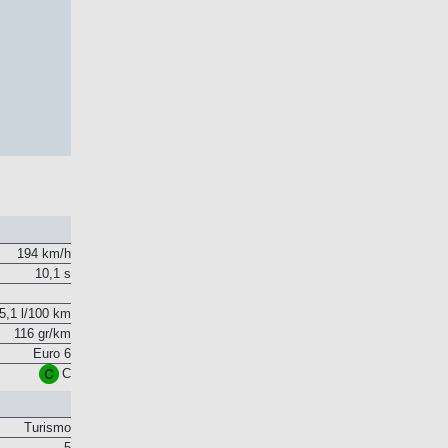
194 km/h
10,1 s
5,1 l/100 km
116 gr/km
Euro 6
C
Turismo
5