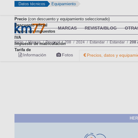
Datos técnicos
Equipamiento
Precio
(con descuento y equipamiento seleccionado)
Descuento oficial
MARCAS
REVISTA/BLOG
OTRA
Precio sin impuestos
IVA
Inicio
Marcas
Peugeot
208
2024
Estándar
Estándar
208 
Impuesto de matriculación
Tarifa de
Información
Fotos
Precios, datos y equipami
HER