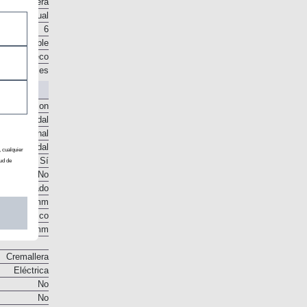
Delantera
Manual
6
o disponible
sco en seco
e engranajes
o McPherson
te helicoidal
to torsional
te helicoidal
, cualquier
Sí
ud de
No
co ventilado
283 mm
Disco
249 mm
Cremallera
Eléctrica
No
No