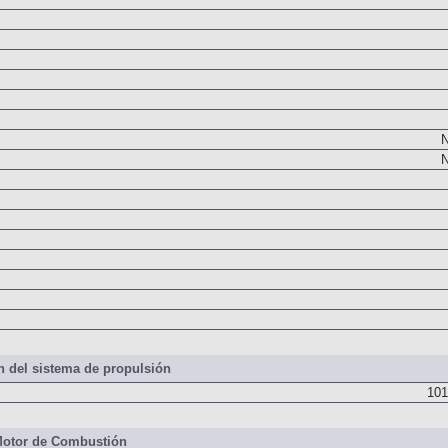
N
N
 del sistema de propulsión
101
otor de Combustión