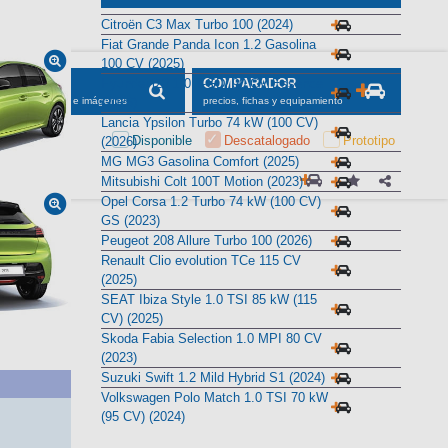
Citroën C3 Max Turbo 100 (2024)
Fiat Grande Panda Icon 1.2 Gasolina
100 CV (2025)
Hyundai i20 1.0 T-GDi 90 CV Essence
SCADOR
COMPARADOR
(2026)
maciones, fichas e imágenes
precios, fichas y equipamiento
Lancia Ypsilon Turbo 74 kW (100 CV)
Disponible
Descatalogado
Prototipo
(2026)
MG MG3 Gasolina Comfort (2025)
Mitsubishi Colt 100T Motion (2023)
Opel Corsa 1.2 Turbo 74 kW (100 CV)
GS (2023)
Peugeot 208 Allure Turbo 100 (2026)
Renault Clio evolution TCe 115 CV
(2025)
SEAT Ibiza Style 1.0 TSI 85 kW (115
CV) (2025)
Skoda Fabia Selection 1.0 MPI 80 CV
(2023)
Suzuki Swift 1.2 Mild Hybrid S1 (2024)
Volkswagen Polo Match 1.0 TSI 70 kW
(95 CV) (2024)