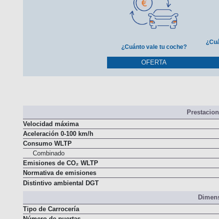
¿Cuá
¿Cuánto vale tu coche?
OFERTA
Prestacio
Velocidad máxima
Aceleración 0-100 km/h
Consumo WLTP
Combinado
Emisiones de CO₂ WLTP
Normativa de emisiones
Distintivo ambiental DGT
Dimens
Tipo de Carrocería
Número de puertas