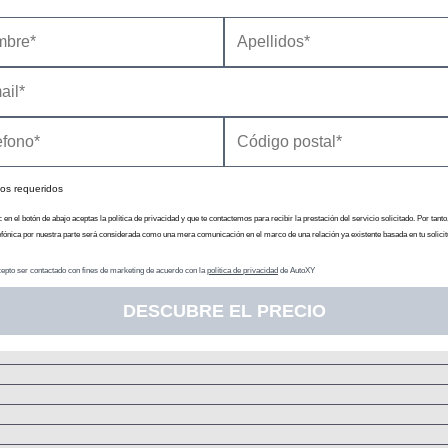
N
Embrague monodi
Pares d
Chasis
Tip
Resor
os requeridos
Rueda tirada con elemen
Resor
c en el botón de abajo aceptas la política de privacidad y que te contactemos para recibir la prestación del servicio solicitado. Por tanto
efónica por nuestra parte será considerada como una mera comunicación en el marco de una relación ya existente basada en tu solicit
epto ser contactado con fines de marketing de acuerdo con la
política de privacidad
de AutoXY
Dis
DESCUBRE EL PRECIO