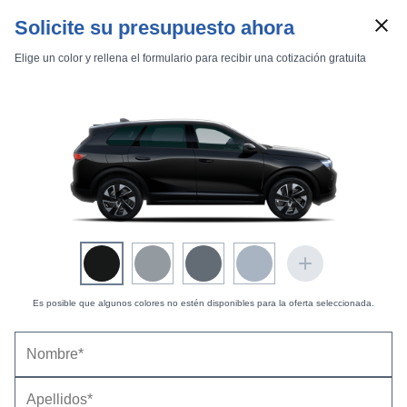
Solicite su presupuesto ahora
Elige un color y rellena el formulario para recibir una cotización gratuita
Marcas
Comparador de coches
Es posible que algunos colores no estén disponibles para la oferta seleccionada.
Opel Grandland (2022) |
Precio, ficha técnica y
Inicio
Marcas
Opel
Grandland
2022
equipamiento