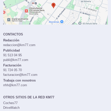
CONTACTOS
Redacción
redaccion@km77.com
Publicidad
91 513 04 95
publi@km77.com
Facturación
91 724 05 70
facturacion@km77.com
Trabaja con nosotros
rrhh@km77.com
OTROS SITIOS DE LA RED KM77
Coches77
DriveMatch