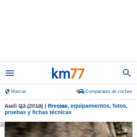
Marcas
Comparador de coches
Audi Q3 (2019) |
Precios, equipamientos, fotos,
Inicio
Marcas
Audi
Q3
2019
pruebas y fichas técnicas