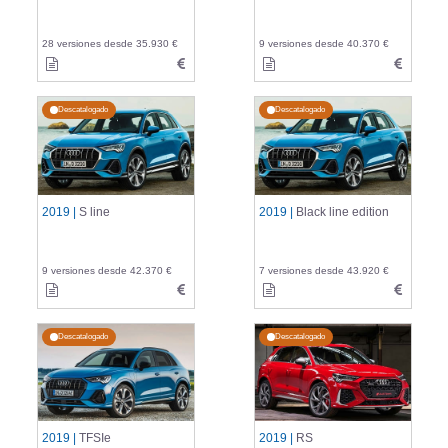
28 versiones desde 35.930 €
9 versiones desde 40.370 €
Descatalogado
Descatalogado
2019 |
S line
2019 |
Black line edition
9 versiones desde 42.370 €
7 versiones desde 43.920 €
Descatalogado
Descatalogado
2019 |
TFSIe
2019 |
RS