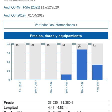
Audi Q3 45 TFSIe (2021)
|
17/12/2020
Audi Q3 (2019)
|
01/04/2019
Ver todas las informaciones
Precios, datos y equipamiento
40
0
0
0
6
34
17
30
20
10
0
10k > 20k
20k > 30k
30k > 40k
40k > 50k
+ de 50k
0 > 10k€
Precio
35.930 - 81.380 €
Longitud
4,48 - 4,51 m