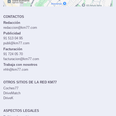
CONTACTOS
Redacción
redaccion@km77.com
Publicidad
91 513 04 95
publi@km77.com
Facturación
91 724 05 70
facturacion@km77.com
Trabaja con nosotros
rrhh@km77.com
OTROS SITIOS DE LA RED KM77
Coches77
DriveMatch
DriveK
ASPECTOS LEGALES